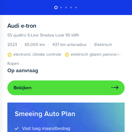
Audi
e-tron
55 quattro S-Line Shadow Look 95 kWh
2023
65.000 km
437 km actieradius
Elektrisch
electronic climate controle
elektrisch glazen panorama-dak
Kopen
Op aanvraag
Bekijken
Smeeing Auto Plan
Vast laag maandbedrag