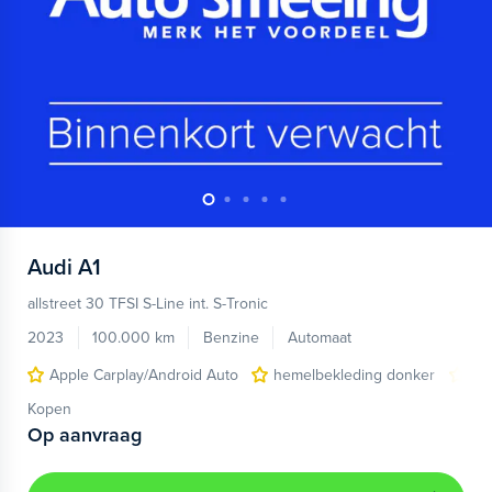
Audi
A1
allstreet 30 TFSI S-Line int. S-Tronic
2023
100.000 km
Benzine
Automaat
Apple Carplay/Android Auto
hemelbekleding donker
lic
Kopen
Op aanvraag