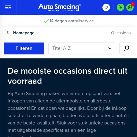
Vakkundig gecontroleerd >
Homepage
Occasions
Filteren
De mooiste occasions direct uit
voorraad
Bij Auto Smeeing maken we er een topsport van: het
inkopen van alleen de allermooiste en allerbeste
occasions! En dat doen we dagelijks. Door bij de inkoop
selectief te werk te gaan, bieden we je uitsluitend auto’s
van de beste kwaliteit. Stuk voor stuk unieke occasions
met uitgebreide specificaties en een lage