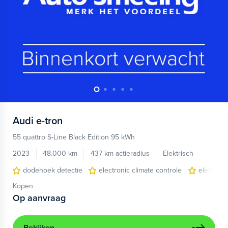
Audi
e-tron
55 quattro S-Line Black Edition 95 kWh
2023
48.000 km
437 km actieradius
Elektrisch
dodehoek detectie
electronic climate controle
elektris
Kopen
Op aanvraag