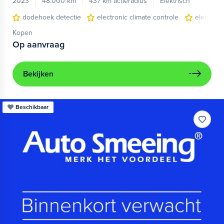
2023
48.000 km
437 km actieradius
Elektrisch
dodehoek detectie
electronic climate controle
elektris
Kopen
Op aanvraag
Bekijken
Beschikbaar