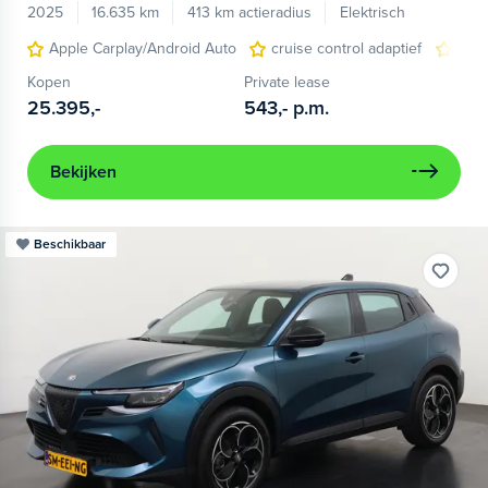
2025
16.635 km
413 km actieradius
Elektrisch
Apple Carplay/Android Auto
cruise control adaptief
LED
Kopen
Private lease
25.395,-
543,-
p.m.
Bekijken
Beschikbaar