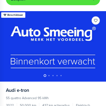
Beschikbaar
Audi
e-tron
55 quattro Advanced 95 kWh
2022
50.000 km
437 km actieradius
Elektrisch