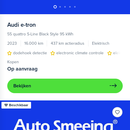
Audi
e-tron
55 quattro S-Line Black Style 95 kWh
2023
16.000 km
437 km actieradius
Elektrisch
dodehoek detectie
electronic climate controle
elektris
Kopen
Op aanvraag
Bekijken
Beschikbaar