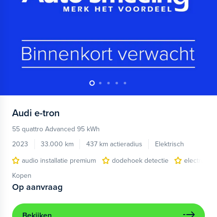
Audi
e-tron
55 quattro Advanced 95 kWh
2023
33.000 km
437 km actieradius
Elektrisch
audio installatie premium
dodehoek detectie
electronic 
Kopen
Op aanvraag
Bekijken