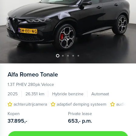
Alfa Romeo
Tonale
1.3T PHEV 280pk Veloce
2025
26.351 km
Hybride benzine
Automaat
achteruitrijcamera
adaptief demping systeem
audio inst
Kopen
Private lease
37.895,-
653,-
p.m.