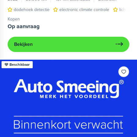
dodehoek detectie
electronic climate controle
lichtmeta
Kopen
Op aanvraag
Bekijken
Beschikbaar