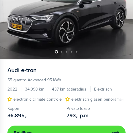
Audi
e-tron
55 quattro Advanced 95 kWh
2022
34.998 km
437 km actieradius
Elektrisch
electronic climate controle
elektrisch glazen panorama-dak
Kopen
Private lease
36.895,-
793,-
p.m.
Bekijken