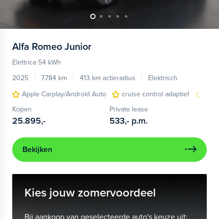
Alfa Romeo
Junior
Elettrica 54 kWh
2025
7.784 km
413 km actieradius
Elektrisch
Apple Carplay/Android Auto
cruise control adaptief
LED
Kopen
Private lease
25.895,-
533,-
p.m.
Bekijken
Kies jouw zomervoordeel
Bij aankoop van geselecteerde auto's keuze uit: