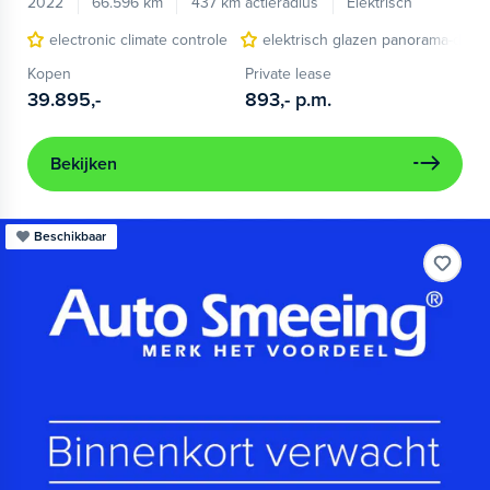
2022
66.596 km
437 km actieradius
Elektrisch
electronic climate controle
elektrisch glazen panorama-dak
Kopen
Private lease
39.895,-
893,-
p.m.
Bekijken
Beschikbaar