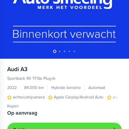
Audi
A3
Sportback 40 TFSIe Plug-In
2022
84.000 km
Hybride benzine
Automaat
achteruitrijcamera
Apple Carplay/Android Auto
electroni
Kopen
Op aanvraag