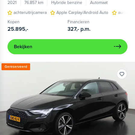
2021
76.857 km
Hybride benzine
Automaat
achteruitrijcamera
Apple Carplay/Android Auto
audio ins
Kopen
Financieren
25.895,-
327,-
p.m.
Bekijken
Gereserveerd