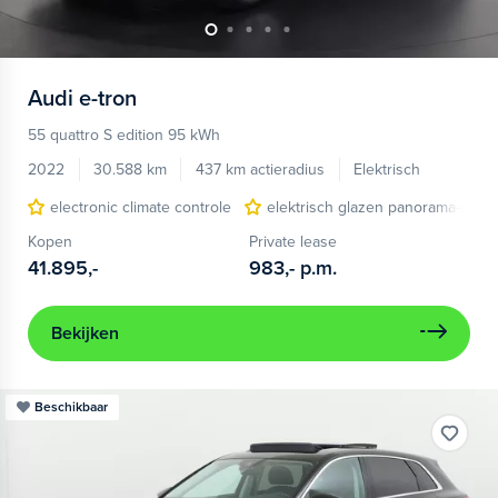
Audi
e-tron
55 quattro S edition 95 kWh
2022
30.588 km
437 km actieradius
Elektrisch
electronic climate controle
elektrisch glazen panorama-dak
Kopen
Private lease
41.895,-
983,-
p.m.
Bekijken
Beschikbaar