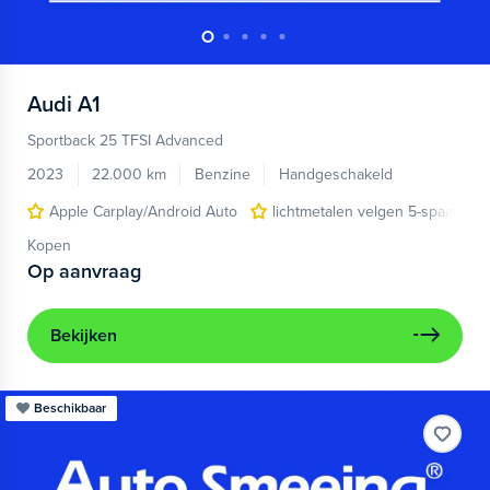
Audi
A1
Sportback 25 TFSI Advanced
2023
22.000 km
Benzine
Handgeschakeld
Apple Carplay/Android Auto
lichtmetalen velgen 5-spaaks 17
Kopen
Op aanvraag
Bekijken
Beschikbaar