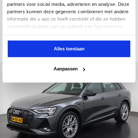
2021
52.979 km
Hybride benzine
Automaat
partners voor social media, adverteren en analyse. Deze
partners kunnen deze gegevens combineren met andere
achteruitrijcamera
Apple Carplay/Android Auto
electroni
informatie die u aan ze heeft verstrekt of die ze hebben
Kopen
verzameld op basis van uw gebruik van hun services.
Op aanvraag
Bekijken
Alles toestaan
Beschikbaar
Aanpassen