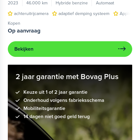
2023
46.000 km
Hybride benzine
Automaat
achteruitrijcamera
adaptief demping systeem
Apple Car
Kopen
Op aanvraag
Bekijken
2 jaar garantie met Bovag Plus
Keuze uit 1 of 2 jaar garantie
Onderhoud volgens fabrieksschema
Mobiliteitsgarantie
14 dagen niet goed geld terug