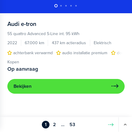
Audi
e-tron
55 quattro Advanced S-Line int. 95 kWh
2022
67.000 km
437 km actieradius
Elektrisch
achterbank verwarmd
audio installatie premium
dodehoe
Kopen
Op aanvraag
Bekijken
1
2
...
53
Volgende