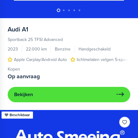
Audi
A1
Sportback 25 TFSI Advanced
2023
22.000 km
Benzine
Handgeschakeld
Apple Carplay/Android Auto
lichtmetalen velgen 5-spaaks 17
Kopen
Op aanvraag
Bekijken
Beschikbaar