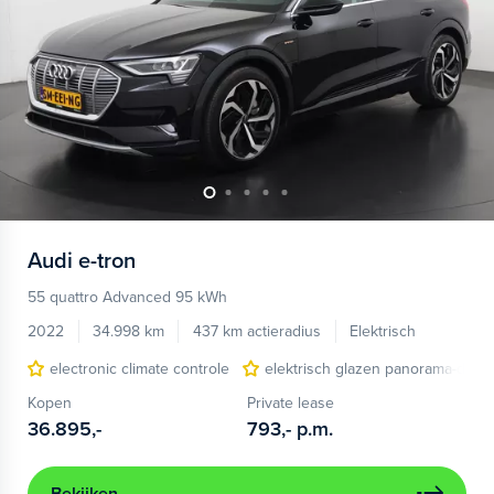
Audi
e-tron
55 quattro Advanced 95 kWh
2022
34.998 km
437 km actieradius
Elektrisch
electronic climate controle
elektrisch glazen panorama-dak
Kopen
Private lease
36.895,-
793,-
p.m.
Bekijken