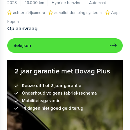
2023
46.000 km
Hybride benzine
Automaat
achteruitrijcamera
adaptief demping systeem
Apple Car
Kopen
Op aanvraag
Bekijken
2 jaar garantie met Bovag Plus
Keuze uit 1 of 2 jaar garantie
Onderhoud volgens fabrieksschema
Mobiliteitsgarantie
14 dagen niet goed geld terug