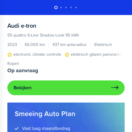
Audi
e-tron
55 quattro S-Line Shadow Look 95 kWh
2023
65.000 km
437 km actieradius
Elektrisch
electronic climate controle
elektrisch glazen panorama-dak
Kopen
Op aanvraag
Bekijken
Smeeing Auto Plan
Vast laag maandbedrag