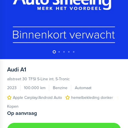
Audi
A1
allstreet 30 TFSI S-Line int. S-Tronic
2023
100.000 km
Benzine
Automaat
Apple Carplay/Android Auto
hemelbekleding donker
lic
Kopen
Op aanvraag