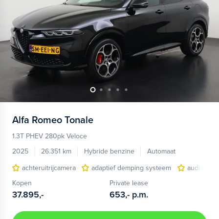
Alfa Romeo
Tonale
1.3T PHEV 280pk Veloce
2025
26.351 km
Hybride benzine
Automaat
achteruitrijcamera
adaptief demping systeem
audio inst
Kopen
Private lease
37.895,-
653,-
p.m.