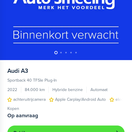
Audi
A3
Sportback 40 TFSIe Plug-In
2022
84.000 km
Hybride benzine
Automaat
achteruitrijcamera
Apple Carplay/Android Auto
electroni
Kopen
Op aanvraag