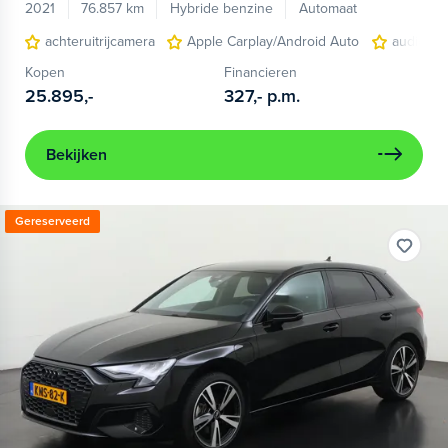
2021
76.857 km
Hybride benzine
Automaat
achteruitrijcamera
Apple Carplay/Android Auto
audio ins
Kopen
Financieren
25.895,-
327,-
p.m.
Bekijken
Gereserveerd