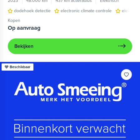
2023
48.000 km
437 km actieradius
Elektrisch
dodehoek detectie
electronic climate controle
elektris
Kopen
Op aanvraag
Bekijken
Beschikbaar