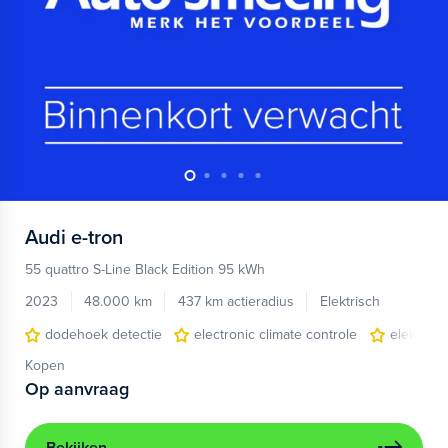
Audi
e-tron
55 quattro S-Line Black Edition 95 kWh
2023
48.000 km
437 km actieradius
Elektrisch
dodehoek detectie
electronic climate controle
elektris
Kopen
Op aanvraag