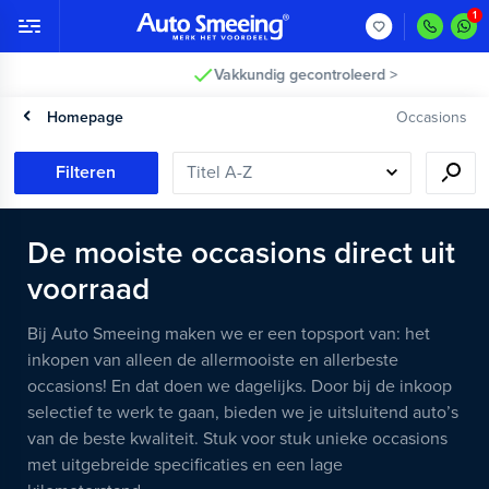
Vakkundig gecontroleerd >
Homepage
Occasions
Filteren
De mooiste occasions direct uit
voorraad
Bij Auto Smeeing maken we er een topsport van: het
inkopen van alleen de allermooiste en allerbeste
occasions! En dat doen we dagelijks. Door bij de inkoop
selectief te werk te gaan, bieden we je uitsluitend auto’s
van de beste kwaliteit. Stuk voor stuk unieke occasions
met uitgebreide specificaties en een lage