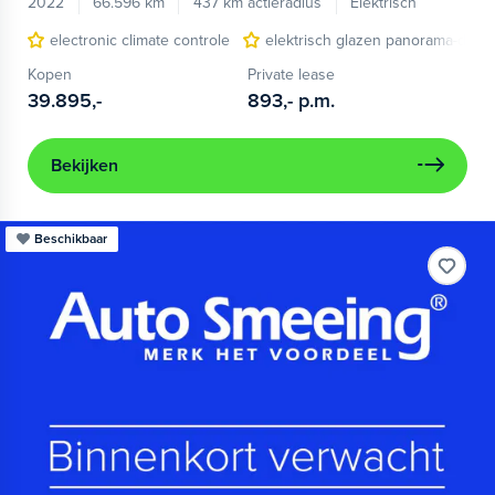
2022
66.596 km
437 km actieradius
Elektrisch
electronic climate controle
elektrisch glazen panorama-dak
Kopen
Private lease
39.895,-
893,-
p.m.
Bekijken
Beschikbaar