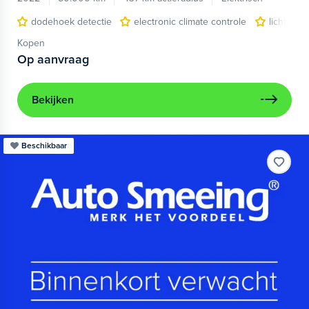
dodehoek detectie
electronic climate controle
lichtmeta
Kopen
Op aanvraag
Bekijken
Beschikbaar