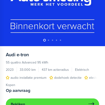
Audi
e-tron
55 quattro Advanced 95 kWh
2023
33.000 km
437 km actieradius
Elektrisch
audio installatie premium
dodehoek detectie
electronic 
Kopen
Op aanvraag
Bekijken