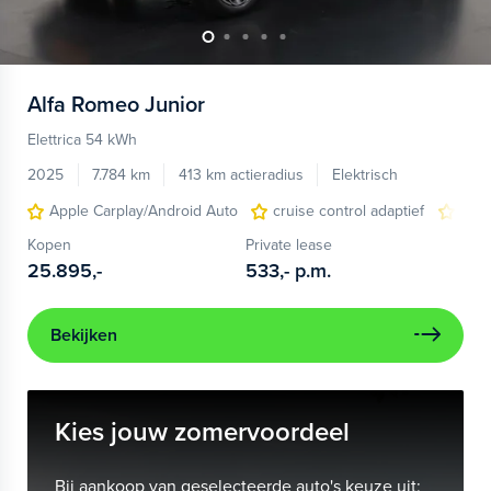
Alfa Romeo
Junior
Elettrica 54 kWh
2025
7.784 km
413 km actieradius
Elektrisch
Apple Carplay/Android Auto
cruise control adaptief
LED
Kopen
Private lease
25.895,-
533,-
p.m.
Bekijken
Kies jouw zomervoordeel
Bij aankoop van geselecteerde auto's keuze uit: