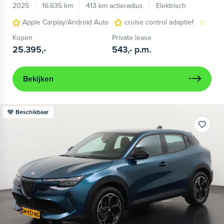
2025
16.635 km
413 km actieradius
Elektrisch
Apple Carplay/Android Auto
cruise control adaptief
LED
Kopen
Private lease
25.395,-
543,-
p.m.
Bekijken
Beschikbaar