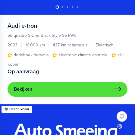
Audi
e-tron
55 quattro S-Line Black Style 95 kWh
2023
16.000 km
437 km actieradius
Elektrisch
dodehoek detectie
electronic climate controle
elektris
Kopen
Op aanvraag
Bekijken
Beschikbaar