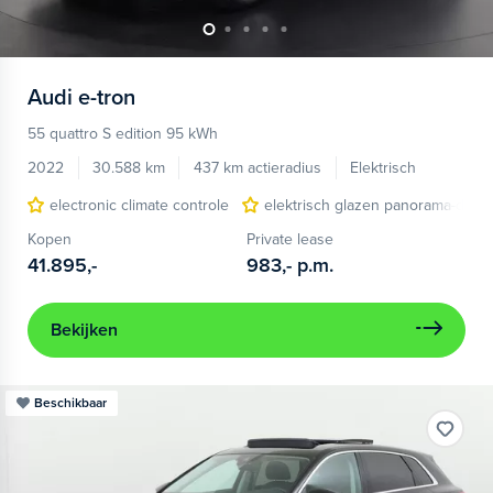
Audi
e-tron
55 quattro S edition 95 kWh
2022
30.588 km
437 km actieradius
Elektrisch
electronic climate controle
elektrisch glazen panorama-dak
Kopen
Private lease
41.895,-
983,-
p.m.
Bekijken
Beschikbaar