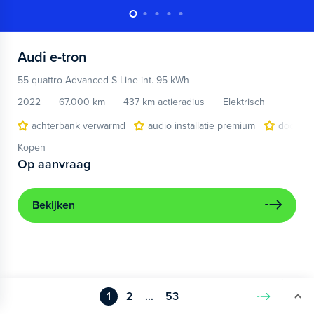
Audi
e-tron
55 quattro Advanced S-Line int. 95 kWh
2022
67.000 km
437 km actieradius
Elektrisch
achterbank verwarmd
audio installatie premium
dodehoe
Kopen
Op aanvraag
Bekijken
1
2
...
53
Volgende