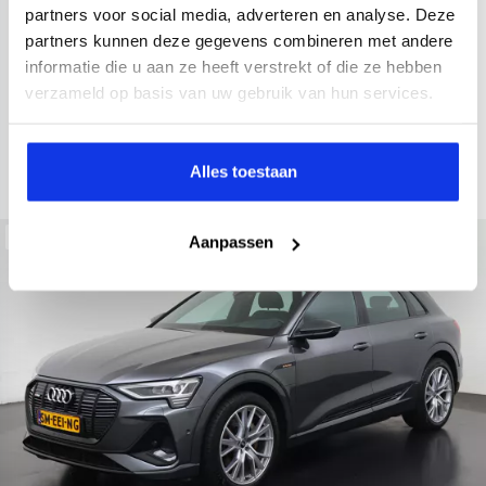
2021
52.979 km
Hybride benzine
Automaat
partners voor social media, adverteren en analyse. Deze
partners kunnen deze gegevens combineren met andere
achteruitrijcamera
Apple Carplay/Android Auto
electroni
informatie die u aan ze heeft verstrekt of die ze hebben
Kopen
verzameld op basis van uw gebruik van hun services.
Op aanvraag
Bekijken
Alles toestaan
Beschikbaar
Aanpassen