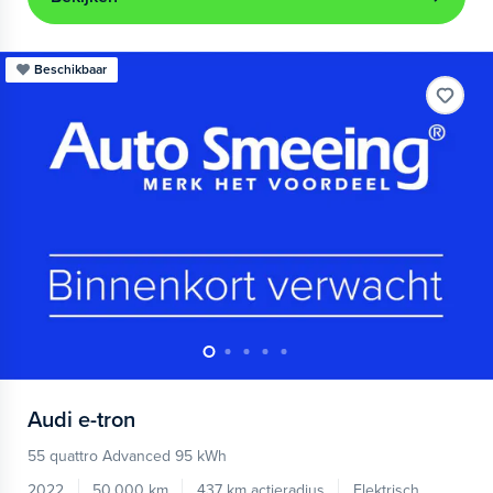
Beschikbaar
Audi
e-tron
55 quattro Advanced 95 kWh
2022
50.000 km
437 km actieradius
Elektrisch