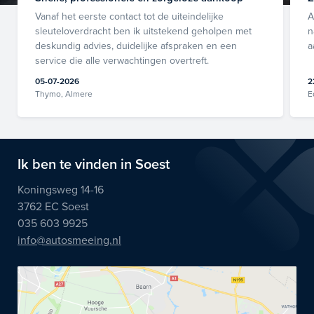
Vanaf het eerste contact tot de uiteindelijke
A
sleuteloverdracht ben ik uitstekend geholpen met
n
deskundig advies, duidelijke afspraken en een
a
service die alle verwachtingen overtreft.
05-07-2026
2
Thymo, Almere
E
Ik ben te vinden in Soest
Koningsweg 14-16
3762 EC Soest
035 603 9925
info@autosmeeing.nl