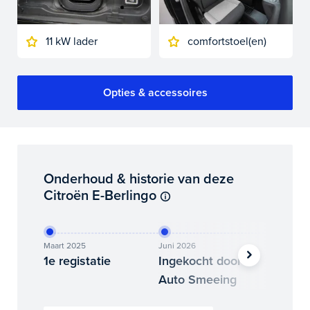
11 kW lader
comfortstoel(en)
Opties & accessoires
Onderhoud & historie van deze
Citroën E-Berlingo
Maart 2025
Juni 2026
Juli 2026
1e registatie
Ingekocht door
Binne
Auto Smeeing
Auto 