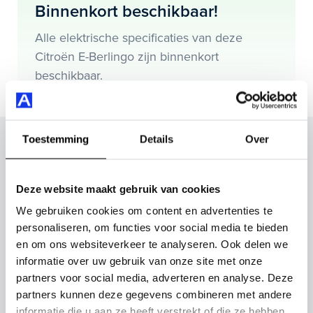
Binnenkort beschikbaar!
Je koopt hem voor € 29.895,- maar je kan deze Citroën
E-Berlingo ook bij ons financieren of leasen.
Alle elektrische specificaties van deze
Citroën E-Berlingo zijn binnenkort
Maak snel een afspraak in de showroom of bestel hem
beschikbaar.
direct online.
Toestemming
Details
Over
Inruilvoorstel op deze auto?
Vul hier je gegevens in en vergeet niet foto's van je
inruilauto mee te sturen.
Deze website maakt gebruik van cookies
We gebruiken cookies om content en advertenties te
Kenteken huidige auto
Kilometerstand (bij benadering)
personaliseren, om functies voor social media te bieden
en om ons websiteverkeer te analyseren. Ook delen we
informatie over uw gebruik van onze site met onze
partners voor social media, adverteren en analyse. Deze
partners kunnen deze gegevens combineren met andere
Inruilvoorstel aanvragen
informatie die u aan ze heeft verstrekt of die ze hebben