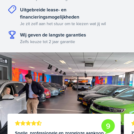
Uitgebreide lease- en
financieringsmogelijkheden
Je zit zelf aan het stuur om te kiezen wat jij wil
Wij geven de langste garanties
Zelfs keuze tot 2 jaar garantie
9
Snelle, professionele en zorgeloze aankoop
Z