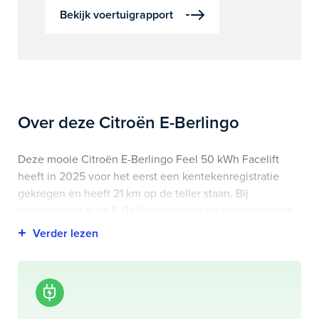
Bekijk voertuigrapport
Over deze Citroën E-Berlingo
Deze mooie Citroën E-Berlingo Feel 50 kWh Facelift
heeft in 2025 voor het eerst een kentekenregistratie
gekregen en heeft 21 km op de teller staan. Bij
binnenkomst is de E-Berlingo vakkundig gecontroleerd.
Het voertuigrapport is op deze pagina bij onderhoud en
historie te downloaden.
Highlights van deze Citroën zijn onder andere 11 kw
lader, comfortstoel(en), cruise control en nog veel meer.