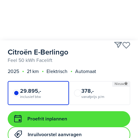
Citroën E-Berlingo
Feel 50 kWh Facelift
2025
21 km
Elektrisch
Automaat
Nieuw
29.895,-
378,-
inclusief btw
vanafprijs p/m
Proefrit inplannen
Inruilvoorstel aanvragen