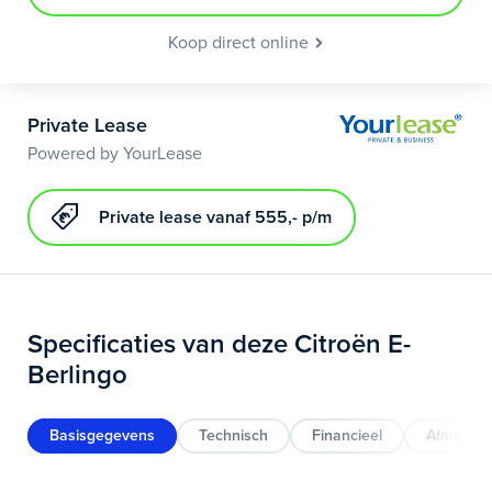
Koop direct online
Private Lease
Powered by YourLease
Private lease vanaf 555,- p/m
Specificaties van deze Citroën E-
Berlingo
Basisgegevens
Technisch
Financieel
Afmeting