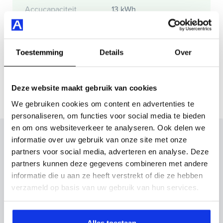
Accucapaciteit
13 kWh
Actieradius
Toestemming
Details
Over
Actieradius (WLTP)
50 km
Deze website maakt gebruik van cookies
We gebruiken cookies om content en advertenties te
personaliseren, om functies voor social media te bieden
en om ons websiteverkeer te analyseren. Ook delen we
Inruilvoorstel op deze auto?
informatie over uw gebruik van onze site met onze
partners voor social media, adverteren en analyse. Deze
Vul hier je gegevens in en vergeet niet foto's van je
partners kunnen deze gegevens combineren met andere
inruilauto mee te sturen.
informatie die u aan ze heeft verstrekt of die ze hebben
verzameld op basis van uw gebruik van hun services.
Kenteken huidige auto
Kilometerstand (bij benadering)