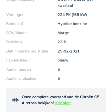
kwartaal
Vermogen
224 PK (165 kW)
Brandstof
Hybride benzine
BTW/Marge
Marge
Bijtelling
22 %
Datum eerste registratie
25-02-2021
Fabriekskleur
blauw
Aantal deuren
5
Aantal zitplaatsen
5
Onze complete voorraad van de Citroën C5
Aircross bekijken?
Klik hier!