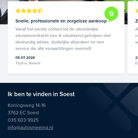
9
Snelle, professionele en zorgeloze aankoop
Z
Vanaf het eerste contact tot de uiteindelijke
A
sleuteloverdracht ben ik uitstekend geholpen met
n
deskundig advies, duidelijke afspraken en een
a
service die alle verwachtingen overtreft.
05-07-2026
2
Thymo, Almere
E
Ik ben te vinden in Soest
Koningsweg 14-16
3762 EC Soest
035 603 9925
info@autosmeeing.nl