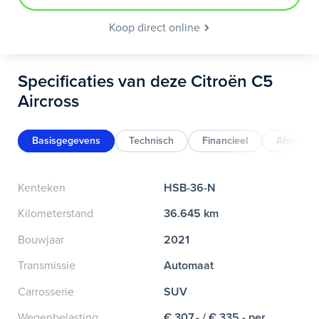
Koop direct online
Specificaties van deze Citroën C5
Aircross
Basisgegevens
Technisch
Financieel
Afmeting
Kenteken
HSB-36-N
Kilometerstand
36.645 km
Bouwjaar
2021
Transmissie
Automaat
Carrosserie
SUV
Wegenbelasting
€ 307,- / € 335,- per