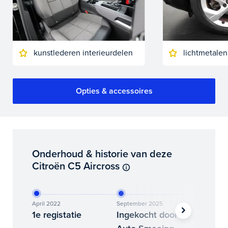
kunstlederen interieurdelen
lichtmetalen
Opties & accessoires
Onderhoud & historie van deze
Citroën C5 Aircross
April 2022
September 2025
Decembe
1e registatie
Ingekocht door
Binne