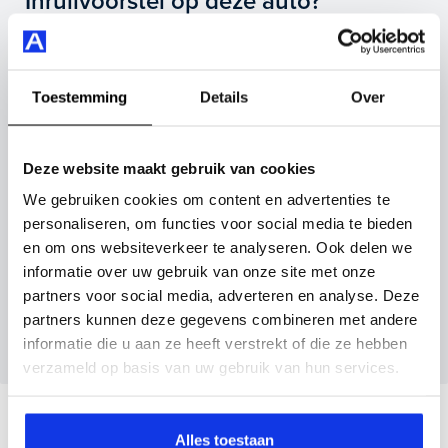
Inruilvoorstel op deze auto?
(automatisch), apple carplay/android auto, kunstlederen
interieurdelen en nog veel meer.
Vul hier je gegevens in en vergeet niet foto's van je
inruilauto mee te sturen.
Je koopt hem voor € 19.495,- maar je kan deze Citroën
Toestemming
Details
Over
C5 Aircross ook bij ons financieren of leasen.
Kenteken huidige auto
Kilometerstand (bij benadering)
Maak snel een afspraak in de showroom of bestel hem
Deze website maakt gebruik van cookies
direct online.
We gebruiken cookies om content en advertenties te
personaliseren, om functies voor social media te bieden
Inruilvoorstel aanvragen
en om ons websiteverkeer te analyseren. Ook delen we
informatie over uw gebruik van onze site met onze
partners voor social media, adverteren en analyse. Deze
Wanneer je foto’s meestuurt ontvang je op
partners kunnen deze gegevens combineren met andere
maandag tot en met vrijdag binnen enkele uren
informatie die u aan ze heeft verstrekt of die ze hebben
een voorstel.
verzameld op basis van uw gebruik van hun services.
Veelgestelde vragen
Alles toestaan