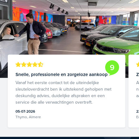
9
Snelle, professionele en zorgeloze aankoop
Z
Vanaf het eerste contact tot de uiteindelijke
A
sleuteloverdracht ben ik uitstekend geholpen met
n
deskundig advies, duidelijke afspraken en een
a
service die alle verwachtingen overtreft.
05-07-2026
2
Thymo, Almere
E