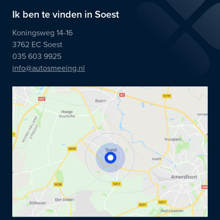
Ik ben te vinden in Soest
Koningsweg 14-16
3762 EC Soest
035 603 9925
info@autosmeeing.nl