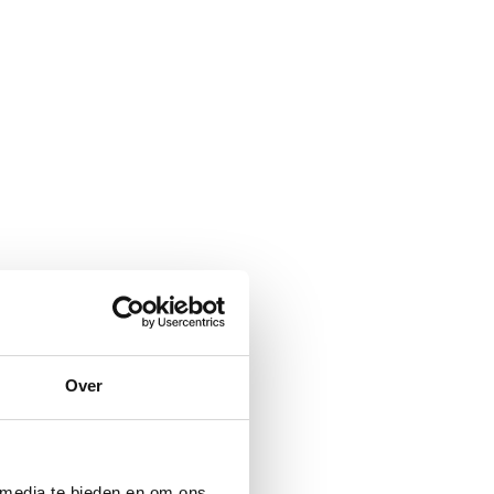
Over
 media te bieden en om ons