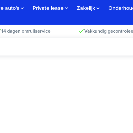
e auto's
Private lease
Zakelijk
Onderhou
14 dagen omruilservice
Vakkundig gecontrolee