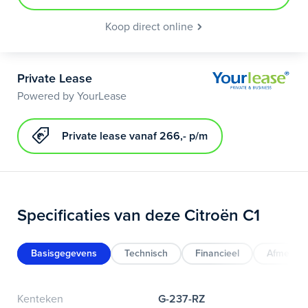
Koop direct online
Private Lease
Powered by YourLease
Private lease vanaf 266,- p/m
Specificaties van deze Citroën C1
Basisgegevens
Technisch
Financieel
Afmeting
Kenteken
G-237-RZ