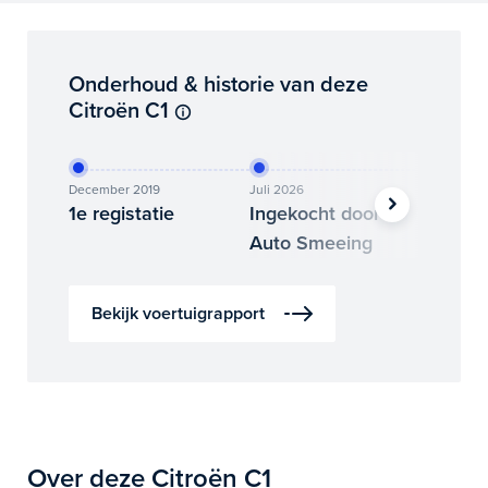
Onderhoud & historie van deze
Citroën C1
December 2019
Juli 2026
Juli 2026
1e registatie
Ingekocht door
Binne
Auto Smeeing
Auto 
Bekijk voertuigrapport
Over deze Citroën C1