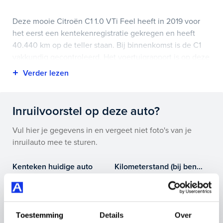
Deze mooie Citroën C1 1.0 VTi Feel heeft in 2019 voor
het eerst een kentekenregistratie gekregen en heeft
40.440 km op de teller staan. Bij binnenkomst is de C1
vakkundig gecontroleerd. Het voertuigrapport is op deze
pagina bij onderhoud en historie te downloaden.
Highlights van deze Citroën zijn onder andere airco, en
nog veel meer.
Inruilvoorstel op deze auto?
Je koopt hem voor € 8.895,- maar je kan deze Citroën C1
Vul hier je gegevens in en vergeet niet foto's van je
ook bij ons financieren of leasen.
inruilauto mee te sturen.
Maak snel een afspraak in de showroom of bestel hem
Kenteken huidige auto
Kilometerstand (bij benadering)
direct online.
Toestemming
Details
Over