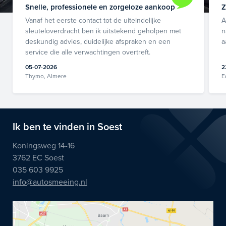
Snelle, professionele en zorgeloze aankoop
Z
Vanaf het eerste contact tot de uiteindelijke
A
sleuteloverdracht ben ik uitstekend geholpen met
n
deskundig advies, duidelijke afspraken en een
a
service die alle verwachtingen overtreft.
05-07-2026
2
Thymo, Almere
E
Ik ben te vinden in Soest
Koningsweg 14-16
3762 EC Soest
035 603 9925
info@autosmeeing.nl