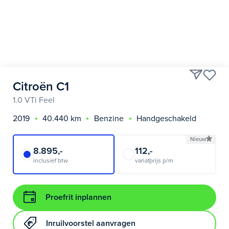
Citroën C1
1.0 VTi Feel
2019
40.440 km
Benzine
Handgeschakeld
Nieuw
8.895,-
112,-
inclusief btw
vanafprijs p/m
Proefrit inplannen
Inruilvoorstel aanvragen