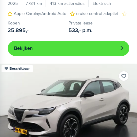
2025
7.784 km
413 km actieradius
Elektrisch
Apple Carplay/Android Auto
cruise control adaptief
LED
Kopen
Private lease
25.895,-
533,-
p.m.
Bekijken
Beschikbaar