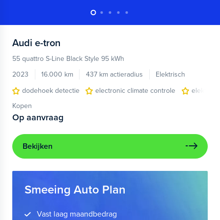
Audi
e-tron
55 quattro S-Line Black Style 95 kWh
2023
16.000 km
437 km actieradius
Elektrisch
dodehoek detectie
electronic climate controle
elektris
Kopen
Op aanvraag
Bekijken
Smeeing Auto Plan
Vast laag maandbedrag