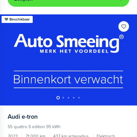
Beschikbaar
Audi
e-tron
55 quattro S edition 95 kWh
2023
71.000 km
437 km actieradius
Elektrisch