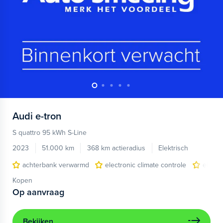
Audi
e-tron
S quattro 95 kWh S-Line
2023
51.000 km
368 km actieradius
Elektrisch
achterbank verwarmd
electronic climate controle
elektr
Kopen
Op aanvraag
Bekijken