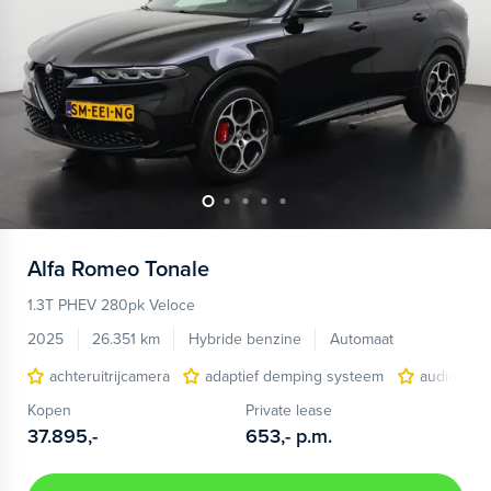
Alfa Romeo
Tonale
1.3T PHEV 280pk Veloce
2025
26.351 km
Hybride benzine
Automaat
achteruitrijcamera
adaptief demping systeem
audio inst
Kopen
Private lease
37.895,-
653,-
p.m.