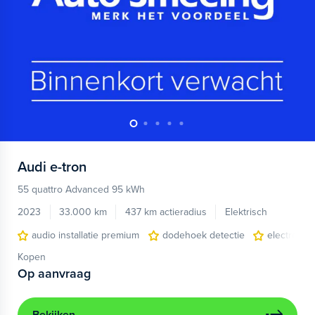
Audi
e-tron
55 quattro Advanced 95 kWh
2023
33.000 km
437 km actieradius
Elektrisch
audio installatie premium
dodehoek detectie
electronic 
Kopen
Op aanvraag