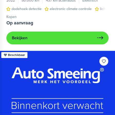
2022
50.000 km
437 km actieradius
Elektrisch
dodehoek detectie
electronic climate controle
lichtmeta
Kopen
Op aanvraag
Bekijken
Beschikbaar