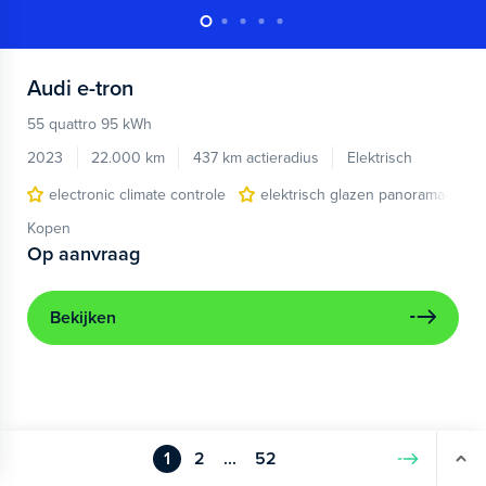
Audi
e-tron
55 quattro 95 kWh
2023
22.000 km
437 km actieradius
Elektrisch
electronic climate controle
elektrisch glazen panorama-dak
Kopen
Op aanvraag
Bekijken
1
2
...
52
Volgende