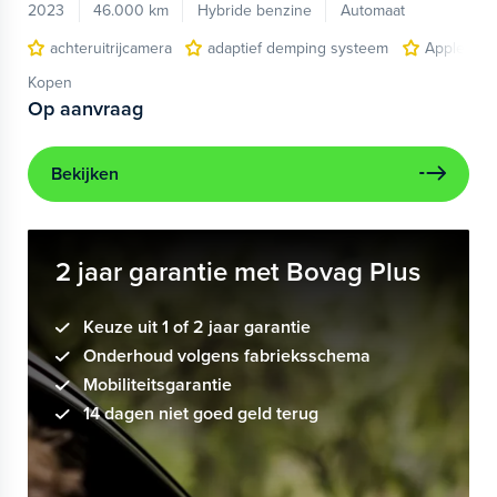
2023
46.000 km
Hybride benzine
Automaat
achteruitrijcamera
adaptief demping systeem
Apple Car
Kopen
Op aanvraag
Bekijken
2 jaar garantie met Bovag Plus
Keuze uit 1 of 2 jaar garantie
Onderhoud volgens fabrieksschema
Mobiliteitsgarantie
14 dagen niet goed geld terug