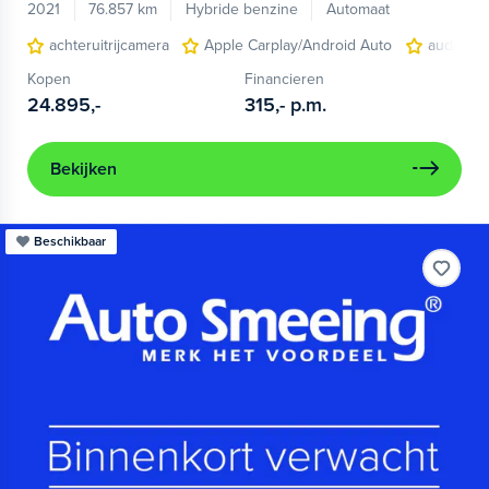
2021
76.857 km
Hybride benzine
Automaat
achteruitrijcamera
Apple Carplay/Android Auto
audio ins
Kopen
Financieren
24.895,-
315,-
p.m.
Bekijken
Beschikbaar