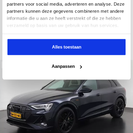
2022
34.998 km
437 km actieradius
Elektrisch
partners voor social media, adverteren en analyse. Deze
partners kunnen deze gegevens combineren met andere
electronic climate controle
elektrisch glazen panorama-dak
informatie die u aan ze heeft verstrekt of die ze hebben
Kopen
Private lease
verzameld op basis van uw gebruik van hun services.
36.895,-
793,-
p.m.
Bekijken
Alles toestaan
Beschikbaar
Aanpassen