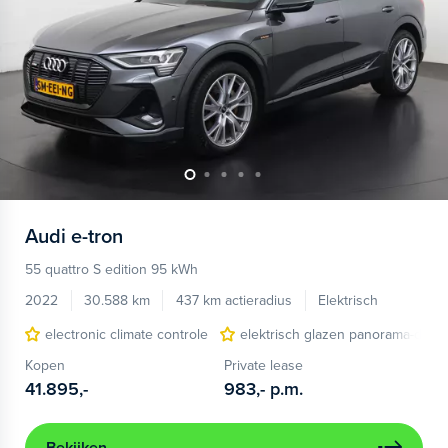
Audi
e-tron
55 quattro S edition 95 kWh
2022
30.588 km
437 km actieradius
Elektrisch
electronic climate controle
elektrisch glazen panorama-dak
Kopen
Private lease
41.895,-
983,-
p.m.
Bekijken