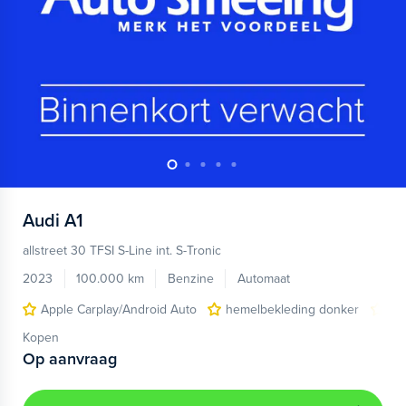
Audi
A1
allstreet 30 TFSI S-Line int. S-Tronic
2023
100.000 km
Benzine
Automaat
Apple Carplay/Android Auto
hemelbekleding donker
lic
Kopen
Op aanvraag