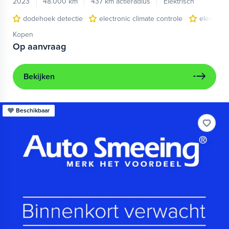
2023
48.000 km
437 km actieradius
Elektrisch
dodehoek detectie
electronic climate controle
elektris
Kopen
Op aanvraag
Bekijken
Beschikbaar