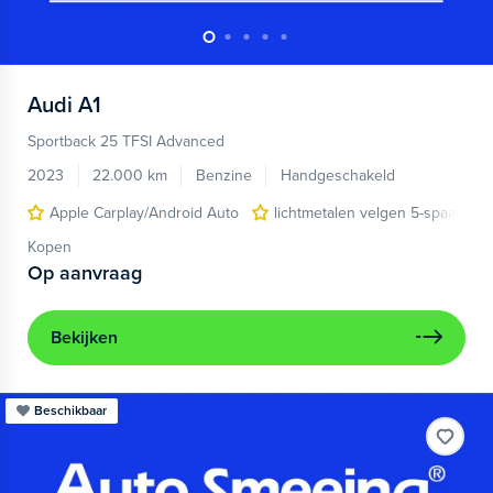
Audi
A1
Sportback 25 TFSI Advanced
2023
22.000 km
Benzine
Handgeschakeld
Apple Carplay/Android Auto
lichtmetalen velgen 5-spaaks 17
Kopen
Op aanvraag
Bekijken
Beschikbaar