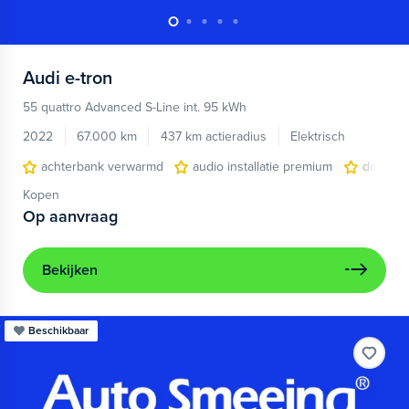
Audi
e-tron
55 quattro Advanced S-Line int. 95 kWh
2022
67.000 km
437 km actieradius
Elektrisch
achterbank verwarmd
audio installatie premium
dodehoe
Kopen
Op aanvraag
Bekijken
Beschikbaar