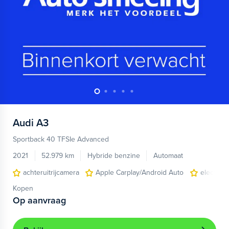
Audi
A3
Sportback 40 TFSIe Advanced
2021
52.979 km
Hybride benzine
Automaat
achteruitrijcamera
Apple Carplay/Android Auto
electroni
Kopen
Op aanvraag