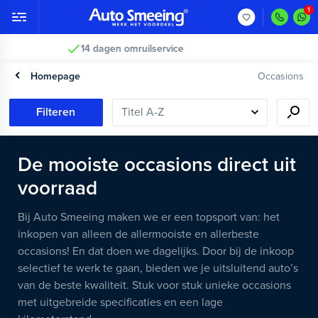
Vakkundig gecontroleerd >
Homepage
Occasions
Filteren
De mooiste occasions direct uit
voorraad
Bij Auto Smeeing maken we er een topsport van: het
inkopen van alleen de allermooiste en allerbeste
occasions! En dat doen we dagelijks. Door bij de inkoop
selectief te werk te gaan, bieden we je uitsluitend auto’s
van de beste kwaliteit. Stuk voor stuk unieke occasions
met uitgebreide specificaties en een lage