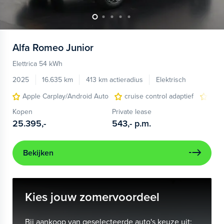
Alfa Romeo
Junior
Elettrica 54 kWh
2025
16.635 km
413 km actieradius
Elektrisch
Apple Carplay/Android Auto
cruise control adaptief
LED
Kopen
Private lease
25.395,-
543,-
p.m.
Bekijken
Kies jouw zomervoordeel
Bij aankoop van geselecteerde auto's keuze uit: