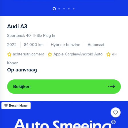
Audi
A3
Sportback 40 TFSIe Plug-In
2022
84.000 km
Hybride benzine
Automaat
achteruitrijcamera
Apple Carplay/Android Auto
electroni
Kopen
Op aanvraag
Bekijken
Beschikbaar