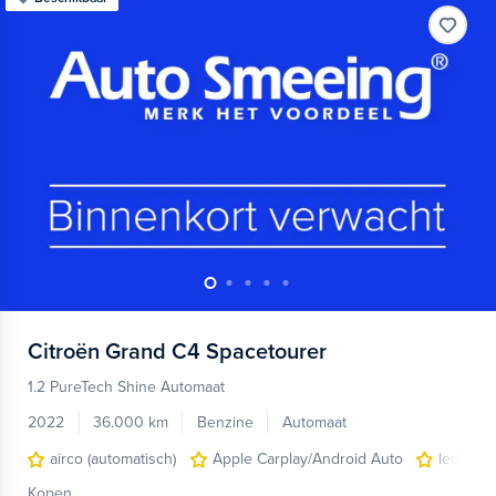
Citroën
Grand C4 Spacetourer
1.2 PureTech Shine Automaat
2022
36.000 km
Benzine
Automaat
airco (automatisch)
Apple Carplay/Android Auto
lederen/
Kopen