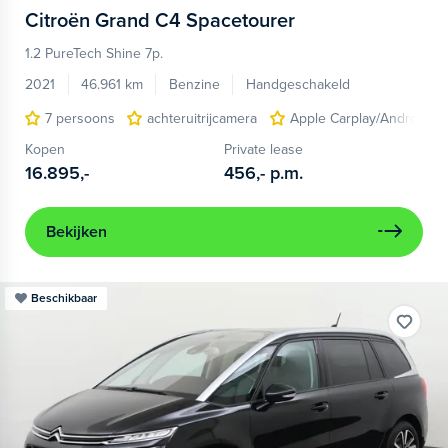
Citroën
Grand C4 Spacetourer
1.2 PureTech Shine 7p.
2021
46.961 km
Benzine
Handgeschakeld
7 persoons
achteruitrijcamera
Apple Carplay/Android A
Kopen
Private lease
16.895,-
456,-
p.m.
Bekijken
Beschikbaar