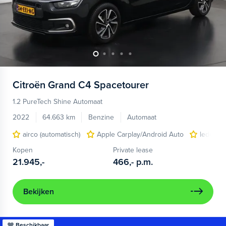
Citroën
Grand C4 Spacetourer
1.2 PureTech Shine Automaat
2022
64.663 km
Benzine
Automaat
airco (automatisch)
Apple Carplay/Android Auto
lederen/
Kopen
Private lease
21.945,-
466,-
p.m.
Bekijken
Beschikbaar