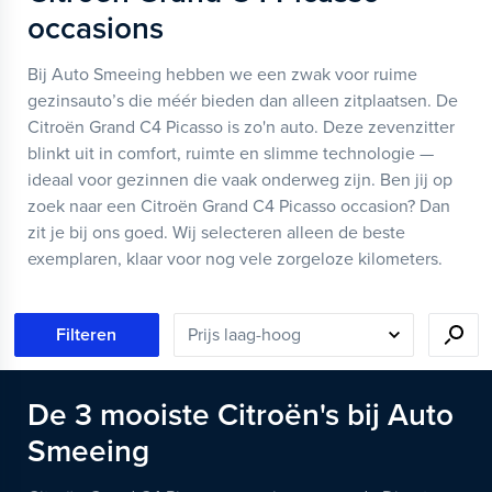
occasions
Bij Auto Smeeing hebben we een zwak voor ruime
gezinsauto’s die méér bieden dan alleen zitplaatsen. De
Citroën Grand C4 Picasso is zo'n auto. Deze zevenzitter
blinkt uit in comfort, ruimte en slimme technologie —
ideaal voor gezinnen die vaak onderweg zijn. Ben jij op
zoek naar een Citroën Grand C4 Picasso occasion? Dan
zit je bij ons goed. Wij selecteren alleen de beste
exemplaren, klaar voor nog vele zorgeloze kilometers.
Filteren
De
3
mooiste
Citroën's
bij Auto
Smeeing