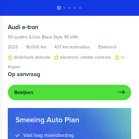
Audi
e-tron
55 quattro S-Line Black Style 95 kWh
2023
16.000 km
437 km actieradius
Elektrisch
dodehoek detectie
electronic climate controle
elektris
Kopen
Op aanvraag
Bekijken
Smeeing Auto Plan
Vast laag maandbedrag