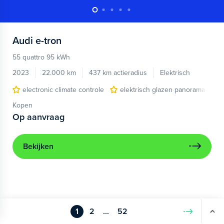
Audi
e-tron
55 quattro 95 kWh
2023
22.000 km
437 km actieradius
Elektrisch
electronic climate controle
elektrisch glazen panorama-dak
Kopen
Op aanvraag
Bekijken
1
2
...
52
Volgende