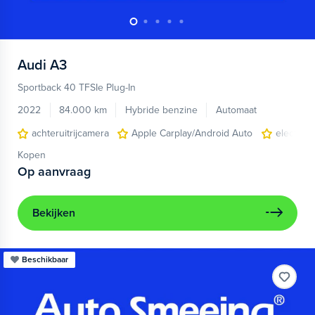
Audi
A3
Sportback 40 TFSIe Plug-In
2022
84.000 km
Hybride benzine
Automaat
achteruitrijcamera
Apple Carplay/Android Auto
electroni
Kopen
Op aanvraag
Bekijken
Beschikbaar