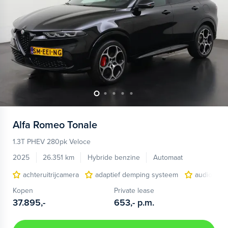
Alfa Romeo
Tonale
1.3T PHEV 280pk Veloce
2025
26.351 km
Hybride benzine
Automaat
achteruitrijcamera
adaptief demping systeem
audio inst
Kopen
Private lease
37.895,-
653,-
p.m.