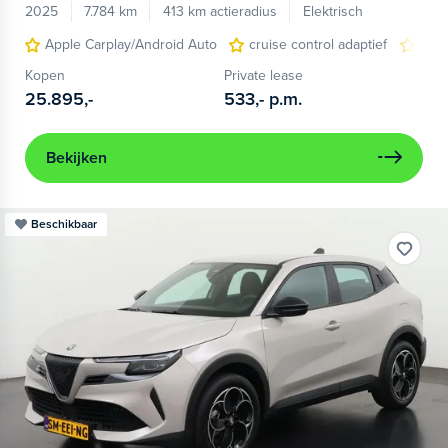
2025
7.784 km
413 km actieradius
Elektrisch
Apple Carplay/Android Auto
cruise control adaptief
LED
Kopen
Private lease
25.895,-
533,-
p.m.
Bekijken
Beschikbaar