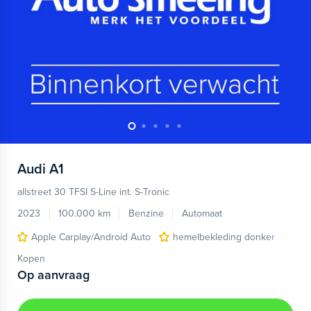
Audi
A1
allstreet 30 TFSI S-Line int. S-Tronic
2023
100.000 km
Benzine
Automaat
Apple Carplay/Android Auto
hemelbekleding donker
lic
Kopen
Op aanvraag