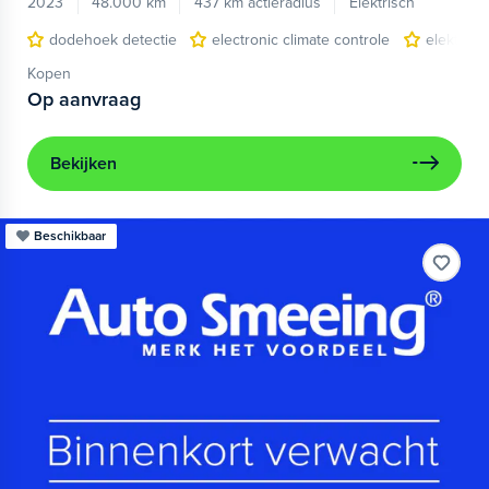
2023
48.000 km
437 km actieradius
Elektrisch
dodehoek detectie
electronic climate controle
elektris
Kopen
Op aanvraag
Bekijken
Beschikbaar