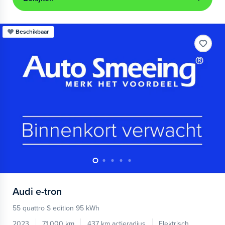
Beschikbaar
Audi
e-tron
55 quattro S edition 95 kWh
2023
71.000 km
437 km actieradius
Elektrisch