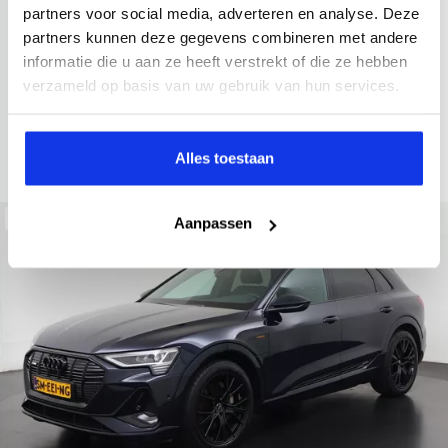
2022
34.998 km
437 km actieradius
Elektrisch
partners voor social media, adverteren en analyse. Deze
partners kunnen deze gegevens combineren met andere
electronic climate controle
elektrisch glazen panorama-dak
informatie die u aan ze heeft verstrekt of die ze hebben
Kopen
Private lease
verzameld op basis van uw gebruik van hun services.
36.895,-
793,-
p.m.
Bekijken
Alles toestaan
Beschikbaar
Aanpassen