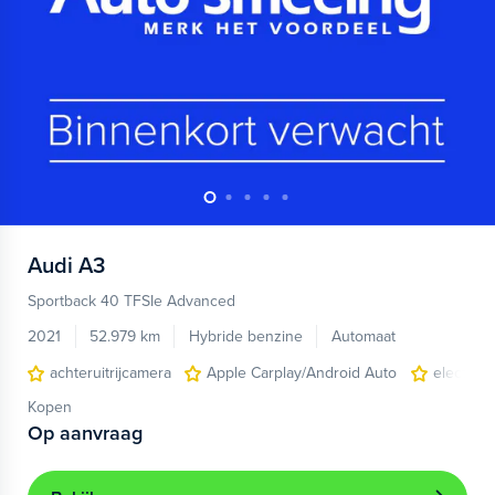
Audi
A3
Sportback 40 TFSIe Advanced
2021
52.979 km
Hybride benzine
Automaat
achteruitrijcamera
Apple Carplay/Android Auto
electroni
Kopen
Op aanvraag