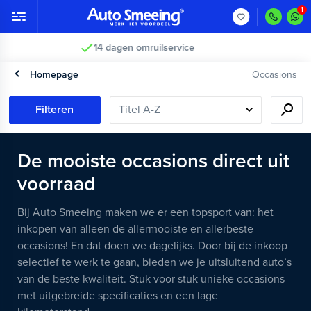
Vakkundig gecontroleerd >
Homepage
Occasions
Filteren
De mooiste occasions direct uit
voorraad
Bij Auto Smeeing maken we er een topsport van: het
inkopen van alleen de allermooiste en allerbeste
occasions! En dat doen we dagelijks. Door bij de inkoop
selectief te werk te gaan, bieden we je uitsluitend auto’s
van de beste kwaliteit. Stuk voor stuk unieke occasions
met uitgebreide specificaties en een lage