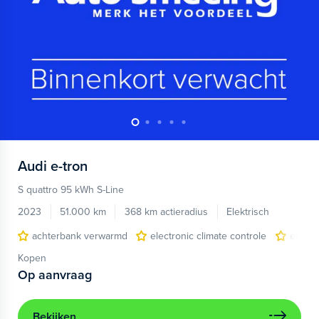
Audi
e-tron
S quattro 95 kWh S-Line
2023
51.000 km
368 km actieradius
Elektrisch
achterbank verwarmd
electronic climate controle
elektr
Kopen
Op aanvraag
Bekijken