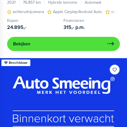
2021
76.857 km
Hybride benzine
Automaat
achteruitrijcamera
Apple Carplay/Android Auto
audio ins
Kopen
Financieren
24.895,-
315,-
p.m.
Bekijken
Beschikbaar