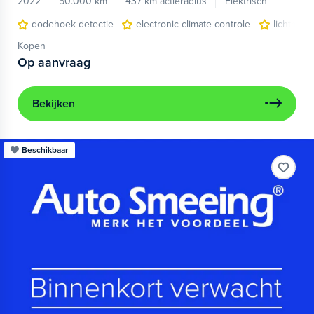
2022
50.000 km
437 km actieradius
Elektrisch
dodehoek detectie
electronic climate controle
lichtmeta
Kopen
Op aanvraag
Bekijken
Beschikbaar