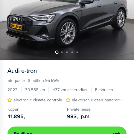
Audi
e-tron
55 quattro S edition 95 kWh
2022
30.588 km
437 km actieradius
Elektrisch
electronic climate controle
elektrisch glazen panorama-dak
Kopen
Private lease
41.895,-
983,-
p.m.
Bekijken