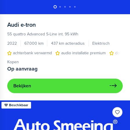
Audi
e-tron
55 quattro Advanced S-Line int. 95 kWh
2022
67.000 km
437 km actieradius
Elektrisch
achterbank verwarmd
audio installatie premium
dodehoe
Kopen
Op aanvraag
Bekijken
Beschikbaar