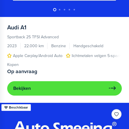
Audi
A1
Sportback 25 TFSI Advanced
2023
22.000 km
Benzine
Handgeschakeld
Apple Carplay/Android Auto
lichtmetalen velgen 5-spaaks 17
Kopen
Op aanvraag
Bekijken
Beschikbaar