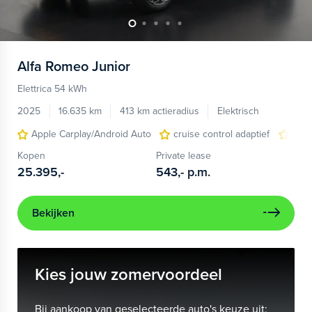
Alfa Romeo
Junior
Elettrica 54 kWh
2025
16.635 km
413 km actieradius
Elektrisch
Apple Carplay/Android Auto
cruise control adaptief
LED
Kopen
Private lease
25.395,-
543,-
p.m.
Bekijken
Kies jouw zomervoordeel
Bij aankoop van geselecteerde auto's keuze uit: