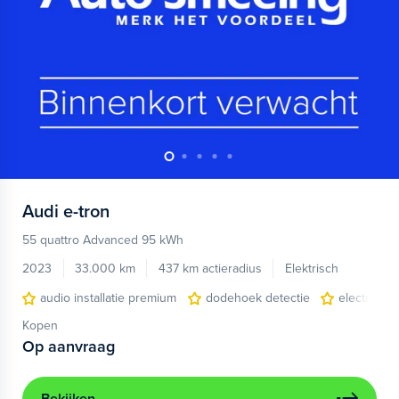
Audi
e-tron
55 quattro Advanced 95 kWh
2023
33.000 km
437 km actieradius
Elektrisch
audio installatie premium
dodehoek detectie
electronic 
Kopen
Op aanvraag