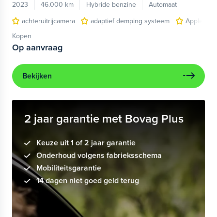
2023
46.000 km
Hybride benzine
Automaat
achteruitrijcamera
adaptief demping systeem
Apple Car
Kopen
Op aanvraag
Bekijken
2 jaar garantie met Bovag Plus
Keuze uit 1 of 2 jaar garantie
Onderhoud volgens fabrieksschema
Mobiliteitsgarantie
14 dagen niet goed geld terug