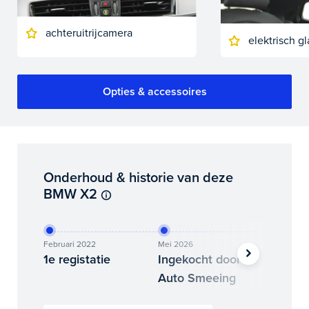
achteruitrijcamera
elektrisch 
Opties & accessoires
Onderhoud & historie van deze
BMW X2
Februari 2022
Mei 2026
Juli 2026
1e registatie
Ingekocht door
Binne
Auto Smeeing
Auto 