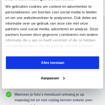
We gebruiken cookies om content en advertenties te
personaliseren, om functies voor social media te bieden
en om ons websiteverkeer te analyseren. Ook delen we
informatie over uw gebruik van onze site met onze
Inruilvoorstel op deze auto?
partners voor social media, adverteren en analyse. Deze
Vul hier je gegevens in en vergeet niet foto's van je
partners kunnen deze gegevens combineren met andere
inruilauto mee te sturen.
informatie die u aan ze heeft verstrekt of die ze hebben
verzameld op basis van uw gebruik van hun services.
Kenteken huidige auto
Kilometerstand (bij benadering)
Alles toestaan
Aanpassen
Inruilvoorstel aanvragen
Wanneer je foto’s meestuurt ontvang je op
maandag tot en met vrijdag binnen enkele uren