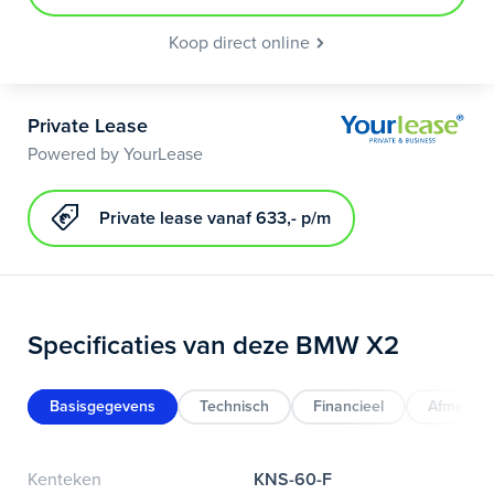
Koop direct online
Private Lease
Powered by YourLease
Private lease vanaf 633,- p/m
Specificaties van deze BMW X2
Basisgegevens
Technisch
Financieel
Afmeting
Kenteken
KNS-60-F