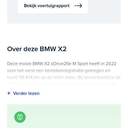
Bekijk voertuigrapport
Over deze BMW X2
Deze mooie BMW X2 xDrive25e M Sport heeft in 2022
voor het eerst een kentekenregistratie gekregen en
heeft 58.474 km op de teller staan. Bij binnenkomst is de
X2 vakkundig gecontroleerd. Het voertuigrapport is op
deze pagina bij onderhoud en historie te downloaden.
Highlights van deze BMW zijn onder andere
achteruitrijcamera, airco (automatisch), elektrisch glazen
panorama-dak en nog veel meer.