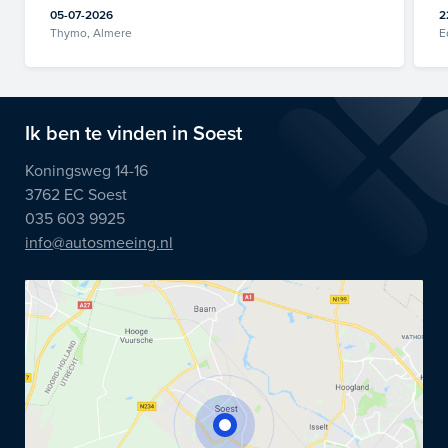
05-07-2026
2
Thymo, Almere
E
Ik ben te vinden in Soest
Koningsweg 14-16
3762 EC Soest
035 603 9925
info@autosmeeing.nl