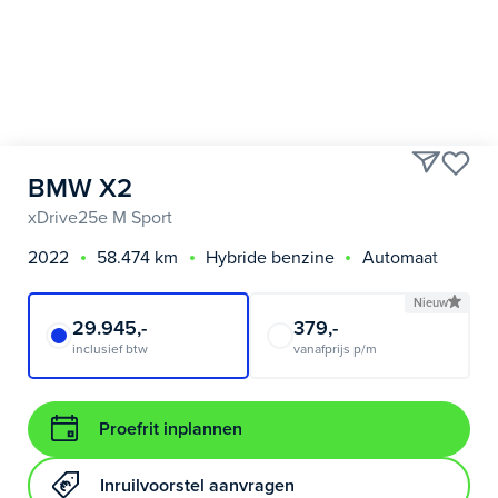
BMW X2
xDrive25e M Sport
2022
58.474 km
Hybride benzine
Automaat
Nieuw
29.945,-
379,-
inclusief btw
vanafprijs p/m
Proefrit inplannen
Inruilvoorstel aanvragen