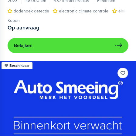
2023
48.000 km
437 km actieradius
Elektrisch
dodehoek detectie
electronic climate controle
elektris
Kopen
Op aanvraag
Bekijken
Beschikbaar