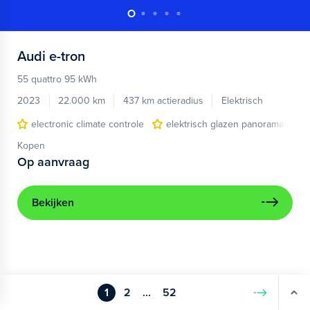
Audi
e-tron
55 quattro 95 kWh
2023
22.000 km
437 km actieradius
Elektrisch
electronic climate controle
elektrisch glazen panorama-dak
Kopen
Op aanvraag
Bekijken
1
2
...
52
Volgende