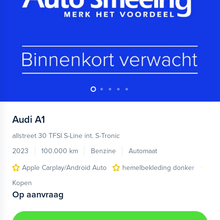
Audi
A1
allstreet 30 TFSI S-Line int. S-Tronic
2023
100.000 km
Benzine
Automaat
Apple Carplay/Android Auto
hemelbekleding donker
lic
Kopen
Op aanvraag