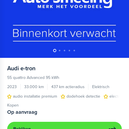
Audi
e-tron
55 quattro Advanced 95 kWh
2023
33.000 km
437 km actieradius
Elektrisch
audio installatie premium
dodehoek detectie
electronic 
Kopen
Op aanvraag