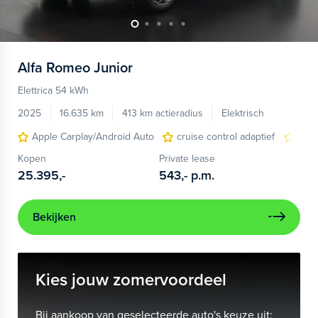
Alfa Romeo
Junior
Elettrica 54 kWh
2025
16.635 km
413 km actieradius
Elektrisch
Apple Carplay/Android Auto
cruise control adaptief
LED
Kopen
Private lease
25.395,-
543,-
p.m.
Bekijken
Kies jouw zomervoordeel
Bij aankoop van geselecteerde auto's keuze uit: