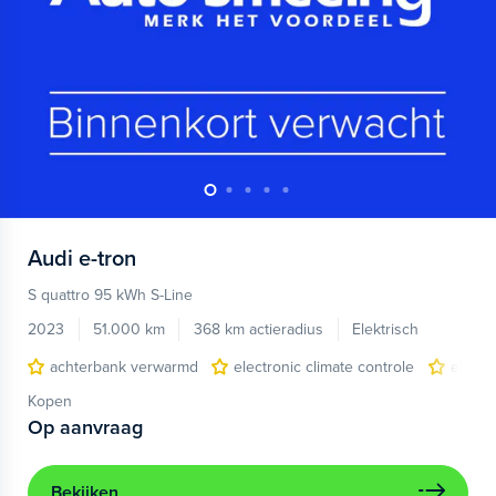
Audi
e-tron
S quattro 95 kWh S-Line
2023
51.000 km
368 km actieradius
Elektrisch
achterbank verwarmd
electronic climate controle
elektr
Kopen
Op aanvraag
Bekijken