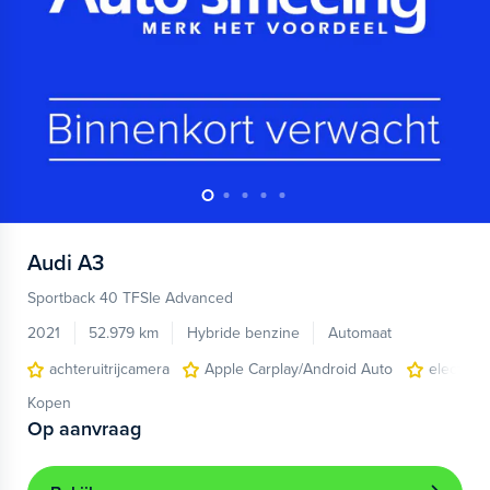
Audi
A3
Sportback 40 TFSIe Advanced
2021
52.979 km
Hybride benzine
Automaat
achteruitrijcamera
Apple Carplay/Android Auto
electroni
Kopen
Op aanvraag