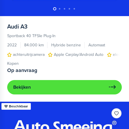
Audi
A3
Sportback 40 TFSIe Plug-In
2022
84.000 km
Hybride benzine
Automaat
achteruitrijcamera
Apple Carplay/Android Auto
electroni
Kopen
Op aanvraag
Bekijken
Beschikbaar