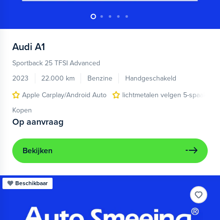
Audi
A1
Sportback 25 TFSI Advanced
2023
22.000 km
Benzine
Handgeschakeld
Apple Carplay/Android Auto
lichtmetalen velgen 5-spaaks 17
Kopen
Op aanvraag
Bekijken
Beschikbaar