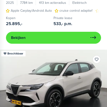
2025
7.784 km
413 km actieradius
Elektrisch
Apple Carplay/Android Auto
cruise control adaptief
LED
Kopen
Private lease
25.895,-
533,-
p.m.
Bekijken
Beschikbaar