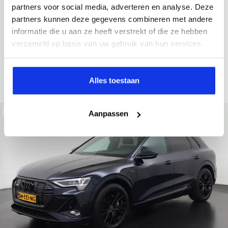
2022
34.998 km
437 km actieradius
Elektrisch
partners voor social media, adverteren en analyse. Deze
partners kunnen deze gegevens combineren met andere
electronic climate controle
elektrisch glazen panorama-dak
informatie die u aan ze heeft verstrekt of die ze hebben
Kopen
Private lease
verzameld op basis van uw gebruik van hun services.
36.895,-
793,-
p.m.
Bekijken
Alles toestaan
Beschikbaar
Aanpassen