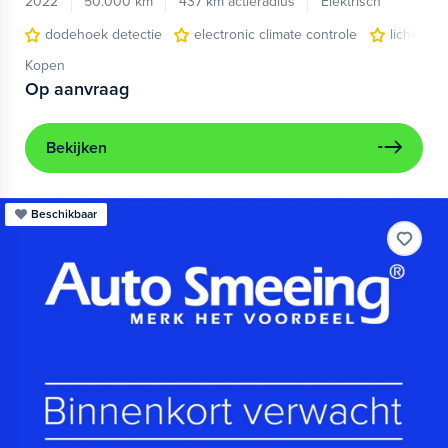
2022
50.000 km
437 km actieradius
Elektrisch
dodehoek detectie
electronic climate controle
lichtmeta
Kopen
Op aanvraag
Bekijken
Beschikbaar