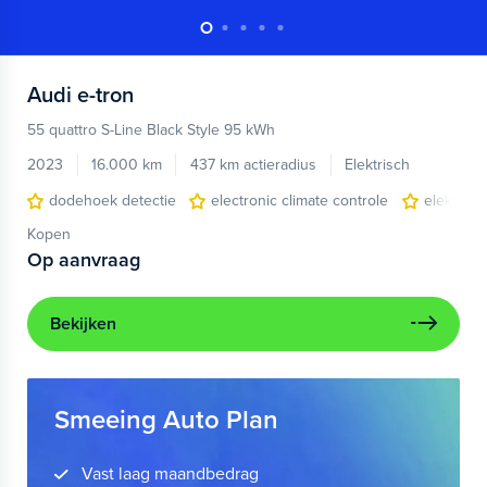
Audi
e-tron
55 quattro S-Line Black Style 95 kWh
2023
16.000 km
437 km actieradius
Elektrisch
dodehoek detectie
electronic climate controle
elektris
Kopen
Op aanvraag
Bekijken
Smeeing Auto Plan
Vast laag maandbedrag