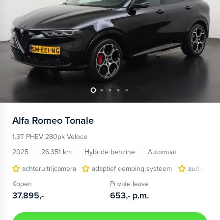
Alfa Romeo
Tonale
1.3T PHEV 280pk Veloce
2025
26.351 km
Hybride benzine
Automaat
achteruitrijcamera
adaptief demping systeem
audio inst
Kopen
Private lease
37.895,-
653,-
p.m.