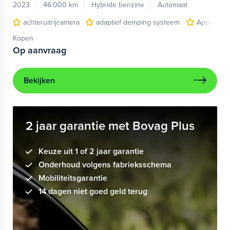
2023
46.000 km
Hybride benzine
Automaat
achteruitrijcamera
adaptief demping systeem
Apple Car
Kopen
Op aanvraag
Bekijken
2 jaar garantie met Bovag Plus
Keuze uit 1 of 2 jaar garantie
Onderhoud volgens fabrieksschema
Mobiliteitsgarantie
14 dagen niet goed geld terug