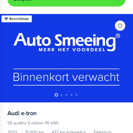
Beschikbaar
Audi
e-tron
55 quattro S edition 95 kWh
2023
71.000 km
437 km actieradius
Elektrisch