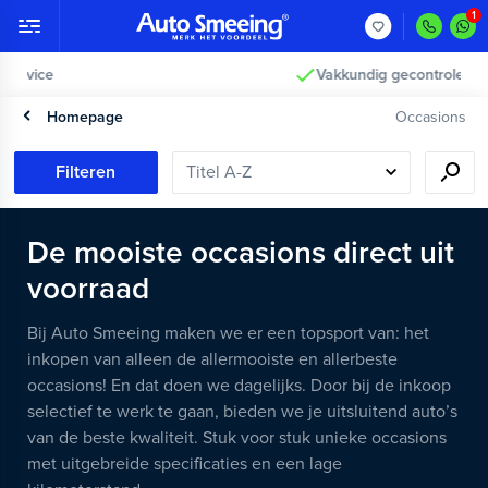
Vakkundig gecontroleerd >
Homepage
Occasions
Filteren
De mooiste occasions direct uit
voorraad
Bij Auto Smeeing maken we er een topsport van: het
inkopen van alleen de allermooiste en allerbeste
occasions! En dat doen we dagelijks. Door bij de inkoop
selectief te werk te gaan, bieden we je uitsluitend auto’s
van de beste kwaliteit. Stuk voor stuk unieke occasions
met uitgebreide specificaties en een lage