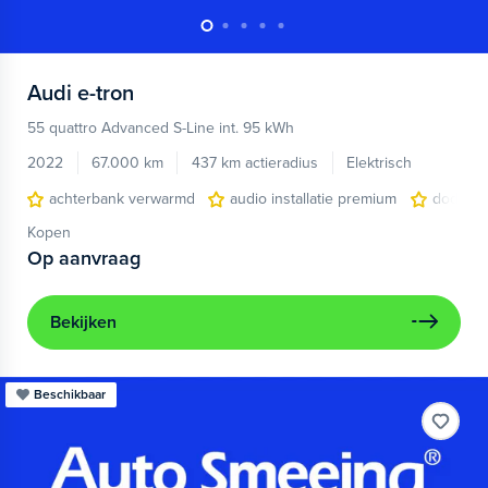
Audi
e-tron
55 quattro Advanced S-Line int. 95 kWh
2022
67.000 km
437 km actieradius
Elektrisch
achterbank verwarmd
audio installatie premium
dodehoe
Kopen
Op aanvraag
Bekijken
Beschikbaar