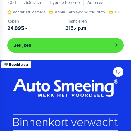
2021
76.857 km
Hybride benzine
Automaat
achteruitrijcamera
Apple Carplay/Android Auto
audio ins
Kopen
Financieren
24.895,-
315,-
p.m.
Bekijken
Beschikbaar