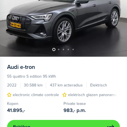
Audi
e-tron
55 quattro S edition 95 kWh
2022
30.588 km
437 km actieradius
Elektrisch
electronic climate controle
elektrisch glazen panorama-dak
Kopen
Private lease
41.895,-
983,-
p.m.
Bekijken