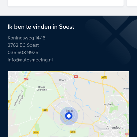
Ik ben te vinden in Soest
Koningsweg 14-16
3762 EC Soest
035 603 9925
info@autosmeeing.nl