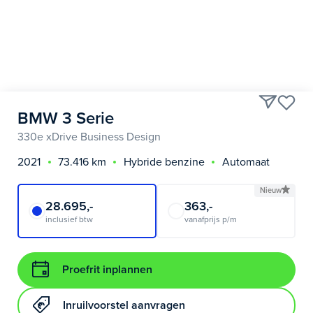
BMW 3 Serie
330e xDrive Business Design
2021
73.416 km
Hybride benzine
Automaat
Nieuw
28.695,-
363,-
inclusief btw
vanafprijs p/m
Proefrit inplannen
Inruilvoorstel aanvragen