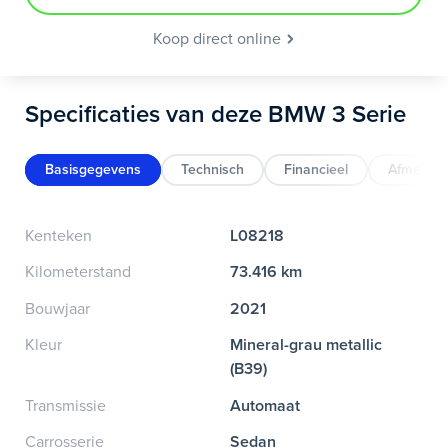
Koop direct online
Specificaties van deze BMW 3 Serie
Basisgegevens
Technisch
Financieel
Afmeting
Kenteken
L08218
Kilometerstand
73.416 km
Bouwjaar
2021
Kleur
Mineral-grau metallic
(B39)
Transmissie
Automaat
Carrosserie
Sedan