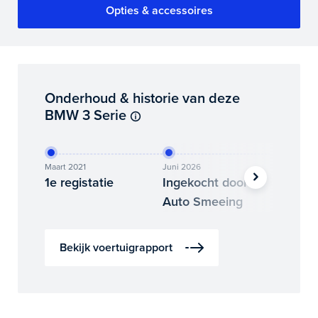
Opties & accessoires
Onderhoud & historie van deze
BMW 3 Serie
Maart 2021
Juni 2026
Juli 2026
1e registatie
Ingekocht door
Binne
Auto Smeeing
Auto 
Bekijk voertuigrapport