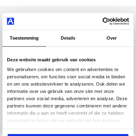
Maak snel een afspraak in de showroom of bestel hem
direct online.
Inruilvoorstel op deze auto?
Vul hier je gegevens in en vergeet niet foto's van je
inruilauto mee te sturen.
Toestemming
Details
Over
Kenteken huidige auto
Kilometerstand (bij benadering)
Deze website maakt gebruik van cookies
We gebruiken cookies om content en advertenties te
personaliseren, om functies voor social media te bieden
en om ons websiteverkeer te analyseren. Ook delen we
Inruilvoorstel aanvragen
informatie over uw gebruik van onze site met onze
partners voor social media, adverteren en analyse. Deze
partners kunnen deze gegevens combineren met andere
Wanneer je foto’s meestuurt ontvang je op
informatie die u aan ze heeft verstrekt of die ze hebben
maandag tot en met vrijdag binnen enkele uren
verzameld op basis van uw gebruik van hun services.
een voorstel.