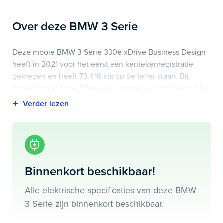
Over deze BMW 3 Serie
Deze mooie BMW 3 Serie 330e xDrive Business Design
heeft in 2021 voor het eerst een kentekenregistratie
gekregen en heeft 73.416 km op de teller staan. Bij
binnenkomst is de 3 Serie vakkundig gecontroleerd. Het
voertuigrapport is op deze pagina bij onderhoud en
historie te downloaden.
Highlights van deze BMW zijn onder andere
achteruitrijcamera, apple carplay/android auto, cruise
control adaptief met stop&go en stuurhulp en nog veel
Binnenkort beschikbaar!
meer.
Alle elektrische specificaties van deze BMW
Je koopt hem voor € 28.695,- maar je kan deze BMW 3
3 Serie zijn binnenkort beschikbaar.
Serie ook bij ons financieren of leasen.