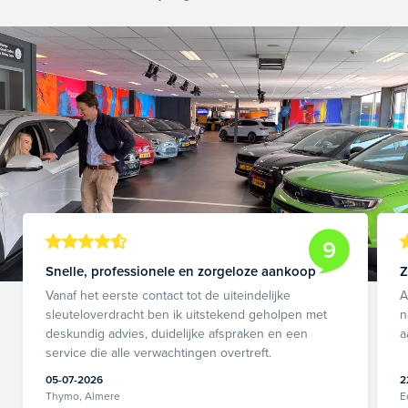
9
Snelle, professionele en zorgeloze aankoop
Z
Vanaf het eerste contact tot de uiteindelijke
A
sleuteloverdracht ben ik uitstekend geholpen met
n
deskundig advies, duidelijke afspraken en een
a
service die alle verwachtingen overtreft.
05-07-2026
2
Thymo, Almere
E