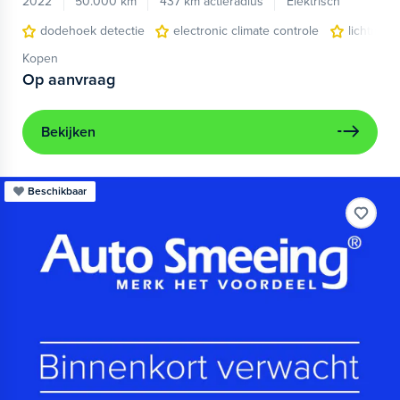
2022
50.000 km
437 km actieradius
Elektrisch
dodehoek detectie
electronic climate controle
lichtmeta
Kopen
Op aanvraag
Bekijken
Beschikbaar