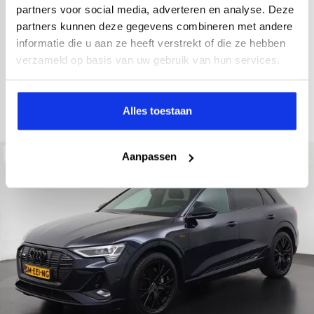
2022
34.998 km
437 km actieradius
Elektrisch
partners voor social media, adverteren en analyse. Deze
partners kunnen deze gegevens combineren met andere
electronic climate controle
elektrisch glazen panorama-dak
informatie die u aan ze heeft verstrekt of die ze hebben
Kopen
Private lease
verzameld op basis van uw gebruik van hun services.
36.895,-
793,-
p.m.
Bekijken
Alles toestaan
Beschikbaar
Aanpassen