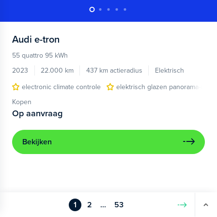
Audi
e-tron
55 quattro 95 kWh
2023
22.000 km
437 km actieradius
Elektrisch
electronic climate controle
elektrisch glazen panorama-dak
Kopen
Op aanvraag
Bekijken
1
2
...
53
Volgende