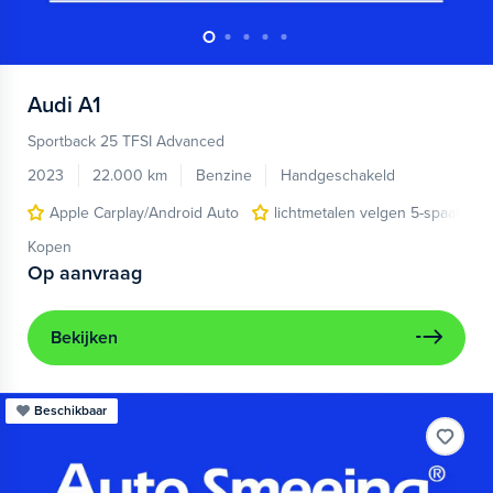
Audi
A1
Sportback 25 TFSI Advanced
2023
22.000 km
Benzine
Handgeschakeld
Apple Carplay/Android Auto
lichtmetalen velgen 5-spaaks 17
Kopen
Op aanvraag
Bekijken
Beschikbaar