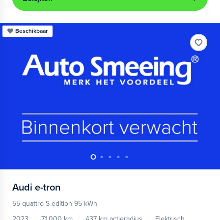
Beschikbaar
Audi
e-tron
55 quattro S edition 95 kWh
2023
71.000 km
437 km actieradius
Elektrisch