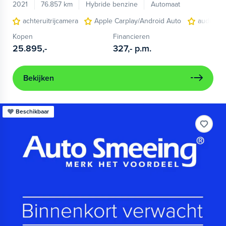
2021
76.857 km
Hybride benzine
Automaat
achteruitrijcamera
Apple Carplay/Android Auto
audio ins
Kopen
Financieren
25.895,-
327,-
p.m.
Bekijken
Beschikbaar