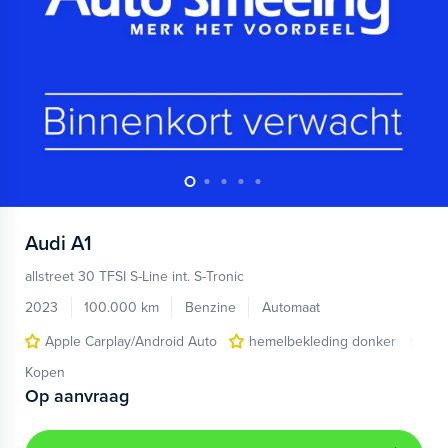
Audi
A1
allstreet 30 TFSI S-Line int. S-Tronic
2023
100.000 km
Benzine
Automaat
Apple Carplay/Android Auto
hemelbekleding donker
lic
Kopen
Op aanvraag