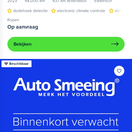
2023
48.000 km
437 km actieradius
Elektrisch
dodehoek detectie
electronic climate controle
elektris
Kopen
Op aanvraag
Bekijken
Beschikbaar