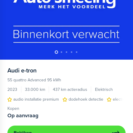
Audi
e-tron
55 quattro Advanced 95 kWh
2023
33.000 km
437 km actieradius
Elektrisch
audio installatie premium
dodehoek detectie
electronic 
Kopen
Op aanvraag