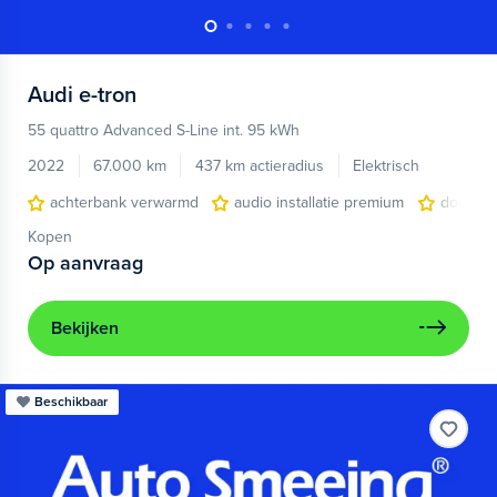
Audi
e-tron
55 quattro Advanced S-Line int. 95 kWh
2022
67.000 km
437 km actieradius
Elektrisch
achterbank verwarmd
audio installatie premium
dodehoe
Kopen
Op aanvraag
Bekijken
Beschikbaar