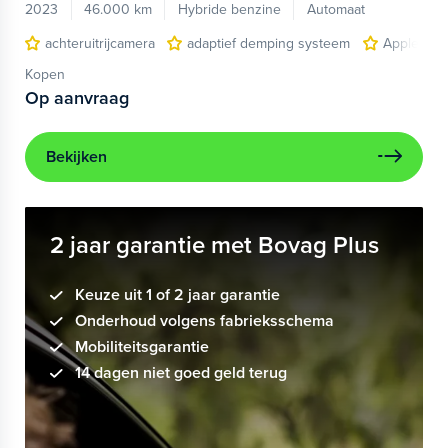
2023
46.000 km
Hybride benzine
Automaat
achteruitrijcamera
adaptief demping systeem
Apple Car
Kopen
Op aanvraag
Bekijken
2 jaar garantie met Bovag Plus
Keuze uit 1 of 2 jaar garantie
Onderhoud volgens fabrieksschema
Mobiliteitsgarantie
14 dagen niet goed geld terug