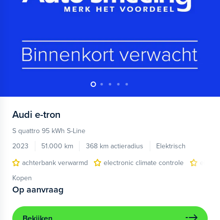
Audi
e-tron
S quattro 95 kWh S-Line
2023
51.000 km
368 km actieradius
Elektrisch
achterbank verwarmd
electronic climate controle
elektr
Kopen
Op aanvraag
Bekijken