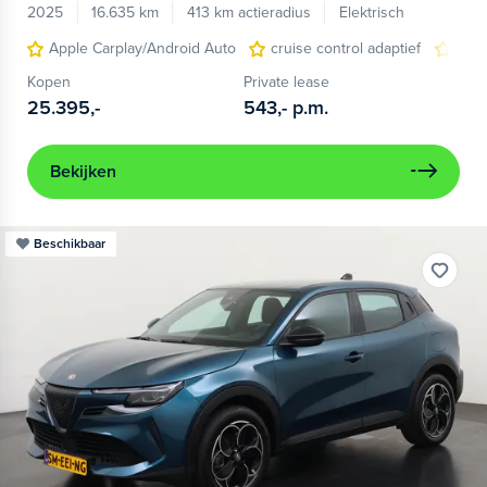
2025
16.635 km
413 km actieradius
Elektrisch
Apple Carplay/Android Auto
cruise control adaptief
LED
Kopen
Private lease
25.395,-
543,-
p.m.
Bekijken
Beschikbaar