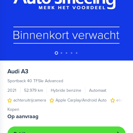
Audi
A3
Sportback 40 TFSIe Advanced
2021
52.979 km
Hybride benzine
Automaat
achteruitrijcamera
Apple Carplay/Android Auto
electroni
Kopen
Op aanvraag