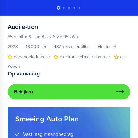
Audi
e-tron
55 quattro S-Line Black Style 95 kWh
2023
16.000 km
437 km actieradius
Elektrisch
dodehoek detectie
electronic climate controle
elektris
Kopen
Op aanvraag
Bekijken
Smeeing Auto Plan
Vast laag maandbedrag