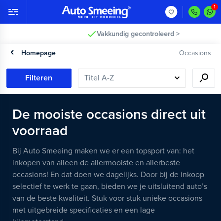
Vakkundig gecontroleerd >
Homepage
Occasions
Filteren
De mooiste occasions direct uit
voorraad
Bij Auto Smeeing maken we er een topsport van: het
inkopen van alleen de allermooiste en allerbeste
occasions! En dat doen we dagelijks. Door bij de inkoop
selectief te werk te gaan, bieden we je uitsluitend auto’s
van de beste kwaliteit. Stuk voor stuk unieke occasions
met uitgebreide specificaties en een lage