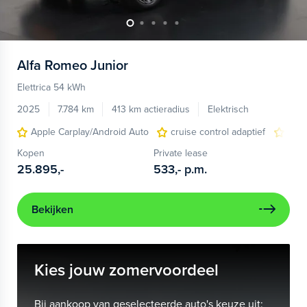
Alfa Romeo
Junior
Elettrica 54 kWh
2025
7.784 km
413 km actieradius
Elektrisch
Apple Carplay/Android Auto
cruise control adaptief
LED
Kopen
Private lease
25.895,-
533,-
p.m.
Bekijken
Kies jouw zomervoordeel
Bij aankoop van geselecteerde auto's keuze uit: