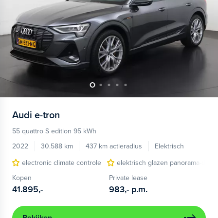
Audi
e-tron
55 quattro S edition 95 kWh
2022
30.588 km
437 km actieradius
Elektrisch
electronic climate controle
elektrisch glazen panorama-dak
Kopen
Private lease
41.895,-
983,-
p.m.
Bekijken