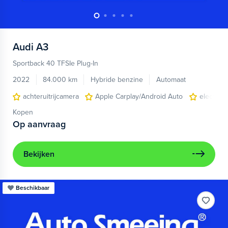
Audi
A3
Sportback 40 TFSIe Plug-In
2022
84.000 km
Hybride benzine
Automaat
achteruitrijcamera
Apple Carplay/Android Auto
electroni
Kopen
Op aanvraag
Bekijken
Beschikbaar