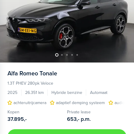
Alfa Romeo
Tonale
1.3T PHEV 280pk Veloce
2025
26.351 km
Hybride benzine
Automaat
achteruitrijcamera
adaptief demping systeem
audio inst
Kopen
Private lease
37.895,-
653,-
p.m.