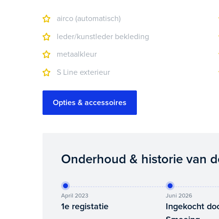
airco (automatisch)
leder/kunstleder bekleding
metaalkleur
S Line exterieur
Opties & accessoires
Onderhoud & historie van d
April 2023
Juni 2026
1e registatie
Ingekocht do