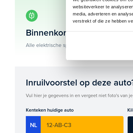
websiteverkeer te analyseren
Je koopt hem voor € 0,- maar je kan deze Audi Q4 e-
media, adverteren en analys
verstrekt of die ze hebben v
Maak snel een afspraak in de showroom of bestel he
Binnenkort beschikbaar!
Alle elektrische specificaties van deze Audi Q
Inruilvoorstel op deze auto
Vul hier je gegevens in en vergeet niet foto's van je
Kenteken huidige auto
Ki
NL