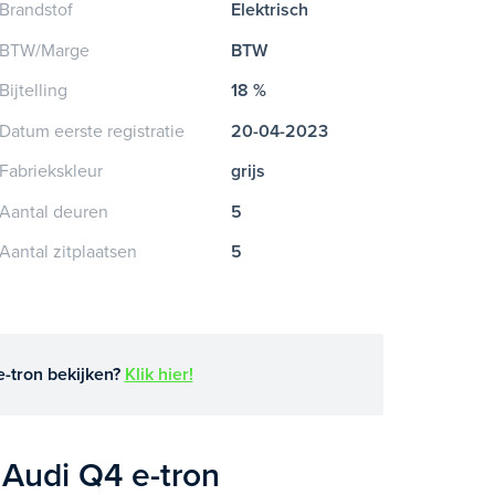
Brandstof
Elektrisch
BTW/Marge
BTW
Bijtelling
18 %
Datum eerste registratie
20-04-2023
Fabriekskleur
grijs
Aantal deuren
5
Aantal zitplaatsen
5
-tron bekijken?
Klik hier!
 Audi Q4 e-tron