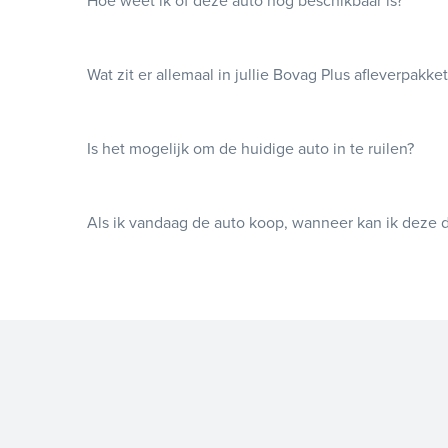
Hoe weet ik of deze auto nog beschikbaar is?
Wat zit er allemaal in jullie Bovag Plus afleverpakke
Is het mogelijk om de huidige auto in te ruilen?
Als ik vandaag de auto koop, wanneer kan ik deze 