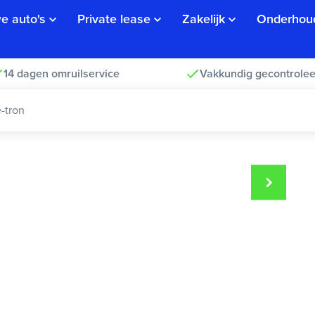
e auto's
Private lease
Zakelijk
Onderhou
14 dagen omruilservice
Vakkundig gecontrolee
-tron