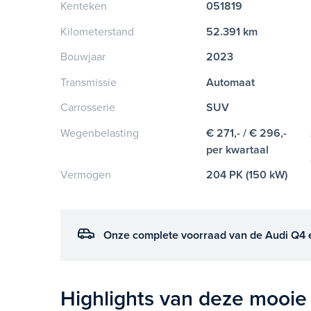
Kenteken
051819
Kilometerstand
52.391 km
Bouwjaar
2023
Transmissie
Automaat
Carrosserie
SUV
Wegenbelasting
€ 271,- / € 296,-
per kwartaal
Vermogen
204 PK (150 kW)
Onze complete voorraad van de Audi Q4 e
Highlights van deze mooie