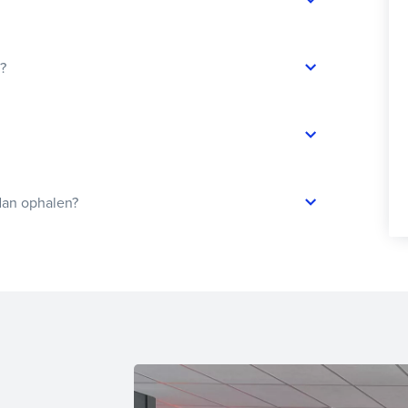
t?
dan ophalen?