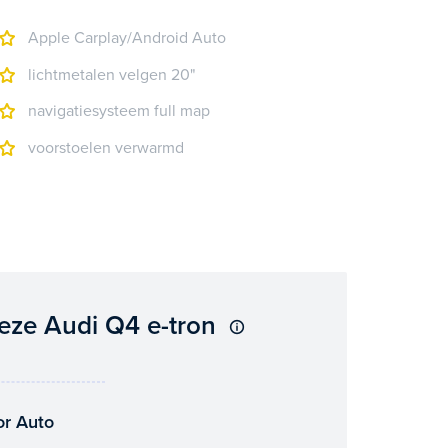
Apple Carplay/Android Auto
lichtmetalen velgen 20"
navigatiesysteem full map
voorstoelen verwarmd
eze Audi Q4 e-tron
or Auto