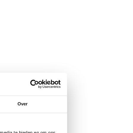
Over
 media te bieden en om ons