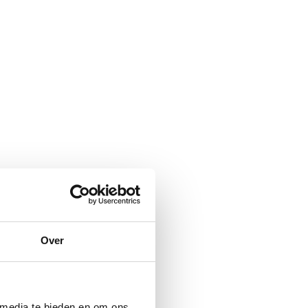
Over
 media te bieden en om ons