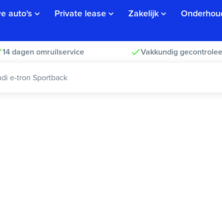
e auto's
Private lease
Zakelijk
Onderhou
14 dagen omruilservice
Vakkundig gecontrolee
di e-tron Sportback