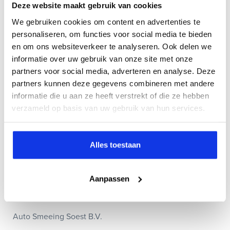
regio. Met een jaarlijkse verkoop van circa 5.000 auto's
Deze website maakt gebruik van cookies
zijn we trots om de grootste multimerk autodealer van
We gebruiken cookies om content en advertenties te
Midden-Nederland te zijn. Ons moderne beleid is gericht
personaliseren, om functies voor social media te bieden
op het optimaal bedienen van klanten in heel Nederland.
en om ons websiteverkeer te analyseren. Ook delen we
informatie over uw gebruik van onze site met onze
Bij Auto Smeeing gaan duurzaamheid en mobiliteit hand
partners voor social media, adverteren en analyse. Deze
in hand. We zijn niet alleen praters, maar ook doeners.
partners kunnen deze gegevens combineren met andere
Als dé bestemming voor groene mobiliteitsoplossingen
informatie die u aan ze heeft verstrekt of die ze hebben
bieden we alles, van e-bikes tot elektrische auto's en
verzameld op basis van uw gebruik van hun services.
alles daartussenin. Wil jij ook bijdragen aan een
duurzame toekomst? Dan willen we graag van je horen!
Alles toestaan
Solliciteren:
Mail dan direct je CV met korte motivatie naar Kayleigh
Aanpassen
van de Coevering (
kvdcoevering@autosmeeing.nl
)
Auto Smeeing Soest B.V.