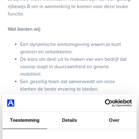
rijbewijs B om in aanmerking te komen voor deze leuke
functie.
Wat bieden wij:
Een dynamische werkomgeving waarin je kunt
groeien en ontwikkelen.
De kans om deel uit te maken van een bedrijf dat
voorop loopt in duurzaamheid en groene
mobiliteit.
Een gezellig team dat samenwerkt om onze
klanten de beste ervaring te bieden.
Een marktconform salaris.
Bedrijfsprofiel:
Toestemming
Details
Over
Auto Smeeing Soest is al sinds 1976 een begrip in de