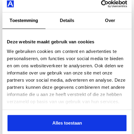
jou past (inname-, garantie-, interne- of
klantenafdeling)
Toestemming
Investeren in jouw opleidingen: bijv. EV- / Hybride
Details
Over
specialist, ADAS-systemen specialist, technisch
specialist, 1e monteur.
Deze website maakt gebruik van cookies
Mooie secundaire arbeidsvoorwaarden o.a. stoere
elektrische fiets van de zaak.
We gebruiken cookies om content en advertenties te
personaliseren, om functies voor social media te bieden
en om ons websiteverkeer te analyseren. Ook delen we
We zoeken iemand voor de lange termijn. We hebben
informatie over uw gebruik van onze site met onze
een goede sfeer. Daarom investeren we ook in onze
partners voor social media, adverteren en analyse. Deze
medewerkers. Daarnaast word je goed ingewerkt en
partners kunnen deze gegevens combineren met andere
daarbij bieden wij uitgebreide studiemogelijkheden.
informatie die u aan ze heeft verstrekt of die ze hebben
verzameld op basis van uw gebruik van hun services.
Bedrijfsprofiel
Alles toestaan
Auto Smeeing Soest
bestaat sinds 1976 en is met een
jaarlijkse verkoop van circa 4.000 auto's de grootste