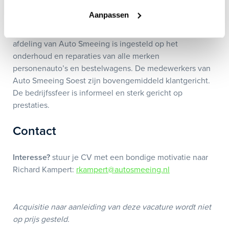
multimerk autodealer van Midden-Nederland. Er wordt
Aanpassen
een modern beleid gevoerd gericht op het optimaal
bedienen van klanten in heel Nederland. De service
afdeling van Auto Smeeing is ingesteld op het
onderhoud en reparaties van alle merken
personenauto’s en bestelwagens. De medewerkers van
Auto Smeeing Soest zijn bovengemiddeld klantgericht.
De bedrijfssfeer is informeel en sterk gericht op
prestaties.
Contact
Interesse?
stuur je CV met een bondige motivatie naar
Richard Kampert:
rkampert@autosmeeing.nl
Acquisitie naar aanleiding van deze vacature wordt niet
op prijs gesteld.