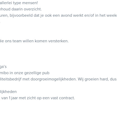
llerlei type mensen!
ehoud daarin overzicht.
je uren, bijvoorbeeld dat je ook een avond werkt en/of in het we
.
ie ons team willen komen versterken.
ga’s
jmibo in onze gezellige pub
iteitsbedrijf met doorgroeimogelijkheden. Wij groeien hard, dus
lijkheden
van 1 jaar met zicht op een vast contract.