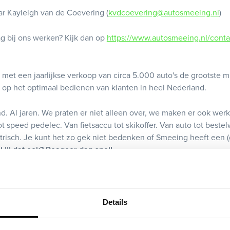
ar Kayleigh van de Coevering (
kvdcoevering@autosmeeing.nl
)
aag bij ons werken? Kijk dan op
https://www.autosmeeing.nl/conta
 met een jaarlijkse verkoop van circa 5.000 auto's de grootste
 op het optimaal bedienen van klanten in heel Nederland.
Al jaren. We praten er niet alleen over, we maken er ook werk v
 speed pedelec. Van fietsaccu tot skikoffer. Van auto tot bestelw
ektrisch. Je kunt het zo gek niet bedenken of Smeeing heeft een
l jij dat ook? Reageer dan snel!
wordt niet op prijs gesteld.
Details