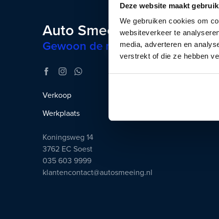
Deze website maakt gebruik
We gebruiken cookies om cont
Auto Smeeing
websiteverkeer te analyseren
Gewoon de mooiste auto’s
media, adverteren en analys
verstrekt of die ze hebben v
Verkoop
Gesloten
Werkplaats
Gesloten
Koningsweg 14
3762 EC Soest
035 603 9999
klantencontact@autosmeeing.nl