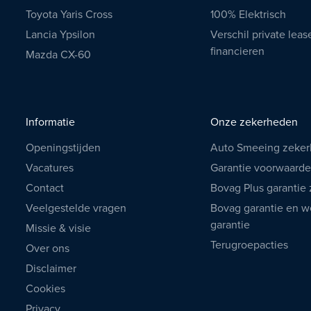
Toyota Yaris Cross
100% Elektrisch
Lancia Ypsilon
Verschil private leas
financieren
Mazda CX-60
Informatie
Onze zekerheden
Openingstijden
Auto Smeeing zeke
Vacatures
Garantie voorwaard
Contact
Bovag Plus garantie
Veelgestelde vragen
Bovag garantie en we
garantie
Missie & visie
Terugroepacties
Over ons
Disclaimer
Cookies
Privacy