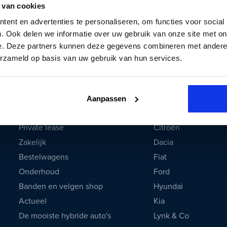
 van cookies
ent en advertenties te personaliseren, om functies voor social
. Ook delen we informatie over uw gebruik van onze site met on
Auto Smeeing bellen
WhatsApp
e. Deze partners kunnen deze gegevens combineren met andere i
erzameld op basis van uw gebruik van hun services.
Auto's & services
Populaire merken
Occasions
Audi
Aanpassen
100% Elektrisch
BMW
Private lease
Citroën
Zakelijk
Dacia
Bestelwagens
Fiat
Onderhoud
Ford
Banden en velgen shop
Hyundai
Actueel
Kia
De mooiste hybride auto's
Lynk & Co