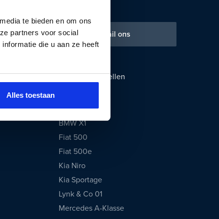
 media te bieden en om ons
ze partners voor social
 ons
Mail ons
nformatie die u aan ze heeft
Populaire modellen
Audi A3
Alles toestaan
BMW 3 Serie
BMW X1
Fiat 500
Fiat 500e
Kia Niro
Kia Sportage
Lynk & Co 01
Mercedes A-Klasse