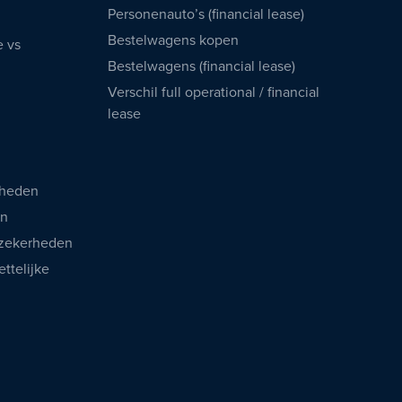
Personenauto’s (financial lease)
Bestelwagens kopen
e vs
Bestelwagens (financial lease)
Verschil full operational / financial
lease
rheden
en
 zekerheden
ttelijke