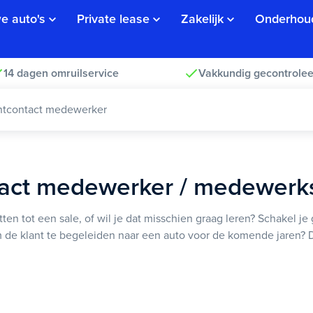
e auto's
Private lease
Zakelijk
Onderhou
14 dagen omruilservice
Vakkundig gecontrolee
antcontact medewerker
tact medewerker / medewerk
tten tot een sale, of wil je dat misschien graag leren? Schakel 
om de klant te begeleiden naar een auto voor de komende jaren?