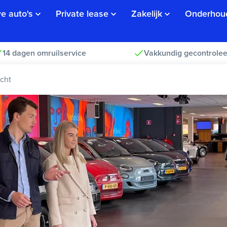
e auto's
Private lease
Zakelijk
Onderhou
14 dagen omruilservice
Vakkundig gecontrolee
cht