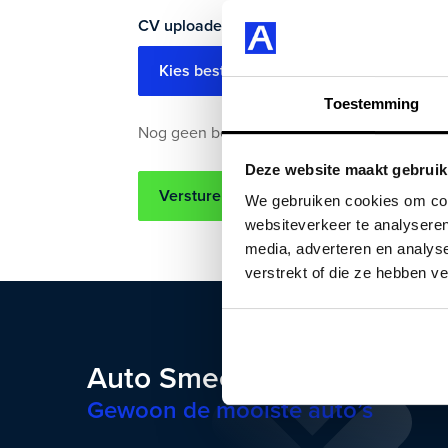
CV uploaden
Kies bestand(en)
Toestemming
Nog geen bestand geselecteerd
Deze website maakt gebruik
Versturen
We gebruiken cookies om cont
websiteverkeer te analyseren
media, adverteren en analys
verstrekt of die ze hebben v
Auto Smeeing
Gewoon de mooiste auto’s