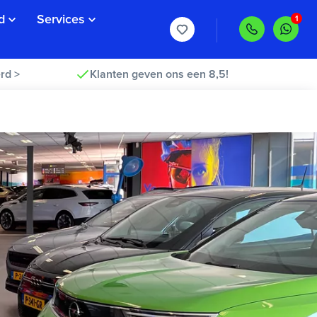
d
Services
rd >
Klanten geven ons een 8,5!