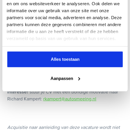
en om ons websiteverkeer te analyseren. Ook delen we
multimerk autodealer van Midden-Nederland. Er wordt
informatie over uw gebruik van onze site met onze
een modern beleid gevoerd gericht op het optimaal
partners voor social media, adverteren en analyse. Deze
bedienen van klanten in heel Nederland. De service
partners kunnen deze gegevens combineren met andere
afdeling van Auto Smeeing is ingesteld op het
informatie die u aan ze heeft verstrekt of die ze hebben
onderhoud en reparaties van alle merken
verzameld op basis van uw gebruik van hun services.
personenauto’s en bestelwagens. De medewerkers van
Auto Smeeing Soest zijn bovengemiddeld klantgericht.
De bedrijfssfeer is informeel en sterk gericht op
Alles toestaan
prestaties.
Contact
Aanpassen
Interesse?
stuur je CV met een bondige motivatie naar
Richard Kampert:
rkampert@autosmeeing.nl
Acquisitie naar aanleiding van deze vacature wordt niet