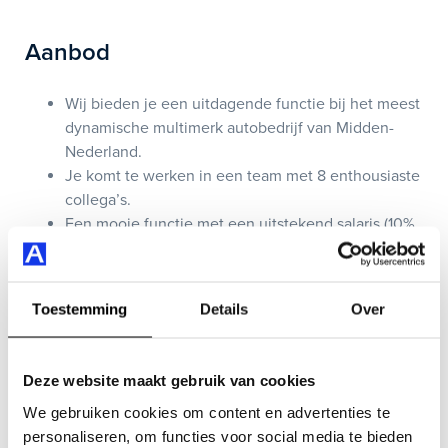
Aanbod
Wij bieden je een uitdagende functie bij het meest
dynamische multimerk autobedrijf van Midden-
Nederland.
Je komt te werken in een team met 8 enthousiaste
collega’s.
Een mooie functie met een uitstekend salaris (10%
meer dan wat je nu verdient!)
Goede begeleiding tijdens inwerkperiode en
mogelijkheden tot scholing, opleiding of training.
Toestemming
Details
Over
Bedrijfsprofiel
Deze website maakt gebruik van cookies
We gebruiken cookies om content en advertenties te
Auto Smeeing Soest
bestaat sinds 1976 en is met een
personaliseren, om functies voor social media te bieden
jaarlijkse verkoop van circa 4.000 auto's de grootste