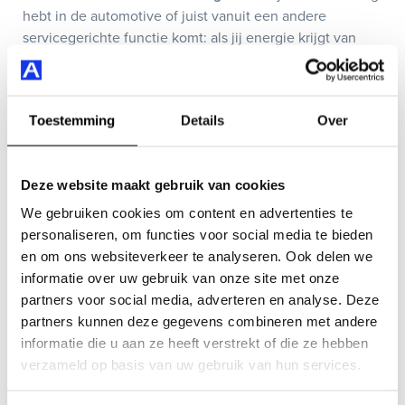
hebt in de automotive of juist vanuit een andere
servicegerichte functie komt: als jij energie krijgt van
mensen helpen en blij maken, horen we graag van je.
Alle leeftijden zijn welkom.
Toestemming
Details
Over
Wat bieden wij jou?
Bij Auto Smeeing kom je terecht in een gezellig,
Deze website maakt gebruik van cookies
groeiend en dynamisch bedrijf waar je werk er écht toe
We gebruiken cookies om content en advertenties te
doet. Je krijgt een afwisselende functie waarin geen dag
personaliseren, om functies voor social media te bieden
hetzelfde is en waarin je dagelijks direct contact hebt
en om ons websiteverkeer te analyseren. Ook delen we
met blije klanten.
informatie over uw gebruik van onze site met onze
partners voor social media, adverteren en analyse. Deze
Wij bieden jou:
partners kunnen deze gegevens combineren met andere
informatie die u aan ze heeft verstrekt of die ze hebben
Een fijne werkplek met gezellige collega’s
verzameld op basis van uw gebruik van hun services.
Een functie voor 24 tot 28 uur per week
Een informele werksfeer met natuurlijk ruimte voor