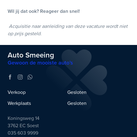
Wil jij dat ook? Reageer dan snel!
Acquisitie naar aanleiding van deze vacature wordt niet
op prijs gesteld.
Auto Smeeing
Gewoon de mooiste auto’s
Verkoop
Gesloten
Werkplaats
Gesloten
Koningsweg 14
3762 EC Soest
035 603 9999