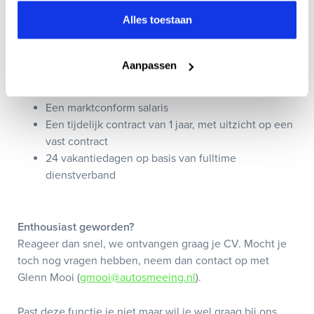
een gezellige vrijmibo in onze pub
Alles toestaan
Een kijkje in een toonaangevend mobiliteitsbedrijf
met volop doorgroeimogelijkheden
Wij groeien hard, dus jij kunt met ons meegroeien
Aanpassen
Een (elektrische) fiets van de zaak – opladen kan
gewoon bij ons
Een marktconform salaris
Een tijdelijk contract van 1 jaar, met uitzicht op een
vast contract
24 vakantiedagen op basis van fulltime
dienstverband
Enthousiast geworden?
Reageer dan snel, we ontvangen graag je CV. Mocht je
toch nog vragen hebben, neem dan contact op met
Glenn Mooi (
gmooi@autosmeeing.nl
).
Past deze functie je niet maar wil je wel graag bij ons