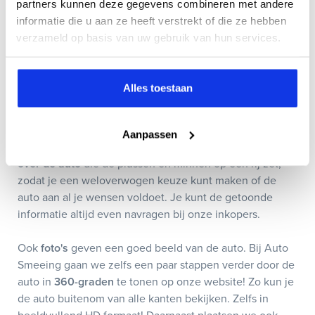
partners kunnen deze gegevens combineren met andere
de factuur! Lees hier alles over de zekerheden als je een
informatie die u aan ze heeft verstrekt of die ze hebben
auto bij ons koopt en onze unieke Dichtbij
verzameld op basis van uw gebruik van hun services.
Garantieservice.
3. Ga proefrijden
Alles toestaan
Op internet kun je een auto goed beoordelen op basis
van de informatie die in de advertentie staat. In veel
Aanpassen
gevallen staat er ook nog een specifieke
omschrijving
over de auto
die de plussen en minnen op een rij zet,
zodat je een weloverwogen keuze kunt maken of de
auto aan al je wensen voldoet. Je kunt de getoonde
informatie altijd even navragen bij onze inkopers.
Ook
foto's
geven een goed beeld van de auto. Bij Auto
Smeeing gaan we zelfs een paar stappen verder door de
auto in
360-graden
te tonen op onze website! Zo kun je
de auto buitenom van alle kanten bekijken. Zelfs in