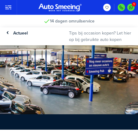
14 dagen omruilservice
Actueel
Tips bij occasion kopen? Let hier
op bij gebruikte auto kopen