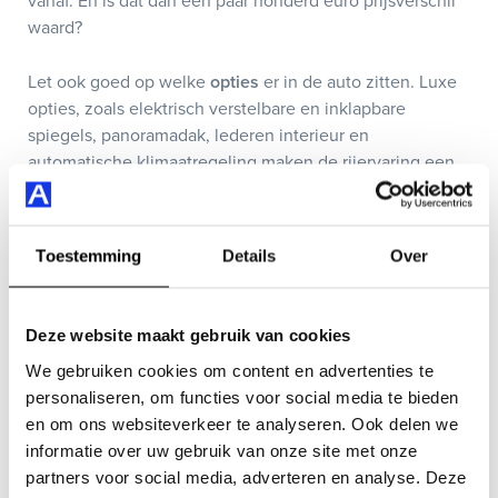
vanaf. En is dat dan een paar honderd euro prijsverschil
waard?
Let ook goed op welke
opties
er in de auto zitten. Luxe
opties, zoals elektrisch verstelbare en inklapbare
spiegels, panoramadak, lederen interieur en
automatische klimaatregeling maken de rijervaring een
stuk aangenamer. Intelligente verlichting en
elektronische veiligheidsopties bieden weer meer
zekerheid om ongevallen te vermijden en maken een
Toestemming
Details
Over
occasion met die opties weer op een andere manier tot
een verstandige keuze.
Deze website maakt gebruik van cookies
Tot slot koop je niet alleen de auto, je koopt ook een
We gebruiken cookies om content en advertenties te
stukje toekomst met de auto
. Kijk naast de prijs dus ook
personaliseren, om functies voor social media te bieden
goed welke
garanties en zekerheden
bij de aanschaf van
en om ons websiteverkeer te analyseren. Ook delen we
de occasion zijn inbegrepen. Bij Auto Smeeing bieden
informatie over uw gebruik van onze site met onze
we bijvoorbeeld de garantie dat je met een mankement
partners voor social media, adverteren en analyse. Deze
je auto bij een lokale garage mag brengen en wij betalen