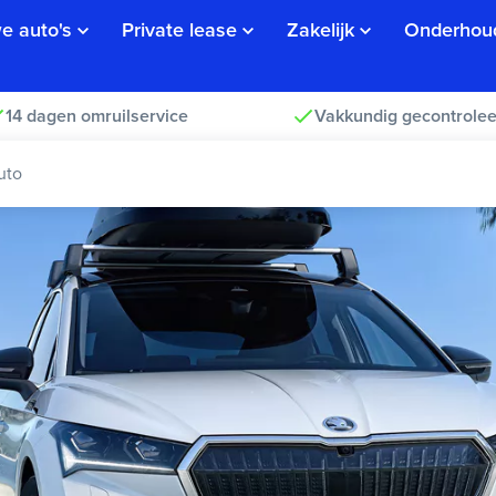
e auto's
Private lease
Zakelijk
Onderhou
14 dagen omruilservice
Vakkundig gecontrolee
uto