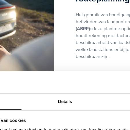
Het gebruik van handige ap
het vinden van laadpunten
(ABRP):
deze plant de opti
houdt rekening met factore
beschikbaarheid van laads
welke laadstations er bij j
beschikbaar zijn.
Details
e uit de
 van cookies
ent en advertenties te personaliseren, om functies voor social