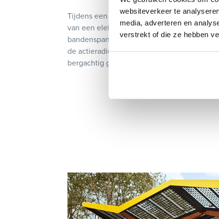
websiteverkeer te analyseren
Tijdens een lange rit kan rijstijl veel invloe
media, adverteren en analys
van een elektrische auto. Een constante snel
verstrekt of die ze hebben v
bandenspanning en slim gebruik van regen
de actieradius optimaal te benutten. Zeker ti
bergachtig gebied kan dit een groot verschi