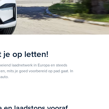
je op letten!
oeiend laadnetwerk in Europa en steeds
zen, mits je goed voorbereid op pad gaat. In
 auto.
te en laadstops vooraf