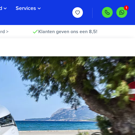
d
Services
rd >
Klanten geven ons een 8,5!