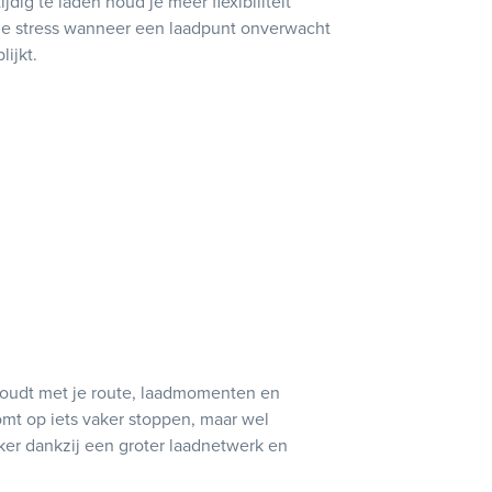
tijdig te laden houd je meer flexibiliteit
m je stress wanneer een laadpunt onverwacht
lijkt.
 houdt met je route, laadmomenten en
omt op iets vaker stoppen, maar wel
er dankzij een groter laadnetwerk en