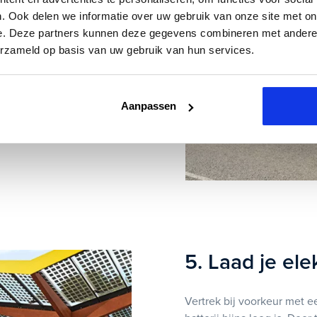
. Ook delen we informatie over uw gebruik van onze site met on
d hebben op het verbruik
e. Deze partners kunnen deze gegevens combineren met andere i
heid, juiste
erzameld op basis van uw gebruik van hun services.
eratief remmen helpen om
jdens vakantieritten of in
l maken.
Aanpassen
5. Laad je ele
Vertrek bij voorkeur met e