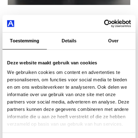
7. Lynk & Co 01
De lijst sluiten we af met de 01 van het Chinees-
Toestemming
Details
Over
Zweedse Lynk & Co. Uniek aan de 01 is dat deze auto
standaard compleet uitgerust is met premium features
zoals een panoramadak, camera, keyless entry en
Deze website maakt gebruik van cookies
adaptief cruise control. Rij tot 69 km op puur elektrisch
We gebruiken cookies om content en advertenties te
vermogen.
personaliseren, om functies voor social media te bieden
en om ons websiteverkeer te analyseren. Ook delen we
Bekijk onze voorraad
informatie over uw gebruik van onze site met onze
partners voor social media, adverteren en analyse. Deze
partners kunnen deze gegevens combineren met andere
informatie die u aan ze heeft verstrekt of die ze hebben
verzameld op basis van uw gebruik van hun services.