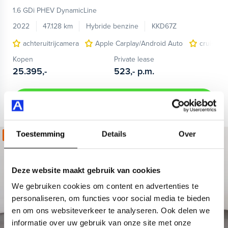
1.6 GDi PHEV DynamicLine
2022
47.128 km
Hybride benzine
KKD67Z
achteruitrijcamera
Apple Carplay/Android Auto
cruise c
Kopen
Private lease
25.395,-
523,-
p.m.
Bekijken
Toestemming
Details
Over
Kies jouw zomerdeal!
Deze website maakt gebruik van cookies
We gebruiken cookies om content en advertenties te
personaliseren, om functies voor social media te bieden
en om ons websiteverkeer te analyseren. Ook delen we
informatie over uw gebruik van onze site met onze