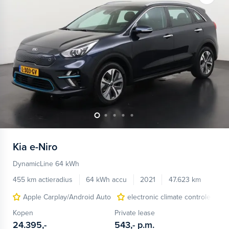
Kia
e-Niro
DynamicLine 64 kWh
455 km actieradius
64 kWh accu
2021
47.623 km
Apple Carplay/Android Auto
electronic climate controle
Kopen
Private lease
24.395,-
543,-
p.m.