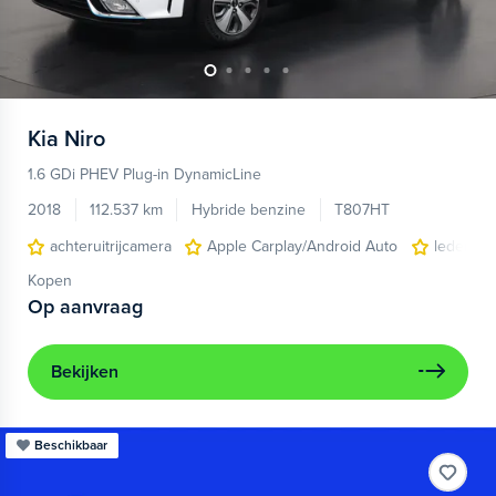
Kia
Niro
1.6 GDi PHEV Plug-in DynamicLine
2018
112.537 km
Hybride benzine
T807HT
achteruitrijcamera
Apple Carplay/Android Auto
lederen/
Kopen
Op aanvraag
Bekijken
Beschikbaar