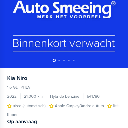
Kia
Niro
1.6 GDi PHEV
2022
21.000 km
Hybride benzine
541780
airco (automatisch)
Apple Carplay/Android Auto
lichtmet
Kopen
Op aanvraag