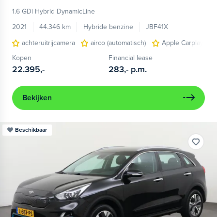
1.6 GDi Hybrid DynamicLine
2021
44.346 km
Hybride benzine
JBF41X
achteruitrijcamera
airco (automatisch)
Apple Carplay/And
Kopen
Financial lease
22.395,-
283,-
p.m.
Bekijken
Beschikbaar