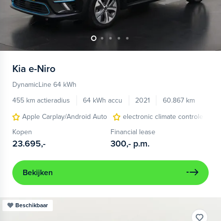
Kia
e-Niro
DynamicLine 64 kWh
455 km actieradius
64 kWh accu
2021
60.867 km
Apple Carplay/Android Auto
electronic climate controle
Kopen
Financial lease
23.695,-
300,-
p.m.
Bekijken
Beschikbaar