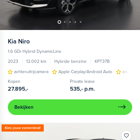
Kia
Niro
1.6 GDi Hybrid DynamicLine
2023
12.002 km
Hybride benzine
KPT37B
achteruitrijcamera
Apple Carplay/Android Auto
cruise c
Kopen
Private lease
27.895,-
535,-
p.m.
Bekijken
Kies jouw zomerdeal!