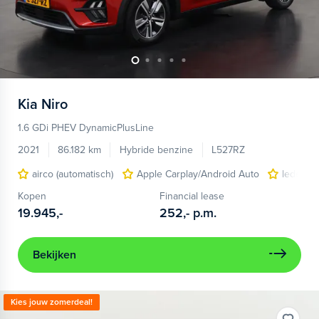
Kia
Niro
1.6 GDi PHEV DynamicPlusLine
2021
86.182 km
Hybride benzine
L527RZ
airco (automatisch)
Apple Carplay/Android Auto
lederen
Kopen
Financial lease
19.945,-
252,-
p.m.
Bekijken
Kies jouw zomerdeal!