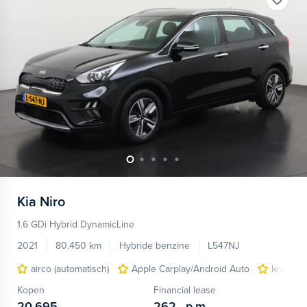
Kia
Niro
1.6 GDi Hybrid DynamicLine
2021
80.450 km
Hybride benzine
L547NJ
airco (automatisch)
Apple Carplay/Android Auto
lederen/
Kopen
Financial lease
20.695,-
262,-
p.m.