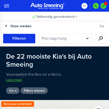
Vakkundig gecontroleerd >
Onze merken
Kia
Filteren
De
22
mooiste
Kia's
bij Auto
Smeeing
Voorraadlijst Kia Niro en e-Niro's.
Lees meer
Kia
Filters wissen
Kies jouw zomerdeal!