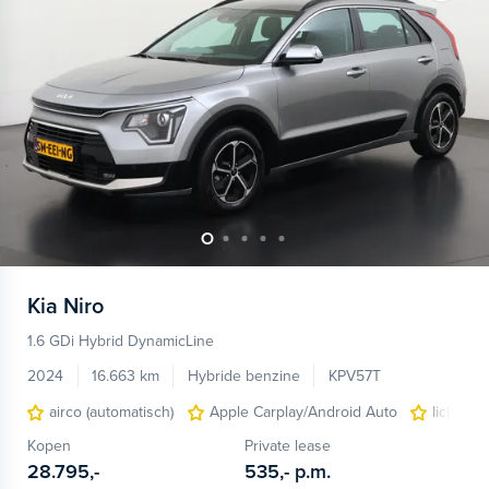
Kia
Niro
1.6 GDi Hybrid DynamicLine
2024
16.663 km
Hybride benzine
KPV57T
airco (automatisch)
Apple Carplay/Android Auto
lichtmet
Kopen
Private lease
28.795,-
535,-
p.m.