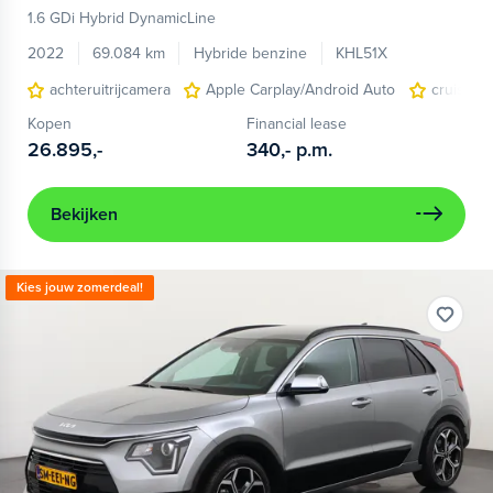
1.6 GDi Hybrid DynamicLine
2022
69.084 km
Hybride benzine
KHL51X
achteruitrijcamera
Apple Carplay/Android Auto
cruise c
Kopen
Financial lease
26.895,-
340,-
p.m.
Bekijken
Kies jouw zomerdeal!