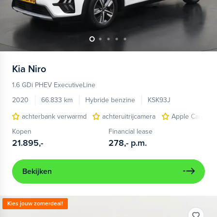
Kia
Niro
1.6 GDi PHEV ExecutiveLine
2020
66.833 km
Hybride benzine
KSK93J
achterbank verwarmd
achteruitrijcamera
Apple Carplay/
Kopen
Financial lease
21.895,-
278,-
p.m.
Bekijken
Kies jouw zomerdeal!