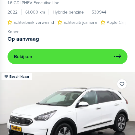
1.6 GDi PHEV ExecutiveLine
2022
61.000 km
Hybride benzine
530944
achterbank verwarmd
achteruitrijcamera
Apple Carplay/
Kopen
Op aanvraag
Bekijken
Beschikbaar