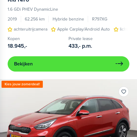
1.6 GDi PHEV DynamicLine
2019
62.256 km
Hybride benzine
R797XG
achteruitrijcamera
Apple Carplay/Android Auto
lichtmeta
Kopen
Private lease
18.945,-
433,-
p.m.
Bekijken
Kies jouw zomerdeal!