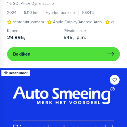
1.6 GDi PHEV DynamicLine
2024
6.110 km
Hybride benzine
KSK41L
achteruitrijcamera
Apple Carplay/Android Auto
cruise c
Kopen
Private lease
29.895,-
545,-
p.m.
Bekijken
Beschikbaar