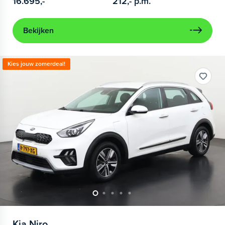
16.695,-
212,-
p.m.
Bekijken
Kies jouw zomerdeal!
Kia
Niro