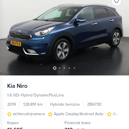
Kia
Niro
1.6 GDi Hybrid DynamicPlusLine
2019
128.891 km
Hybride benzine
ZB673D
achteruitrijcamera
Apple Carplay/Android Auto
Autonom
Kopen
Financial lease