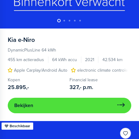
Kia
e-Niro
DynamicPlusLine 64 kWh
455 km actieradius
64 kWh accu
2021
42.534 km
Apple Carplay/Android Auto
electronic climate controle
Kopen
Financial lease
25.895,-
327,-
p.m.
Bekijken
Beschikbaar