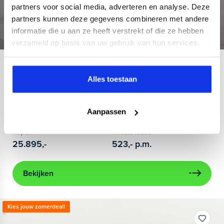
partners voor social media, adverteren en analyse. Deze
partners kunnen deze gegevens combineren met andere
informatie die u aan ze heeft verstrekt of die ze hebben
verzameld op basis van uw gebruik van hun services.
Kia
Niro
Alles toestaan
1.6 GDi Hybrid DynamicLine
2022
30.069 km
Hybride benzine
KND72S
Aanpassen
achteruitrijcamera
Apple Carplay/Android Auto
cruise c
Kopen
Private lease
25.895,-
523,-
p.m.
Bekijken
Kies jouw zomerdeal!