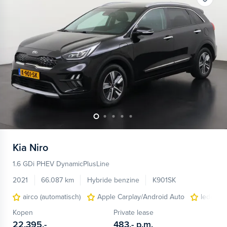
Kia
Niro
1.6 GDi PHEV DynamicPlusLine
2021
66.087 km
Hybride benzine
K901SK
airco (automatisch)
Apple Carplay/Android Auto
lederen/
Kopen
Private lease
22.395,-
483,-
p.m.