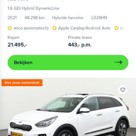
1.6 GDi Hybrid DynamicLine
2021
48.298 km
Hybride benzine
L029HN
airco (automatisch)
Apple Carplay/Android Auto
lederen/
Kopen
Private lease
21.495,-
443,-
p.m.
Bekijken
Kies jouw zomerdeal!