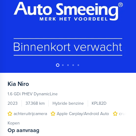
Kia
Niro
1.6 GDi PHEV DynamicLine
2023
37.368 km
Hybride benzine
KPL82D
achteruitrijcamera
Apple Carplay/Android Auto
cruise c
Kopen
Op aanvraag