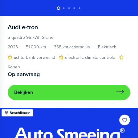
Audi
e-tron
S quattro 95 kWh S-Line
2023
51.000 km
368 km actieradius
Elektrisch
achterbank verwarmd
electronic climate controle
elektr
Kopen
Op aanvraag
Bekijken
Beschikbaar