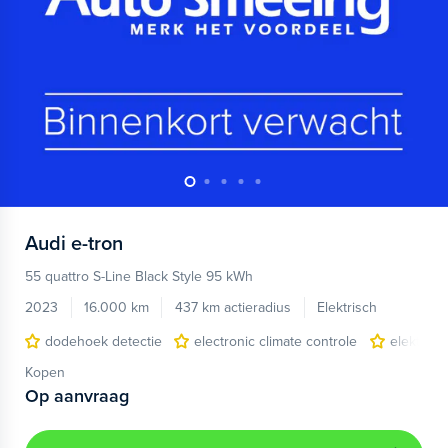
Audi
e-tron
55 quattro S-Line Black Style 95 kWh
2023
16.000 km
437 km actieradius
Elektrisch
dodehoek detectie
electronic climate controle
elektris
Kopen
Op aanvraag