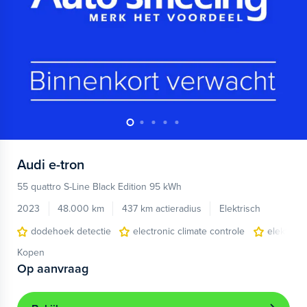
Audi
e-tron
55 quattro S-Line Black Edition 95 kWh
2023
48.000 km
437 km actieradius
Elektrisch
dodehoek detectie
electronic climate controle
elektris
Kopen
Op aanvraag