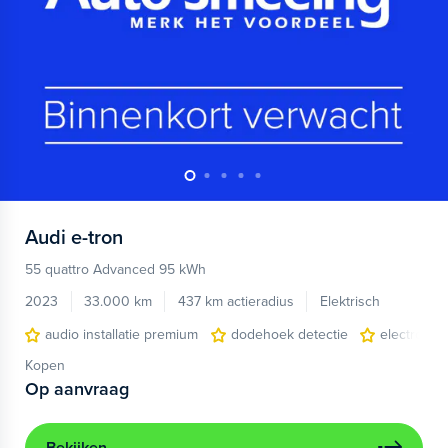
Audi
e-tron
55 quattro Advanced 95 kWh
2023
33.000 km
437 km actieradius
Elektrisch
audio installatie premium
dodehoek detectie
electronic 
Kopen
Op aanvraag