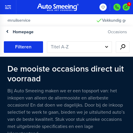
2 jaar garantie >
Homepage
Occasions
Filteren
De mooiste occasions direct uit
voorraad
Bij Auto Smeeing maken we er een topsport van: het
inkopen van alleen de allermooiste en allerbeste
occasions! En dat doen we dagelijks. Door bij de inkoop
selectief te werk te gaan, bieden we je uitsluitend auto’s
van de beste kwaliteit. Stuk voor stuk unieke occasions
met uitgebreide specificaties en een lage