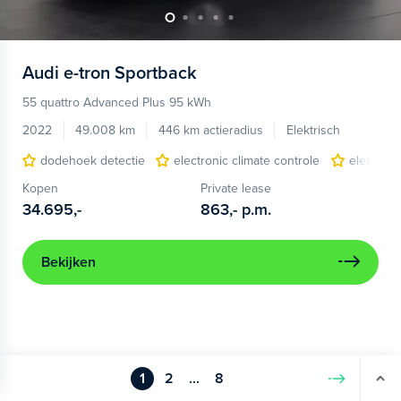
Audi
e-tron Sportback
55 quattro Advanced Plus 95 kWh
2022
49.008 km
446 km actieradius
Elektrisch
dodehoek detectie
electronic climate controle
elektris
Kopen
Private lease
34.695,-
863,-
p.m.
Bekijken
1
2
...
8
Volgende