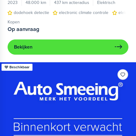
2023
48.000 km
437 km actieradius
Elektrisch
dodehoek detectie
electronic climate controle
elektris
Kopen
Op aanvraag
Bekijken
Beschikbaar