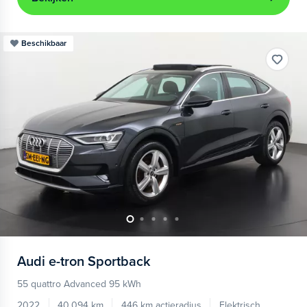
Beschikbaar
Audi
e-tron Sportback
55 quattro Advanced 95 kWh
2022
40.094 km
446 km actieradius
Elektrisch