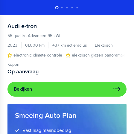
Audi
e-tron
55 quattro Advanced 95 kWh
2023
61.000 km
437 km actieradius
Elektrisch
electronic climate controle
elektrisch glazen panorama-dak
Kopen
Op aanvraag
Bekijken
Smeeing Auto Plan
Vast laag maandbedrag