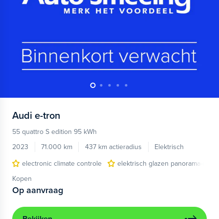
Audi
e-tron
55 quattro S edition 95 kWh
2023
71.000 km
437 km actieradius
Elektrisch
electronic climate controle
elektrisch glazen panorama-dak
Kopen
Op aanvraag
Bekijken