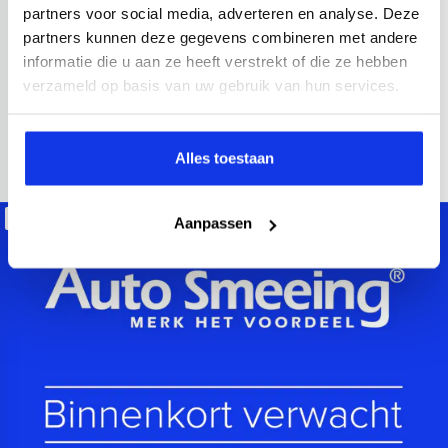
2023
65.000 km
437 km actieradius
Elektrisch
partners voor social media, adverteren en analyse. Deze
partners kunnen deze gegevens combineren met andere
electronic climate controle
elektrisch glazen panorama-dak
informatie die u aan ze heeft verstrekt of die ze hebben
Kopen
verzameld op basis van uw gebruik van hun services.
Op aanvraag
Bekijken
Alles toestaan
Beschikbaar
Aanpassen