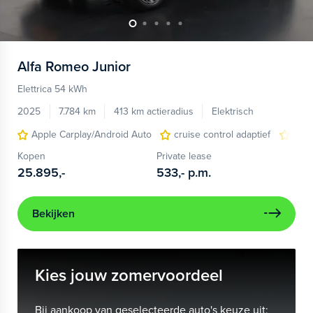
Alfa Romeo
Junior
Elettrica 54 kWh
2025
7.784 km
413 km actieradius
Elektrisch
Apple Carplay/Android Auto
cruise control adaptief
LED
Kopen
Private lease
25.895,-
533,-
p.m.
Bekijken
Kies jouw zomervoordeel
Bij aankoop van geselecteerde auto's keuze uit: