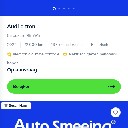
Audi
e-tron
55 quattro 95 kWh
2022
72.000 km
437 km actieradius
Elektrisch
electronic climate controle
elektrisch glazen panorama-dak
Kopen
Op aanvraag
Bekijken
Beschikbaar