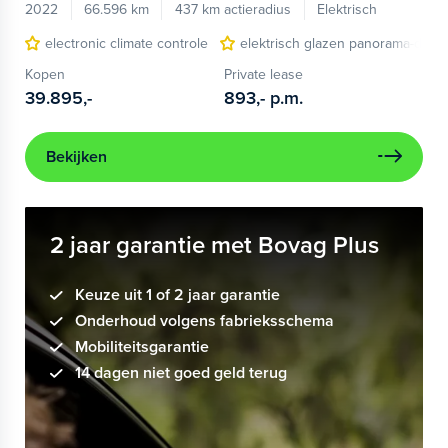
2022
66.596 km
437 km actieradius
Elektrisch
electronic climate controle
elektrisch glazen panorama-dak
Kopen
Private lease
39.895,-
893,-
p.m.
Bekijken
2 jaar garantie met Bovag Plus
Keuze uit 1 of 2 jaar garantie
Onderhoud volgens fabrieksschema
Mobiliteitsgarantie
14 dagen niet goed geld terug