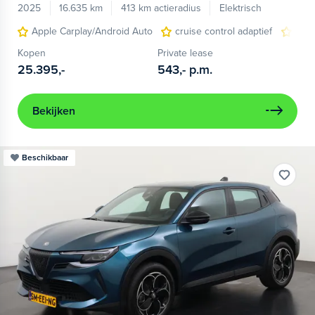
2025
16.635 km
413 km actieradius
Elektrisch
Apple Carplay/Android Auto
cruise control adaptief
LED
Kopen
Private lease
25.395,-
543,-
p.m.
Bekijken
Beschikbaar