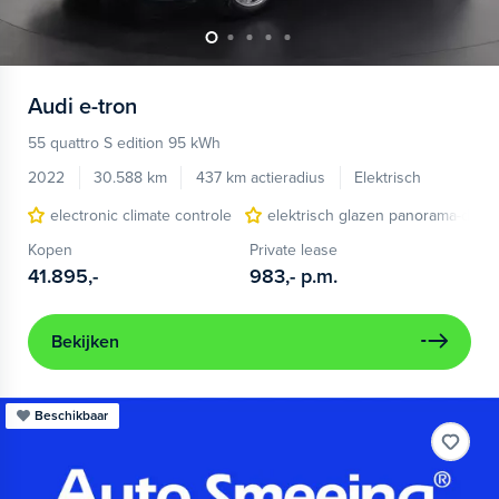
Audi
e-tron
55 quattro S edition 95 kWh
2022
30.588 km
437 km actieradius
Elektrisch
electronic climate controle
elektrisch glazen panorama-dak
Kopen
Private lease
41.895,-
983,-
p.m.
Bekijken
Beschikbaar