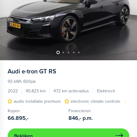
Audi
e-tron GT RS
93 kWh 600pk
2022
45.823 km
472 km actieradius
Elektrisch
audio installatie premium
electronic climate controle
ele
Kopen
Financieren
66.895,-
846,-
p.m.
Bekijken