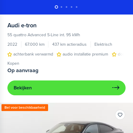
Audi
e-tron
55 quattro Advanced S-Line int. 95 kWh
2022
67.000 km
437 km actieradius
Elektrisch
achterbank verwarmd
audio installatie premium
dodehoe
Kopen
Op aanvraag
Bekijken
Bel voor beschikbaarheid