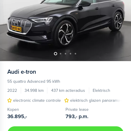
Audi
e-tron
55 quattro Advanced 95 kWh
2022
34.998 km
437 km actieradius
Elektrisch
electronic climate controle
elektrisch glazen panorama-dak
Kopen
Private lease
36.895,-
793,-
p.m.