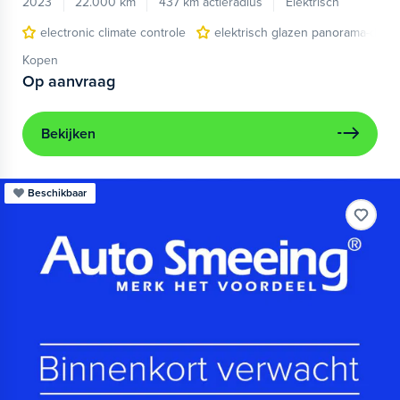
2023
22.000 km
437 km actieradius
Elektrisch
electronic climate controle
elektrisch glazen panorama-dak
Kopen
Op aanvraag
Bekijken
Beschikbaar