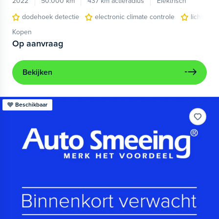
2022
50.000 km
437 km actieradius
Elektrisch
dodehoek detectie
electronic climate controle
lichtmeta
Kopen
Op aanvraag
Bekijken
Beschikbaar