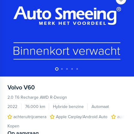
Volvo
V60
2.0 T6 Recharge AWD R-Design
2022
76.000 km
Hybride benzine
Automaat
achteruitrijcamera
Apple Carplay/Android Auto
audio ins
Kopen
Op aanvraag