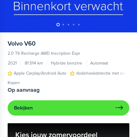
Volvo
V60
2.0 T6 Recharge AWD Inscription Expr
2021
81.514 km
Hybride benzine
Automaat
Apple Carplay/Android Auto
dodehoekdetectie met correcti
Kopen
Op aanvraag
Bekijken
Kies jouw zomervoordeel