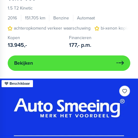
1.5 T2 Kinetic
2016
151.705 km
Benzine
Automaat
achteropkomend verkeer waarschuwing
bi-xenon koplampen
Kopen
Financieren
13.945,-
177,-
p.m.
Bekijken
Beschikbaar