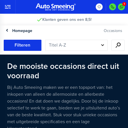
Klanten geven ons een 8,5!
Homepage
Occasions
Filteren
De mooiste occasions direct uit
voorraad
Bij Auto Smeeing maken we er een topsport van: het
inkopen van alleen de allermooiste en allerbeste
occasions! En dat doen we dagelijks. Door bij de inkoop
selectief te werk te gaan, bieden we je uitsluitend auto’s
van de beste kwaliteit. Stuk voor stuk unieke occasions
met uitgebreide specificaties en een lage