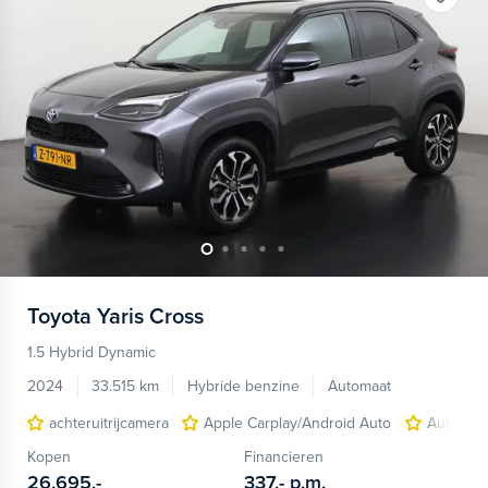
Toyota
Yaris Cross
1.5 Hybrid Dynamic
2024
33.515 km
Hybride benzine
Automaat
achteruitrijcamera
Apple Carplay/Android Auto
Autonom
Kopen
Financieren
26.695,-
337,-
p.m.