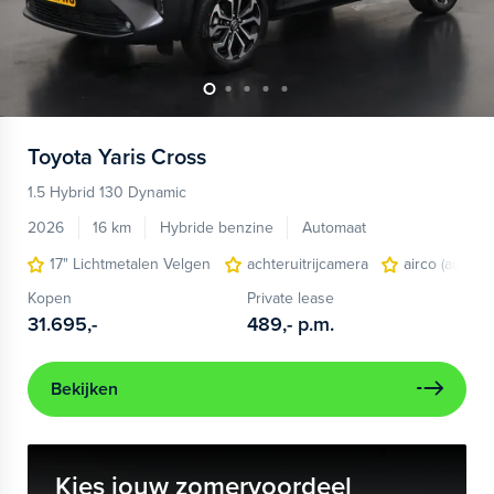
Toyota
Yaris Cross
1.5 Hybrid 130 Dynamic
2026
16 km
Hybride benzine
Automaat
17" Lichtmetalen Velgen
achteruitrijcamera
airco (automa
Kopen
Private lease
31.695,-
489,-
p.m.
Bekijken
Kies jouw zomervoordeel