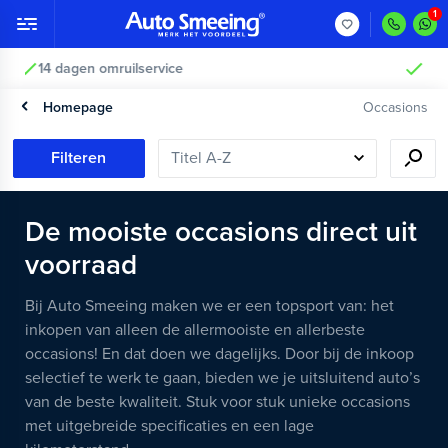
Vakkundig gecontroleerd >
Homepage
Occasions
Filteren
De mooiste occasions direct uit
voorraad
Bij Auto Smeeing maken we er een topsport van: het
inkopen van alleen de allermooiste en allerbeste
occasions! En dat doen we dagelijks. Door bij de inkoop
selectief te werk te gaan, bieden we je uitsluitend auto’s
van de beste kwaliteit. Stuk voor stuk unieke occasions
met uitgebreide specificaties en een lage