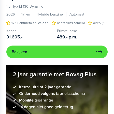
1.5 Hybrid 130 Dynamic
2026
17 km
Hybride benzine
Automaat
17" Lichtmetalen Velgen
achteruitrijcamera
airco (automa
Kopen
Private lease
31.695,-
489,-
p.m.
Bekijken
2 jaar garantie met Bovag Plus
Keuze uit 1 of 2 jaar garantie
Onderhoud volgens fabrieksschema
Mobiliteitsgarantie
14 dagen niet goed geld terug