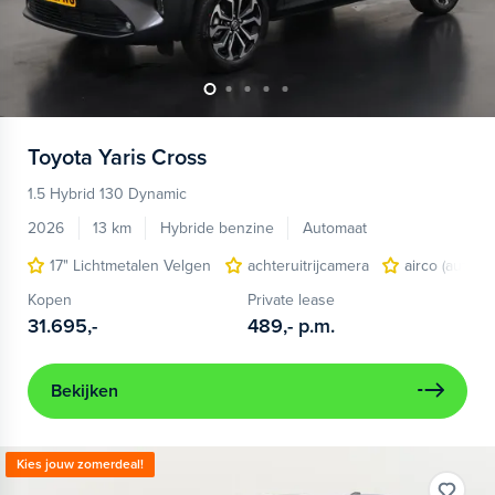
Toyota
Yaris Cross
1.5 Hybrid 130 Dynamic
2026
13 km
Hybride benzine
Automaat
17" Lichtmetalen Velgen
achteruitrijcamera
airco (automa
Kopen
Private lease
31.695,-
489,-
p.m.
Bekijken
Kies jouw zomerdeal!