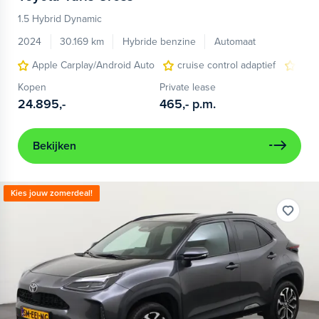
1.5 Hybrid Dynamic
2024
30.169 km
Hybride benzine
Automaat
Apple Carplay/Android Auto
cruise control adaptief
keyl
Kopen
Private lease
24.895,-
465,-
p.m.
Bekijken
Kies jouw zomerdeal!