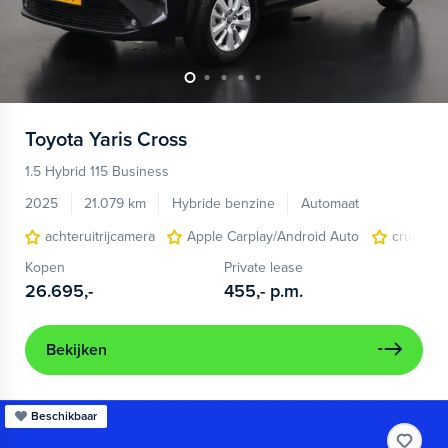
Toyota
Yaris Cross
1.5 Hybrid 115 Business
2025
21.079 km
Hybride benzine
Automaat
achteruitrijcamera
Apple Carplay/Android Auto
cruise co
Kopen
Private lease
26.695,-
455,-
p.m.
Bekijken
Beschikbaar