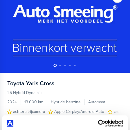
Toyota
Yaris Cross
1.5 Hybrid Dynamic
2024
13.000 km
Hybride benzine
Automaat
achteruitrijcamera
Apple Carplay/Android Auto
cruise co
Kopen
Op aanvraag