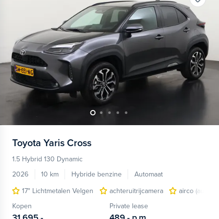
Toyota
Yaris Cross
1.5 Hybrid 130 Dynamic
2026
10 km
Hybride benzine
Automaat
17" Lichtmetalen Velgen
achteruitrijcamera
airco (automa
Kopen
Private lease
31.695,-
489,-
p.m.