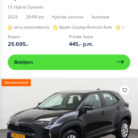
1.5 Hybrid Dynamic
2023
29.119 km
Hybride benzine
Automaat
airco (automatisch)
Apple Carplay/Android Auto
lichtmet
Kopen
Private lease
25.695,-
445,-
p.m.
Bekijken
Gereserveerd