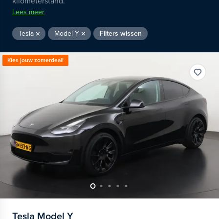
kilometerstand.
Lees meer
Tesla
Model Y
Filters wissen
Kies jouw zomerdeal!
Tesla
Model Y