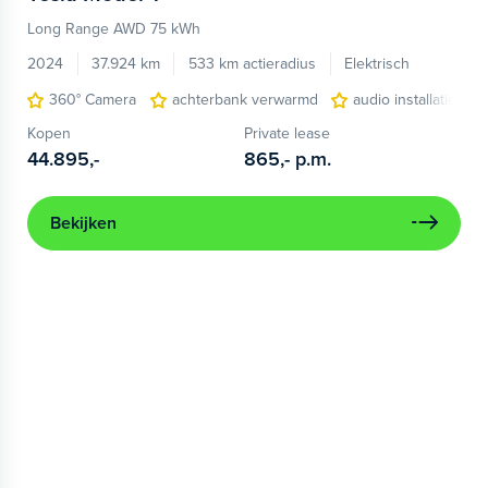
Long Range AWD 75 kWh
2024
37.924 km
533 km actieradius
Elektrisch
360° Camera
achterbank verwarmd
audio installatie pr
Kopen
Private lease
44.895,-
865,-
p.m.
Bekijken