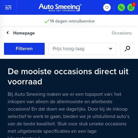
14 dagen omruilservice
Homepage
Occasions
Filteren
De mooiste occasions direct uit
voorraad
Bij Auto Smeeing maken we er een topsport van: het
inkopen van alleen de allermooiste en allerbeste
occasions! En dat doen we dagelijks. Door bij de inkoop
selectief te werk te gaan, bieden we je uitsluitend auto’s
van de beste kwaliteit. Stuk voor stuk unieke occasions
met uitgebreide specificaties en een lage