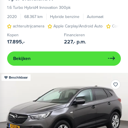
1.6 Turbo Hybrid4 Innovation 300pk
2020
68.367 km
Hybride benzine
Automaat
achteruitrijcamera
Apple Carplay/Android Auto
Comfort-
Kopen
Financieren
17.895,-
227,-
p.m.
Bekijken
Beschikbaar