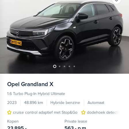
Opel
Grandland X
1.6 Turbo Plug-In Hybrid Ultimate
2023
48.896 km
Hybride benzine
Automaat
cruise control adaptief met Stop&Go
dodehoek detectie
Kopen
Private lease
23.895,-
563,-
p.m.