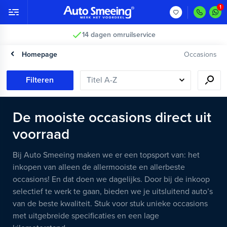
Vakkundig gecontroleerd >
Homepage
Occasions
Filteren
De mooiste occasions direct uit
voorraad
Bij Auto Smeeing maken we er een topsport van: het
inkopen van alleen de allermooiste en allerbeste
occasions! En dat doen we dagelijks. Door bij de inkoop
selectief te werk te gaan, bieden we je uitsluitend auto’s
van de beste kwaliteit. Stuk voor stuk unieke occasions
met uitgebreide specificaties en een lage