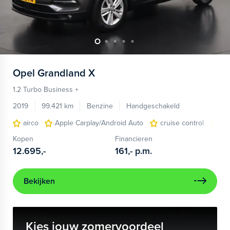
Opel
Grandland X
1.2 Turbo Business +
2019
99.421 km
Benzine
Handgeschakeld
airco
Apple Carplay/Android Auto
cruise control
lic
Kopen
Financieren
12.695,-
161,-
p.m.
Bekijken
Kies jouw zomervoordeel