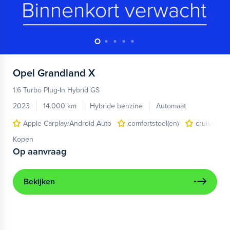
Opel
Grandland X
1.6 Turbo Plug-In Hybrid GS
2023
14.000 km
Hybride benzine
Automaat
Apple Carplay/Android Auto
comfortstoel(en)
cruise con
Kopen
Op aanvraag
Bekijken