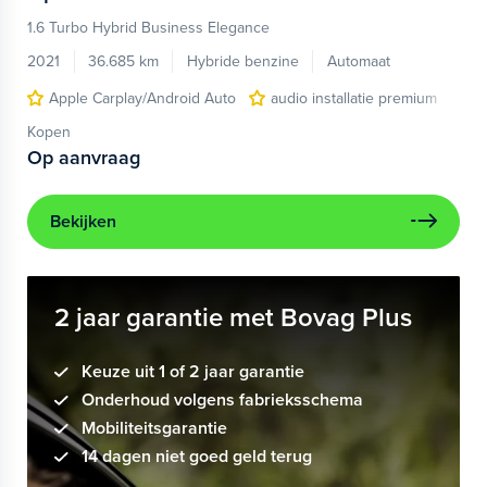
1.6 Turbo Hybrid Business Elegance
2021
36.685 km
Hybride benzine
Automaat
Apple Carplay/Android Auto
audio installatie premium
el
Kopen
Op aanvraag
Bekijken
2 jaar garantie met Bovag Plus
Keuze uit 1 of 2 jaar garantie
Onderhoud volgens fabrieksschema
Mobiliteitsgarantie
14 dagen niet goed geld terug