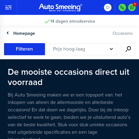
14 dagen omruilservice
Homepage
Occasions
Filteren
De mooiste occasions direct uit
voorraad
Bij Auto Smeeing maken we er een topsport van: het
inkopen van alleen de allermooiste en allerbeste
occasions! En dat doen we dagelijks. Door bij de inkoop
selectief te werk te gaan, bieden we je uitsluitend auto’s
van de beste kwaliteit. Stuk voor stuk unieke occasions
met uitgebreide specificaties en een lage