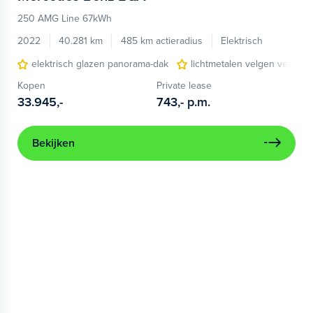
250 AMG Line 67kWh
2022
40.281 km
485 km actieradius
Elektrisch
elektrisch glazen panorama-dak
lichtmetalen velgen veel-sp
Kopen
Private lease
33.945,-
743,-
p.m.
Bekijken