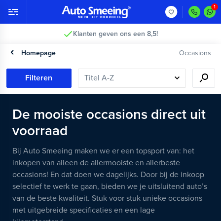
Klanten geven ons een 8,5!
Homepage
Occasions
Filteren
De mooiste occasions direct uit
voorraad
Bij Auto Smeeing maken we er een topsport van: het
inkopen van alleen de allermooiste en allerbeste
occasions! En dat doen we dagelijks. Door bij de inkoop
selectief te werk te gaan, bieden we je uitsluitend auto’s
van de beste kwaliteit. Stuk voor stuk unieke occasions
met uitgebreide specificaties en een lage