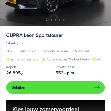
CUPRA
Leon Sportstourer
1.4 e-Hybrid
2023
44.190 km
Hybride benzine
Automaat
achteruitrijcamera
Apple Carplay/Android Auto
electroni
Kopen
Private lease
26.895,-
553,-
p.m.
Bekijken
Kies jouw zomervoordeel