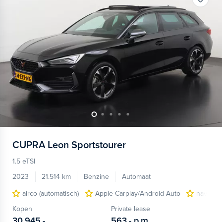
CUPRA
Leon Sportstourer
1.5 eTSI
2023
21.514 km
Benzine
Automaat
airco (automatisch)
Apple Carplay/Android Auto
navigati
Kopen
Private lease
30.945,-
563,-
p.m.