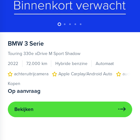
BMW
3 Serie
Touring 330e xDrive M Sport Shadow
2022
72.000 km
Hybride benzine
Automaat
achteruitrijcamera
Apple Carplay/Android Auto
audio inst
Kopen
Op aanvraag
Bekijken