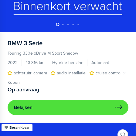
BMW
3 Serie
Touring 330e xDrive M Sport Shadow
2022
43.316 km
Hybride benzine
Automaat
achteruitrijcamera
audio installatie
cruise control adapt
Kopen
Op aanvraag
Bekijken
Beschikbaar