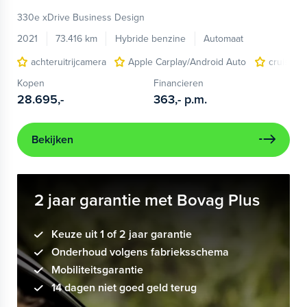
330e xDrive Business Design
2021
73.416 km
Hybride benzine
Automaat
achteruitrijcamera
Apple Carplay/Android Auto
cruise c
Kopen
Financieren
28.695,-
363,-
p.m.
Bekijken
2 jaar garantie met Bovag Plus
Keuze uit 1 of 2 jaar garantie
Onderhoud volgens fabrieksschema
Mobiliteitsgarantie
14 dagen niet goed geld terug