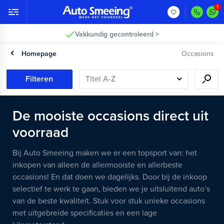
Klanten geven ons een 8,5!
Homepage
Occasions
Filteren
De mooiste occasions direct uit
voorraad
Bij Auto Smeeing maken we er een topsport van: het
inkopen van alleen de allermooiste en allerbeste
occasions! En dat doen we dagelijks. Door bij de inkoop
selectief te werk te gaan, bieden we je uitsluitend auto’s
van de beste kwaliteit. Stuk voor stuk unieke occasions
met uitgebreide specificaties en een lage