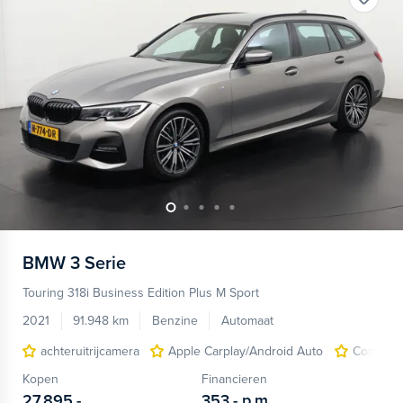
BMW
3 Serie
Touring 318i Business Edition Plus M Sport
2021
91.948 km
Benzine
Automaat
achteruitrijcamera
Apple Carplay/Android Auto
Comfort 
Kopen
Financieren
27.895,-
353,-
p.m.