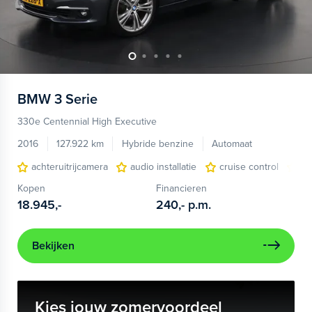
BMW
3 Serie
330e Centennial High Executive
2016
127.922 km
Hybride benzine
Automaat
achteruitrijcamera
audio installatie
cruise control
el
Kopen
Financieren
18.945,-
240,-
p.m.
Bekijken
Kies jouw zomervoordeel