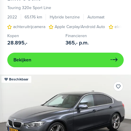
Touring 320e Sport Line
2022
65.176 km
Hybride benzine
Automaat
achteruitrijcamera
Apple Carplay/Android Auto
elektrisc
Kopen
Financieren
28.895,-
365,-
p.m.
Bekijken
Beschikbaar