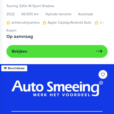
Touring 320e M Sport Shadow
2022
66.000 km
Hybride benzine
Automaat
achteruitrijcamera
Apple Carplay/Android Auto
dodehoek
Kopen
Op aanvraag
Bekijken
Beschikbaar