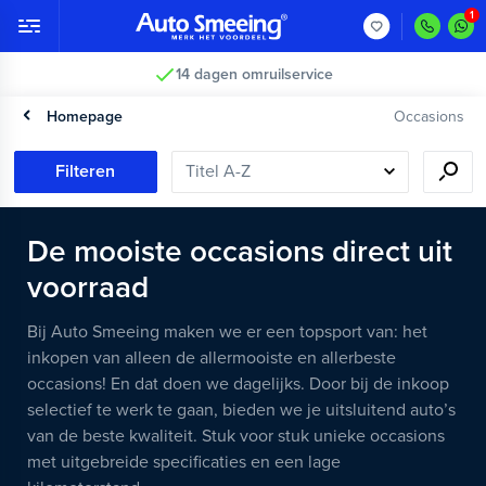
14 dagen omruilservice
Homepage
Occasions
Filteren
De mooiste occasions direct uit
voorraad
Bij Auto Smeeing maken we er een topsport van: het
inkopen van alleen de allermooiste en allerbeste
occasions! En dat doen we dagelijks. Door bij de inkoop
selectief te werk te gaan, bieden we je uitsluitend auto’s
van de beste kwaliteit. Stuk voor stuk unieke occasions
met uitgebreide specificaties en een lage