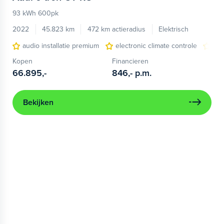
93 kWh 600pk
2022
45.823 km
472 km actieradius
Elektrisch
audio installatie premium
electronic climate controle
ele
Kopen
Financieren
66.895,-
846,-
p.m.
Bekijken