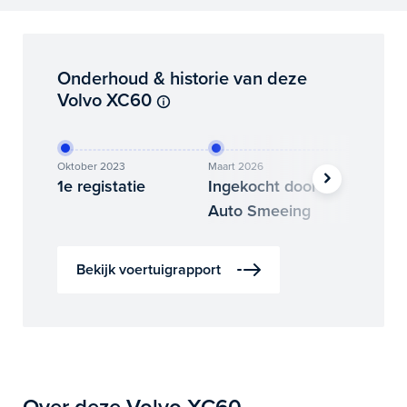
Onderhoud & historie van deze
Volvo XC60
Oktober 2023
Maart 2026
Juni 202
1e registatie
Ingekocht door
Binne
Auto Smeeing
Auto 
Bekijk voertuigrapport