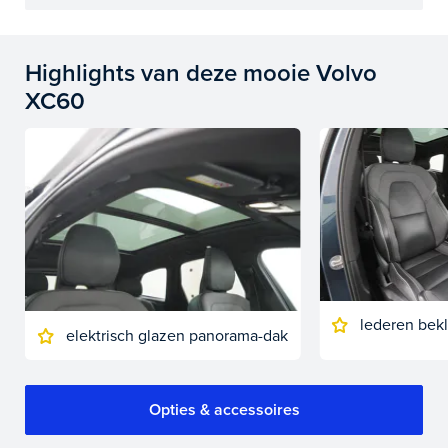
Highlights van deze mooie Volvo
XC60
lederen bek
elektrisch glazen panorama-dak
Opties & accessoires