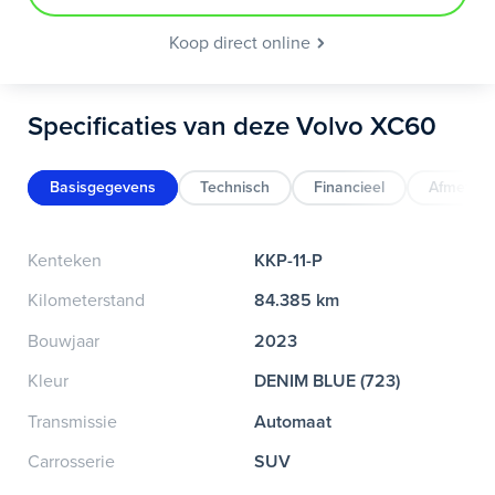
Koop direct online
Specificaties van deze Volvo XC60
Basisgegevens
Technisch
Financieel
Afmeting
Kenteken
KKP-11-P
Kilometerstand
84.385 km
Bouwjaar
2023
Kleur
DENIM BLUE (723)
Transmissie
Automaat
Carrosserie
SUV