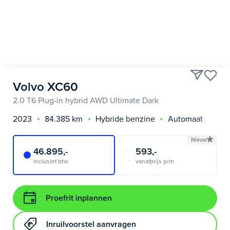
Volvo XC60
2.0 T6 Plug-in hybrid AWD Ultimate Dark
2023
84.385 km
Hybride benzine
Automaat
Nieuw
46.895,-
593,-
inclusief btw
vanafprijs p/m
Proefrit inplannen
Inruilvoorstel aanvragen