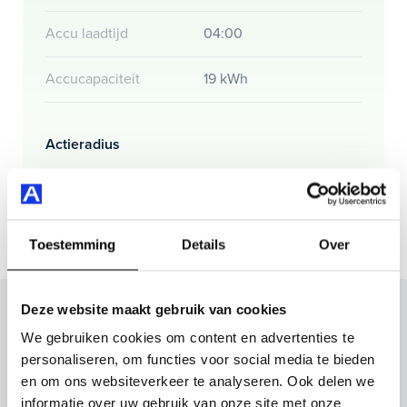
Accu laadtijd
04:00
Accucapaciteit
19 kWh
Actieradius
Actieradius (WLTP)
78 km
Toestemming
Details
Over
Inruilvoorstel op deze auto?
Deze website maakt gebruik van cookies
We gebruiken cookies om content en advertenties te
Vul hier je gegevens in en vergeet niet foto's van je
personaliseren, om functies voor social media te bieden
inruilauto mee te sturen.
en om ons websiteverkeer te analyseren. Ook delen we
informatie over uw gebruik van onze site met onze