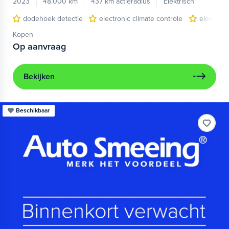
2023
48.000 km
437 km actieradius
Elektrisch
dodehoek detectie
electronic climate controle
elektris
Kopen
Op aanvraag
Bekijken
Beschikbaar