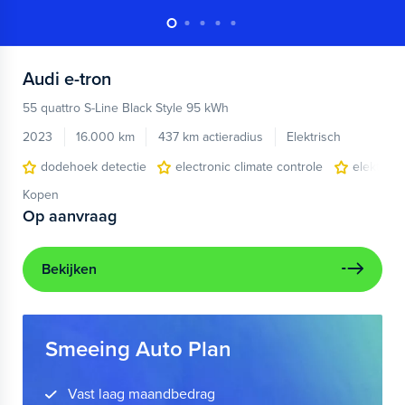
Audi
e-tron
55 quattro S-Line Black Style 95 kWh
2023
16.000 km
437 km actieradius
Elektrisch
dodehoek detectie
electronic climate controle
elektris
Kopen
Op aanvraag
Bekijken
Smeeing Auto Plan
Vast laag maandbedrag