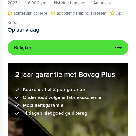
2023
46.000 km
Hybride benzine
Automaat
achteruitrijcamera
adaptief demping systeem
Apple Car
Kopen
Op aanvraag
Bekijken
2 jaar garantie met Bovag Plus
Keuze uit 1 of 2 jaar garantie
Onderhoud volgens fabrieksschema
Mobiliteitsgarantie
14 dagen niet goed geld terug