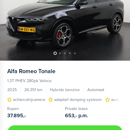
Alfa Romeo
Tonale
1.3T PHEV 280pk Veloce
2025
26.351 km
Hybride benzine
Automaat
achteruitrijcamera
adaptief demping systeem
audio inst
Kopen
Private lease
37.895,-
653,-
p.m.