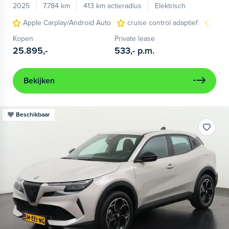
2025
7.784 km
413 km actieradius
Elektrisch
Apple Carplay/Android Auto
cruise control adaptief
LED
Kopen
Private lease
25.895,-
533,-
p.m.
Bekijken
Beschikbaar