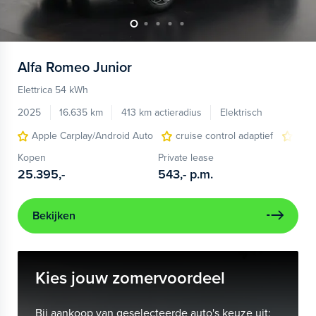
Alfa Romeo
Junior
Elettrica 54 kWh
2025
16.635 km
413 km actieradius
Elektrisch
Apple Carplay/Android Auto
cruise control adaptief
LED
Kopen
Private lease
25.395,-
543,-
p.m.
Bekijken
Kies jouw zomervoordeel
Bij aankoop van geselecteerde auto's keuze uit: