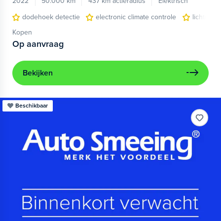
2022
50.000 km
437 km actieradius
Elektrisch
dodehoek detectie
electronic climate controle
lichtmeta
Kopen
Op aanvraag
Bekijken
Beschikbaar