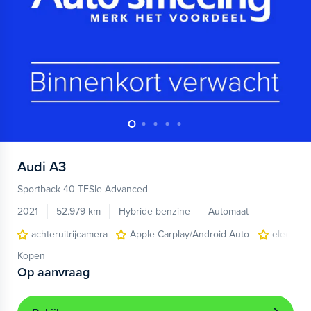
Audi
A3
Sportback 40 TFSIe Advanced
2021
52.979 km
Hybride benzine
Automaat
achteruitrijcamera
Apple Carplay/Android Auto
electroni
Kopen
Op aanvraag