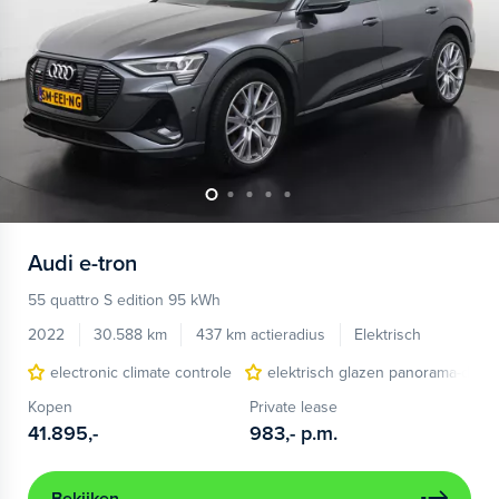
Audi
e-tron
55 quattro S edition 95 kWh
2022
30.588 km
437 km actieradius
Elektrisch
electronic climate controle
elektrisch glazen panorama-dak
Kopen
Private lease
41.895,-
983,-
p.m.
Bekijken