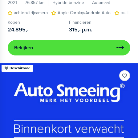
2021
76.857 km
Hybride benzine
Automaat
achteruitrijcamera
Apple Carplay/Android Auto
audio ins
Kopen
Financieren
24.895,-
315,-
p.m.
Bekijken
Beschikbaar