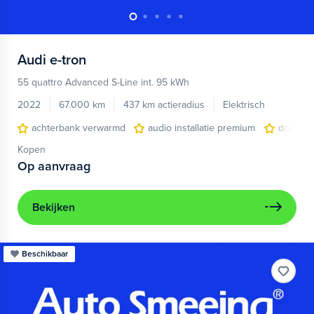
Audi
e-tron
55 quattro Advanced S-Line int. 95 kWh
2022
67.000 km
437 km actieradius
Elektrisch
achterbank verwarmd
audio installatie premium
dodehoe
Kopen
Op aanvraag
Bekijken
Beschikbaar