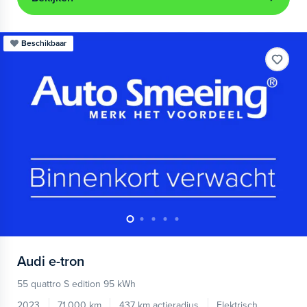
Beschikbaar
Audi
e-tron
55 quattro S edition 95 kWh
2023
71.000 km
437 km actieradius
Elektrisch