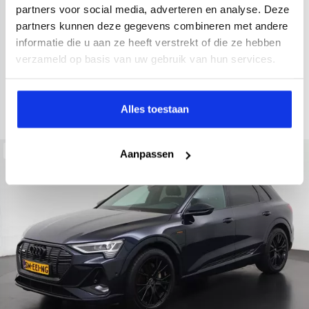
2022
34.998 km
437 km actieradius
Elektrisch
partners voor social media, adverteren en analyse. Deze
partners kunnen deze gegevens combineren met andere
electronic climate controle
elektrisch glazen panorama-dak
informatie die u aan ze heeft verstrekt of die ze hebben
Kopen
Private lease
verzameld op basis van uw gebruik van hun services.
36.895,-
793,-
p.m.
Bekijken
Alles toestaan
Beschikbaar
Aanpassen