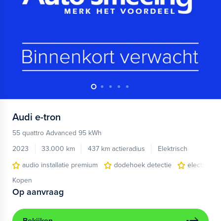
Audi
e-tron
55 quattro Advanced 95 kWh
2023
33.000 km
437 km actieradius
Elektrisch
audio installatie premium
dodehoek detectie
electronic 
Kopen
Op aanvraag