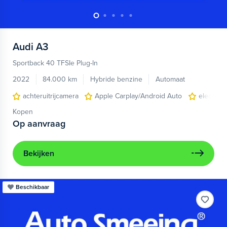
Audi
A3
Sportback 40 TFSIe Plug-In
2022
84.000 km
Hybride benzine
Automaat
achteruitrijcamera
Apple Carplay/Android Auto
electroni
Kopen
Op aanvraag
Bekijken
Beschikbaar