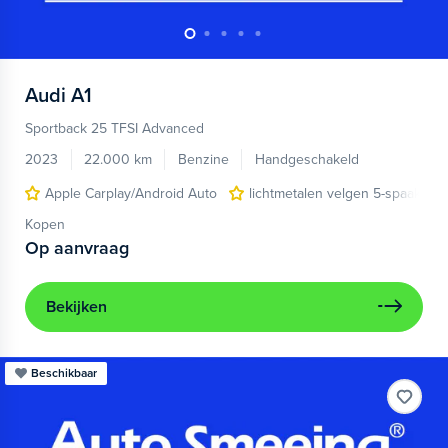
Audi
A1
Sportback 25 TFSI Advanced
2023
22.000 km
Benzine
Handgeschakeld
Apple Carplay/Android Auto
lichtmetalen velgen 5-spaaks 17
Kopen
Op aanvraag
Bekijken
Beschikbaar