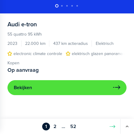
Audi
e-tron
55 quattro 95 kWh
2023
22.000 km
437 km actieradius
Elektrisch
electronic climate controle
elektrisch glazen panorama-dak
Kopen
Op aanvraag
Bekijken
1
2
...
52
Volgende