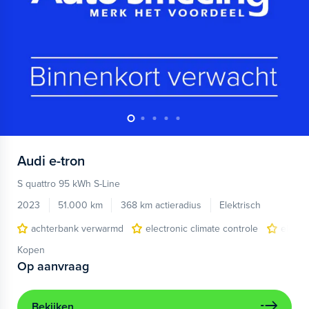
Audi
e-tron
S quattro 95 kWh S-Line
2023
51.000 km
368 km actieradius
Elektrisch
achterbank verwarmd
electronic climate controle
elektr
Kopen
Op aanvraag
Bekijken