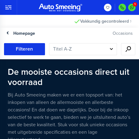
Vakkundig gecontroleerd >
Homepage
Occasions
Filteren
De mooiste occasions direct uit
voorraad
Bij Auto Smeeing maken we er een topsport van: het
inkopen van alleen de allermooiste en allerbeste
occasions! En dat doen we dagelijks. Door bij de inkoop
selectief te werk te gaan, bieden we je uitsluitend auto’s
van de beste kwaliteit. Stuk voor stuk unieke occasions
met uitgebreide specificaties en een lage