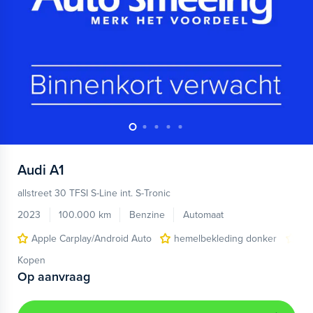
Audi
A1
allstreet 30 TFSI S-Line int. S-Tronic
2023
100.000 km
Benzine
Automaat
Apple Carplay/Android Auto
hemelbekleding donker
lic
Kopen
Op aanvraag