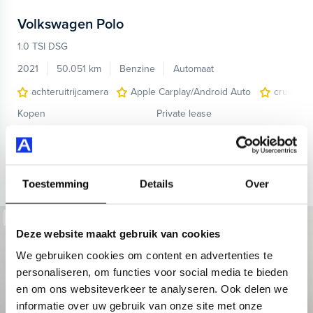
Volkswagen
Polo
1.0 TSI DSG
2021
50.051 km
Benzine
Automaat
achteruitrijcamera
Apple Carplay/Android Auto
cruise co
Kopen
Private lease
17.945,-
393,-
p.m.
Bekijken
Toestemming
Details
Over
Beschikbaar
Deze website maakt gebruik van cookies
We gebruiken cookies om content en advertenties te
personaliseren, om functies voor social media te bieden
en om ons websiteverkeer te analyseren. Ook delen we
informatie over uw gebruik van onze site met onze