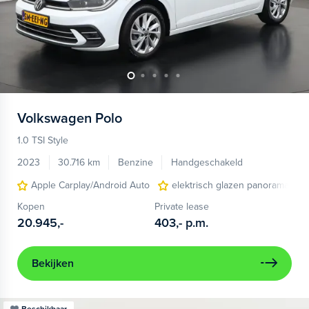
Volkswagen
Polo
1.0 TSI Style
2023
30.716 km
Benzine
Handgeschakeld
Apple Carplay/Android Auto
elektrisch glazen panorama-dak
Kopen
Private lease
20.945,-
403,-
p.m.
Bekijken