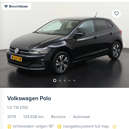
Beschikbaar
Volkswagen
Polo
1.0 TSI DSG
2019
124.638 km
Benzine
Automaat
lichtmetalen velgen 16"
navigatiesysteem full map
R-Lin