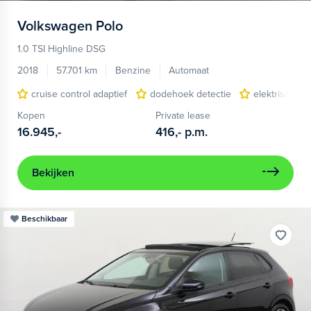
Volkswagen
Polo
1.0 TSI Highline DSG
2018
57.701 km
Benzine
Automaat
cruise control adaptief
dodehoek detectie
elektrisch g
Kopen
Private lease
16.945,-
416,-
p.m.
Bekijken
Beschikbaar