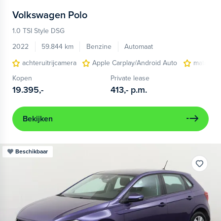
Volkswagen
Polo
1.0 TSI Style DSG
2022
59.844 km
Benzine
Automaat
achteruitrijcamera
Apple Carplay/Android Auto
matrix L
Kopen
Private lease
19.395,-
413,-
p.m.
Bekijken
Beschikbaar