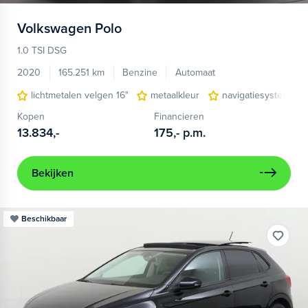
Volkswagen
Polo
1.0 TSI DSG
2020
165.251 km
Benzine
Automaat
lichtmetalen velgen 16"
metaalkleur
navigatiesysteem fu
Kopen
Financieren
13.834,-
175,-
p.m.
Bekijken
Beschikbaar