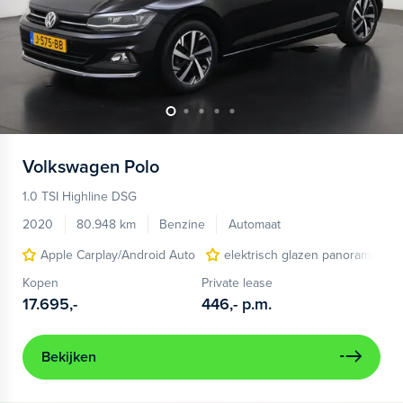
Volkswagen
Polo
1.0 TSI Highline DSG
2020
80.948 km
Benzine
Automaat
Apple Carplay/Android Auto
elektrisch glazen panorama-dak
Kopen
Private lease
17.695,-
446,-
p.m.
Bekijken