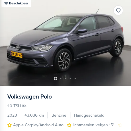
Beschikbaar
Volkswagen
Polo
1.0 TSI Life
2023
43.036 km
Benzine
Handgeschakeld
Apple Carplay/Android Auto
lichtmetalen velgen 15"
nav