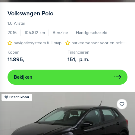
Volkswagen
Polo
1.0 Allstar
2016
105.812 km
Benzine
Handgeschakeld
navigatiesysteem full map
parkeersensor voor en achter
Kopen
Financieren
11.895,-
151,-
p.m.
Bekijken
Beschikbaar