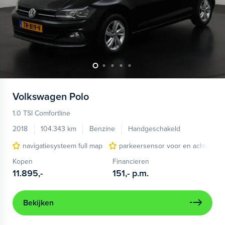
Volkswagen
Polo
1.0 TSI Comfortline
2018
104.343 km
Benzine
Handgeschakeld
navigatiesysteem full map
parkeersensor voor en achter
Kopen
Financieren
11.895,-
151,-
p.m.
Bekijken