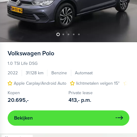
Volkswagen
Polo
1.0 TSI Life DSG
2022
31.128 km
Benzine
Automaat
Apple Carplay/Android Auto
lichtmetalen velgen 15"
nav
Kopen
Private lease
20.695,-
413,-
p.m.
Bekijken