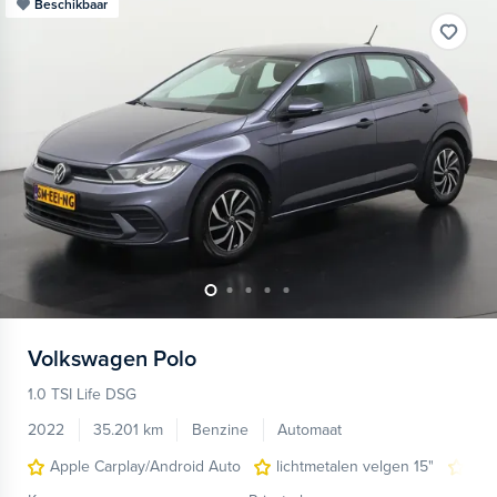
Beschikbaar
Volkswagen
Polo
1.0 TSI Life DSG
2022
35.201 km
Benzine
Automaat
Apple Carplay/Android Auto
lichtmetalen velgen 15"
nav