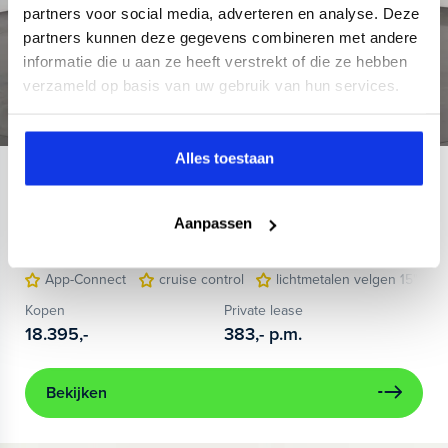
partners voor social media, adverteren en analyse. Deze
partners kunnen deze gegevens combineren met andere
informatie die u aan ze heeft verstrekt of die ze hebben
verzameld op basis van uw gebruik van hun services.
Alles toestaan
Volkswagen
Polo
1.0 MPI Life
Aanpassen
2023
19.134 km
Benzine
Handgeschakeld
App-Connect
cruise control
lichtmetalen velgen 15"
Kopen
Private lease
18.395,-
383,-
p.m.
Bekijken