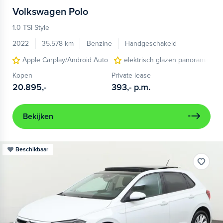
Volkswagen
Polo
1.0 TSI Style
2022
35.578 km
Benzine
Handgeschakeld
Apple Carplay/Android Auto
elektrisch glazen panorama-dak
Kopen
Private lease
20.895,-
393,-
p.m.
Bekijken
Beschikbaar