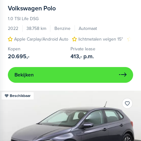
Volkswagen
Polo
1.0 TSI Life DSG
2022
38.758 km
Benzine
Automaat
Apple Carplay/Android Auto
lichtmetalen velgen 15"
nav
Kopen
Private lease
20.695,-
413,-
p.m.
Bekijken
Beschikbaar