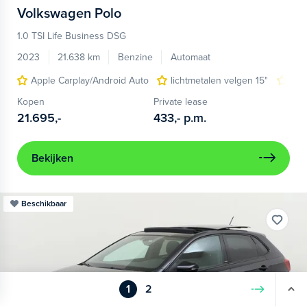
Volkswagen
Polo
1.0 TSI Life Business DSG
2023
21.638 km
Benzine
Automaat
Apple Carplay/Android Auto
lichtmetalen velgen 15"
nav
Kopen
Private lease
21.695,-
433,-
p.m.
Bekijken
Beschikbaar
1
2
Volgende