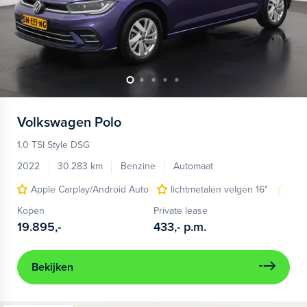
Volkswagen
Polo
1.0 TSI Style DSG
2022
30.283 km
Benzine
Automaat
Apple Carplay/Android Auto
lichtmetalen velgen 16"
voo
Kopen
Private lease
19.895,-
433,-
p.m.
Bekijken