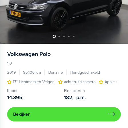
Volkswagen
Polo
1.0
2019
95.106 km
Benzine
Handgeschakeld
17" Lichtmetalen Velgen
achteruitrijcamera
Apple Carpla
Kopen
Financieren
14.395,-
182,-
p.m.
Bekijken