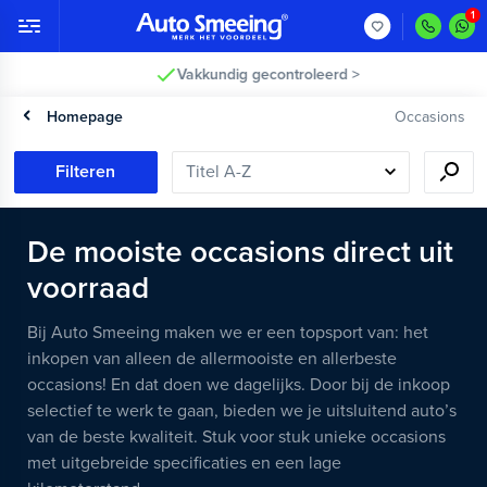
Vakkundig gecontroleerd >
Homepage
Occasions
Filteren
De mooiste occasions direct uit
voorraad
Bij Auto Smeeing maken we er een topsport van: het
inkopen van alleen de allermooiste en allerbeste
occasions! En dat doen we dagelijks. Door bij de inkoop
selectief te werk te gaan, bieden we je uitsluitend auto’s
van de beste kwaliteit. Stuk voor stuk unieke occasions
met uitgebreide specificaties en een lage