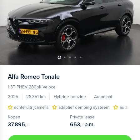
Alfa Romeo
Tonale
1.3T PHEV 280pk Veloce
2025
26.351 km
Hybride benzine
Automaat
achteruitrijcamera
adaptief demping systeem
audio inst
Kopen
Private lease
37.895,-
653,-
p.m.