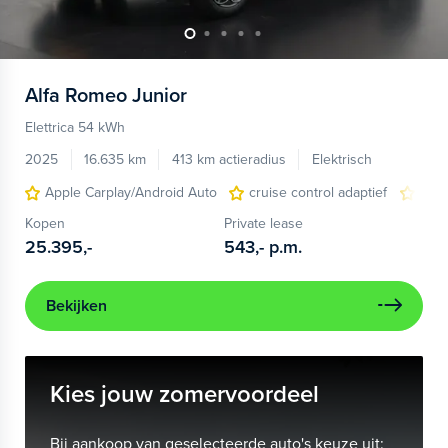
Alfa Romeo
Junior
Elettrica 54 kWh
2025
16.635 km
413 km actieradius
Elektrisch
Apple Carplay/Android Auto
cruise control adaptief
LED
Kopen
Private lease
25.395,-
543,-
p.m.
Bekijken
Kies jouw zomervoordeel
Bij aankoop van geselecteerde auto's keuze uit: