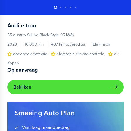
Audi
e-tron
55 quattro S-Line Black Style 95 kWh
2023
16.000 km
437 km actieradius
Elektrisch
dodehoek detectie
electronic climate controle
elektris
Kopen
Op aanvraag
Bekijken
Smeeing Auto Plan
Vast laag maandbedrag