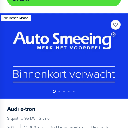
Beschikbaar
Audi
e-tron
S quattro 95 kWh S-Line
2023
51.000 km
368 km actieradius
Elektrisch