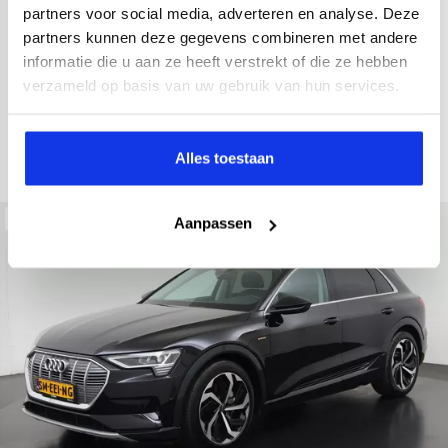
2021
52.979 km
Hybride benzine
Automaat
partners voor social media, adverteren en analyse. Deze
partners kunnen deze gegevens combineren met andere
achteruitrijcamera
Apple Carplay/Android Auto
electroni
informatie die u aan ze heeft verstrekt of die ze hebben
Kopen
verzameld op basis van uw gebruik van hun services.
Op aanvraag
Bekijken
Alles toestaan
Beschikbaar
Aanpassen