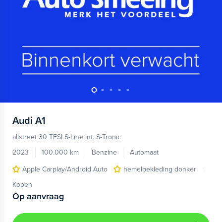
Audi
A1
allstreet 30 TFSI S-Line int. S-Tronic
2023
100.000 km
Benzine
Automaat
Apple Carplay/Android Auto
hemelbekleding donker
lic
Kopen
Op aanvraag