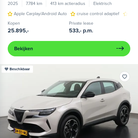
2025
7.784 km
413 km actieradius
Elektrisch
Apple Carplay/Android Auto
cruise control adaptief
LED
Kopen
Private lease
25.895,-
533,-
p.m.
Bekijken
Beschikbaar