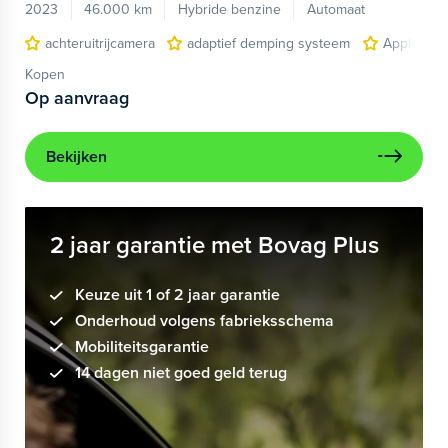
2023
46.000 km
Hybride benzine
Automaat
achteruitrijcamera
adaptief demping systeem
Apple Car
Kopen
Op aanvraag
Bekijken
2 jaar garantie met Bovag Plus
Keuze uit 1 of 2 jaar garantie
Onderhoud volgens fabrieksschema
Mobiliteitsgarantie
14 dagen niet goed geld terug