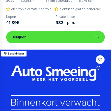
2022
30.588 km
437 km actieradius
Elektrisch
electronic climate controle
elektrisch glazen panorama-dak
Kopen
Private lease
41.895,-
983,-
p.m.
Bekijken
Beschikbaar