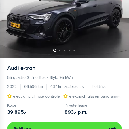
Audi
e-tron
55 quattro S-Line Black Style 95 kWh
2022
66.596 km
437 km actieradius
Elektrisch
electronic climate controle
elektrisch glazen panorama-dak
Kopen
Private lease
39.895,-
893,-
p.m.
Bekijken