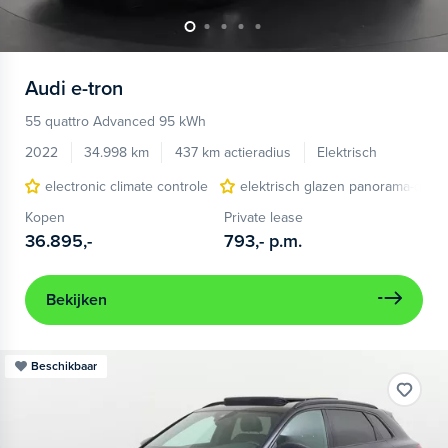
Audi
e-tron
55 quattro Advanced 95 kWh
2022
34.998 km
437 km actieradius
Elektrisch
electronic climate controle
elektrisch glazen panorama-dak
Kopen
Private lease
36.895,-
793,-
p.m.
Bekijken
Beschikbaar