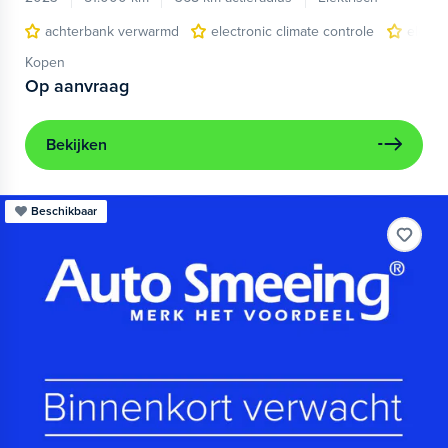
achterbank verwarmd
electronic climate controle
elektr
Kopen
Op aanvraag
Bekijken
Beschikbaar