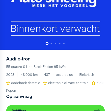
Audi
e-tron
55 quattro S-Line Black Edition 95 kWh
2023
48.000 km
437 km actieradius
Elektrisch
dodehoek detectie
electronic climate controle
elektris
Kopen
Op aanvraag