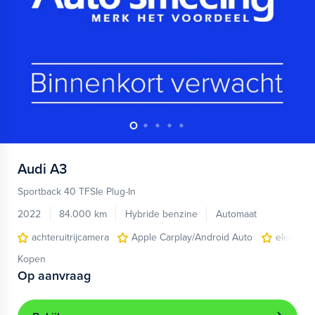
Audi
A3
Sportback 40 TFSIe Plug-In
2022
84.000 km
Hybride benzine
Automaat
achteruitrijcamera
Apple Carplay/Android Auto
electroni
Kopen
Op aanvraag