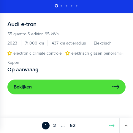
Audi
e-tron
55 quattro S edition 95 kWh
2023
71.000 km
437 km actieradius
Elektrisch
electronic climate controle
elektrisch glazen panorama-dak
Kopen
Op aanvraag
Bekijken
1
2
...
52
Volgende