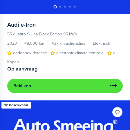
Audi
e-tron
55 quattro S-Line Black Edition 95 kWh
2023
48.000 km
437 km actieradius
Elektrisch
dodehoek detectie
electronic climate controle
elektris
Kopen
Op aanvraag
Bekijken
Beschikbaar