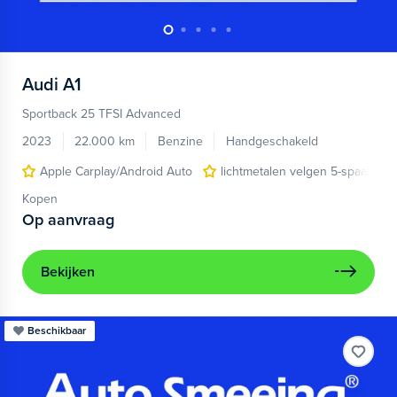
Audi
A1
Sportback 25 TFSI Advanced
2023
22.000 km
Benzine
Handgeschakeld
Apple Carplay/Android Auto
lichtmetalen velgen 5-spaaks 17
Kopen
Op aanvraag
Bekijken
Beschikbaar