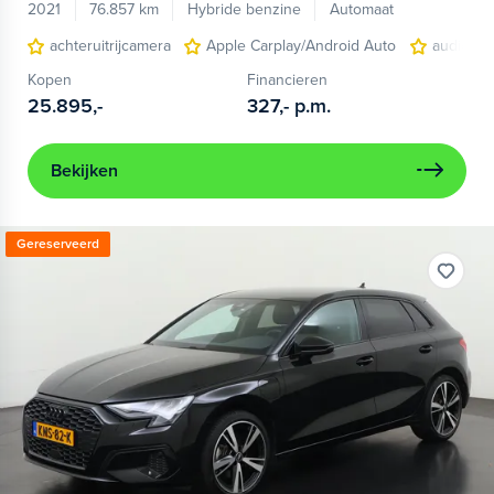
2021
76.857 km
Hybride benzine
Automaat
achteruitrijcamera
Apple Carplay/Android Auto
audio ins
Kopen
Financieren
25.895,-
327,-
p.m.
Bekijken
Gereserveerd