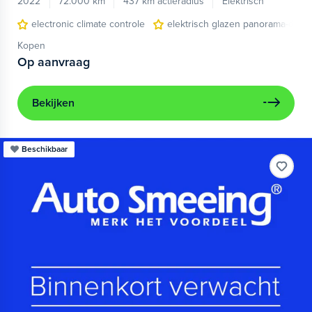
2022
72.000 km
437 km actieradius
Elektrisch
electronic climate controle
elektrisch glazen panorama-dak
Kopen
Op aanvraag
Bekijken
Beschikbaar