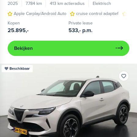
2025
7.784 km
413 km actieradius
Elektrisch
Apple Carplay/Android Auto
cruise control adaptief
LED
Kopen
Private lease
25.895,-
533,-
p.m.
Bekijken
Beschikbaar