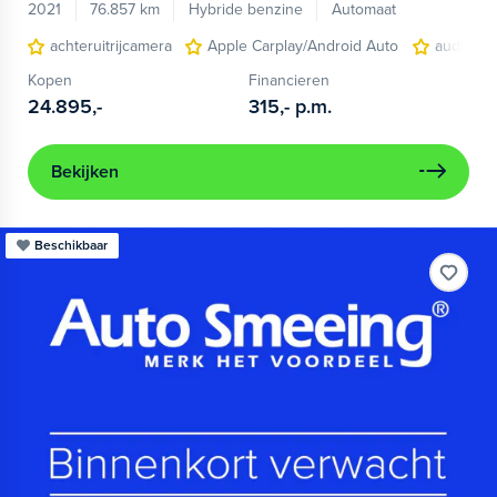
2021
76.857 km
Hybride benzine
Automaat
achteruitrijcamera
Apple Carplay/Android Auto
audio ins
Kopen
Financieren
24.895,-
315,-
p.m.
Bekijken
Beschikbaar