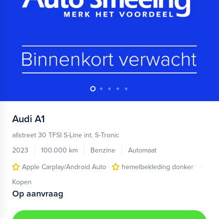
Audi
A1
allstreet 30 TFSI S-Line int. S-Tronic
2023
100.000 km
Benzine
Automaat
Apple Carplay/Android Auto
hemelbekleding donker
lic
Kopen
Op aanvraag