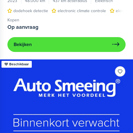
2023
48.000 km
437 km actieradius
Elektrisch
dodehoek detectie
electronic climate controle
elektris
Kopen
Op aanvraag
Bekijken
Beschikbaar