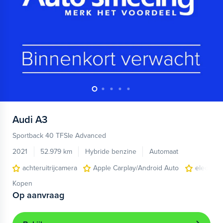
Audi
A3
Sportback 40 TFSIe Advanced
2021
52.979 km
Hybride benzine
Automaat
achteruitrijcamera
Apple Carplay/Android Auto
electroni
Kopen
Op aanvraag