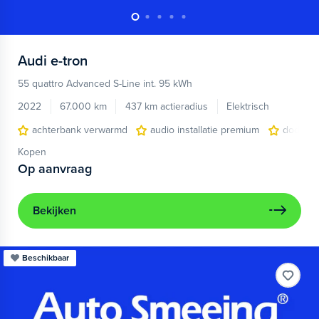
Audi
e-tron
55 quattro Advanced S-Line int. 95 kWh
2022
67.000 km
437 km actieradius
Elektrisch
achterbank verwarmd
audio installatie premium
dodehoe
Kopen
Op aanvraag
Bekijken
Beschikbaar