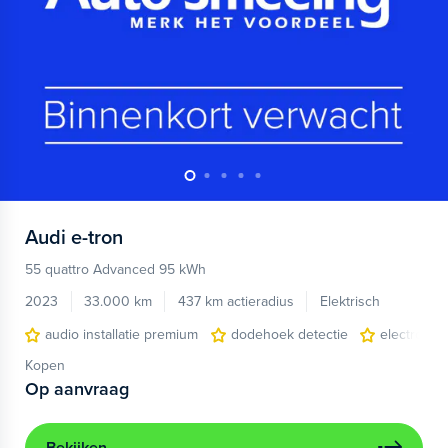
Audi
e-tron
55 quattro Advanced 95 kWh
2023
33.000 km
437 km actieradius
Elektrisch
audio installatie premium
dodehoek detectie
electronic 
Kopen
Op aanvraag