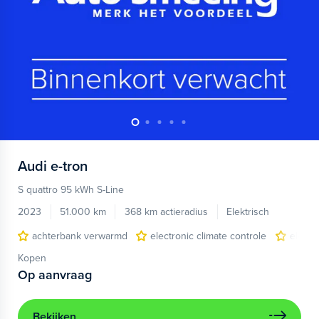
Audi
e-tron
S quattro 95 kWh S-Line
2023
51.000 km
368 km actieradius
Elektrisch
achterbank verwarmd
electronic climate controle
elektr
Kopen
Op aanvraag
Bekijken