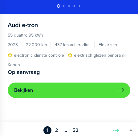
Audi
e-tron
55 quattro 95 kWh
2023
22.000 km
437 km actieradius
Elektrisch
electronic climate controle
elektrisch glazen panorama-dak
Kopen
Op aanvraag
Bekijken
1
2
...
52
Volgende