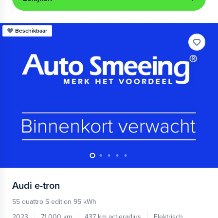
Beschikbaar
Audi
e-tron
55 quattro S edition 95 kWh
2023
71.000 km
437 km actieradius
Elektrisch