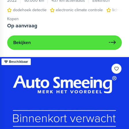
2022
50.000 km
437 km actieradius
Elektrisch
dodehoek detectie
electronic climate controle
lichtmeta
Kopen
Op aanvraag
Bekijken
Beschikbaar