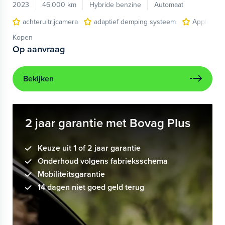
2023
46.000 km
Hybride benzine
Automaat
achteruitrijcamera
adaptief demping systeem
Apple Car
Kopen
Op aanvraag
Bekijken
2 jaar garantie met Bovag Plus
Keuze uit 1 of 2 jaar garantie
Onderhoud volgens fabrieksschema
Mobiliteitsgarantie
14 dagen niet goed geld terug