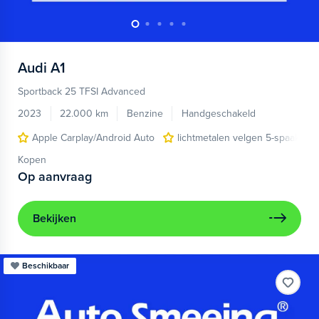
Audi
A1
Sportback 25 TFSI Advanced
2023
22.000 km
Benzine
Handgeschakeld
Apple Carplay/Android Auto
lichtmetalen velgen 5-spaaks 17
Kopen
Op aanvraag
Bekijken
Beschikbaar