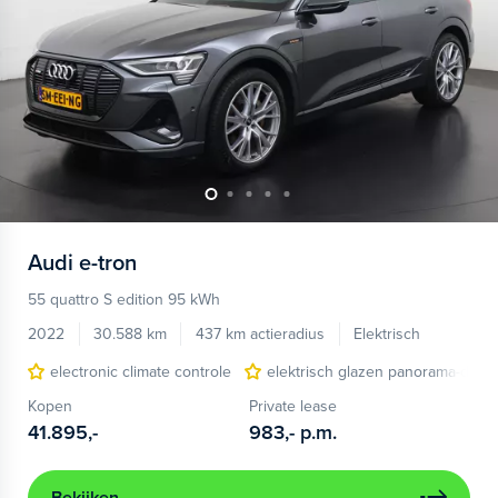
Audi
e-tron
55 quattro S edition 95 kWh
2022
30.588 km
437 km actieradius
Elektrisch
electronic climate controle
elektrisch glazen panorama-dak
Kopen
Private lease
41.895,-
983,-
p.m.
Bekijken