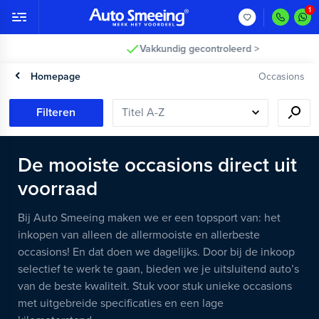
Vakkundig gecontroleerd >
Homepage
Occasions
Filteren
De mooiste occasions direct uit
voorraad
Bij Auto Smeeing maken we er een topsport van: het
inkopen van alleen de allermooiste en allerbeste
occasions! En dat doen we dagelijks. Door bij de inkoop
selectief te werk te gaan, bieden we je uitsluitend auto’s
van de beste kwaliteit. Stuk voor stuk unieke occasions
met uitgebreide specificaties en een lage