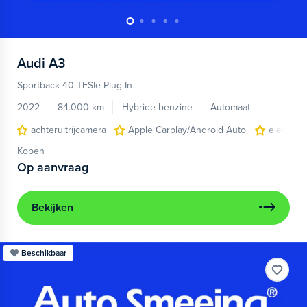
Audi
A3
Sportback 40 TFSIe Plug-In
2022
84.000 km
Hybride benzine
Automaat
achteruitrijcamera
Apple Carplay/Android Auto
electroni
Kopen
Op aanvraag
Bekijken
Beschikbaar