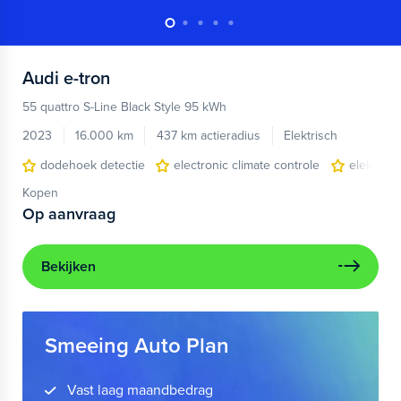
Audi
e-tron
55 quattro S-Line Black Style 95 kWh
2023
16.000 km
437 km actieradius
Elektrisch
dodehoek detectie
electronic climate controle
elektris
Kopen
Op aanvraag
Bekijken
Smeeing Auto Plan
Vast laag maandbedrag