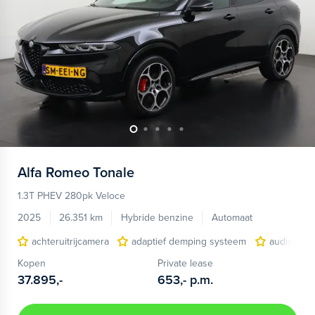
Alfa Romeo
Tonale
1.3T PHEV 280pk Veloce
2025
26.351 km
Hybride benzine
Automaat
achteruitrijcamera
adaptief demping systeem
audio inst
Kopen
Private lease
37.895,-
653,-
p.m.