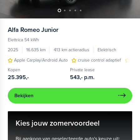
Alfa Romeo
Junior
Elettrica 54 kWh
2025
16.635 km
413 km actieradius
Elektrisch
Apple Carplay/Android Auto
cruise control adaptief
LED
Kopen
Private lease
25.395,-
543,-
p.m.
Bekijken
Kies jouw zomervoordeel
Bij aankoop van geselecteerde auto's keuze uit: