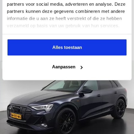
2022
34.998 km
437 km actieradius
Elektrisch
partners voor social media, adverteren en analyse. Deze
partners kunnen deze gegevens combineren met andere
electronic climate controle
elektrisch glazen panorama-dak
informatie die u aan ze heeft verstrekt of die ze hebben
Kopen
Private lease
verzameld op basis van uw gebruik van hun services.
36.895,-
793,-
p.m.
Bekijken
Alles toestaan
Beschikbaar
Aanpassen