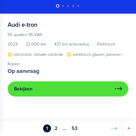
Audi
e-tron
55 quattro 95 kWh
2023
22.000 km
437 km actieradius
Elektrisch
electronic climate controle
elektrisch glazen panorama-dak
Kopen
Op aanvraag
Bekijken
1
2
...
53
Volgende