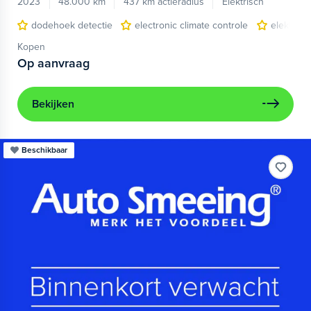
2023
48.000 km
437 km actieradius
Elektrisch
dodehoek detectie
electronic climate controle
elektris
Kopen
Op aanvraag
Bekijken
Beschikbaar