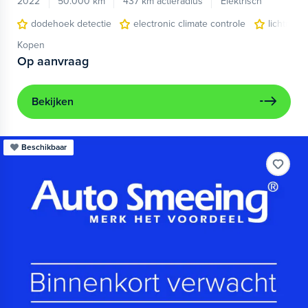
2022
50.000 km
437 km actieradius
Elektrisch
dodehoek detectie
electronic climate controle
lichtmeta
Kopen
Op aanvraag
Bekijken
Beschikbaar