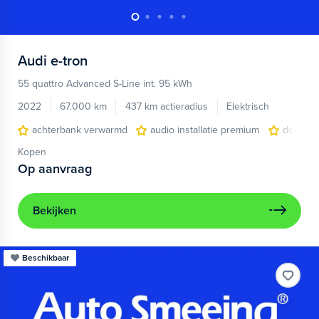
Audi
e-tron
55 quattro Advanced S-Line int. 95 kWh
2022
67.000 km
437 km actieradius
Elektrisch
achterbank verwarmd
audio installatie premium
dodehoe
Kopen
Op aanvraag
Bekijken
Beschikbaar