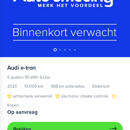
Audi
e-tron
S quattro 95 kWh S-Line
2023
51.000 km
368 km actieradius
Elektrisch
achterbank verwarmd
electronic climate controle
elektr
Kopen
Op aanvraag
Bekijken