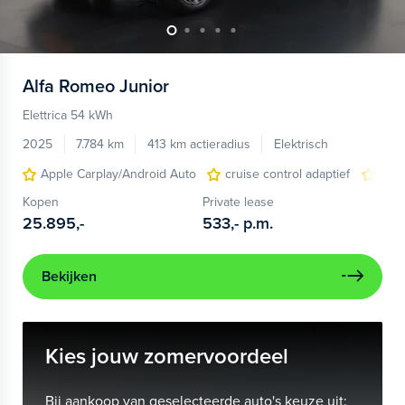
Alfa Romeo
Junior
Elettrica 54 kWh
2025
7.784 km
413 km actieradius
Elektrisch
Apple Carplay/Android Auto
cruise control adaptief
LED
Kopen
Private lease
25.895,-
533,-
p.m.
Bekijken
Kies jouw zomervoordeel
Bij aankoop van geselecteerde auto's keuze uit: