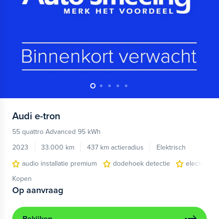
Audi
e-tron
55 quattro Advanced 95 kWh
2023
33.000 km
437 km actieradius
Elektrisch
audio installatie premium
dodehoek detectie
electronic 
Kopen
Op aanvraag