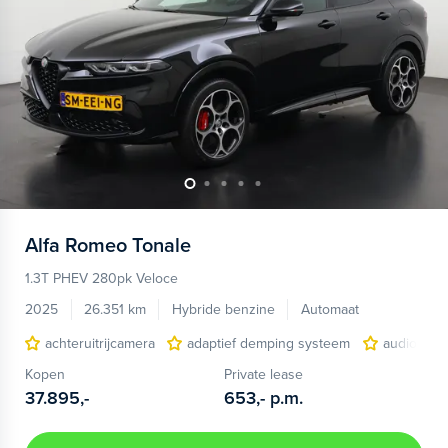
Alfa Romeo
Tonale
1.3T PHEV 280pk Veloce
2025
26.351 km
Hybride benzine
Automaat
achteruitrijcamera
adaptief demping systeem
audio inst
Kopen
Private lease
37.895,-
653,-
p.m.