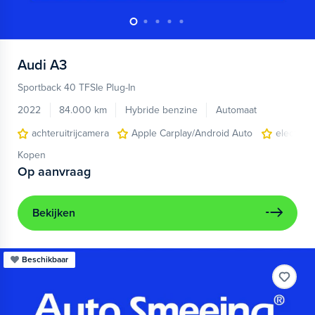
Audi
A3
Sportback 40 TFSIe Plug-In
2022
84.000 km
Hybride benzine
Automaat
achteruitrijcamera
Apple Carplay/Android Auto
electroni
Kopen
Op aanvraag
Bekijken
Beschikbaar