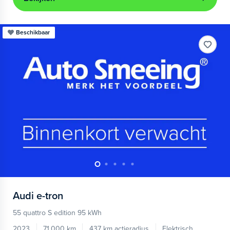
Beschikbaar
Audi
e-tron
55 quattro S edition 95 kWh
2023
71.000 km
437 km actieradius
Elektrisch