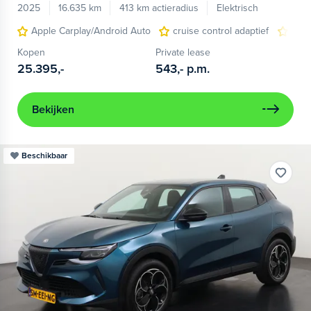
2025
16.635 km
413 km actieradius
Elektrisch
Apple Carplay/Android Auto
cruise control adaptief
LED
Kopen
Private lease
25.395,-
543,-
p.m.
Bekijken
Beschikbaar