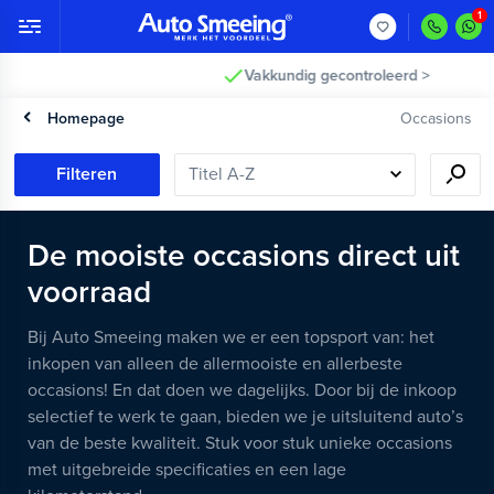
Vakkundig gecontroleerd >
Homepage
Occasions
Filteren
De mooiste occasions direct uit
voorraad
Bij Auto Smeeing maken we er een topsport van: het
inkopen van alleen de allermooiste en allerbeste
occasions! En dat doen we dagelijks. Door bij de inkoop
selectief te werk te gaan, bieden we je uitsluitend auto’s
van de beste kwaliteit. Stuk voor stuk unieke occasions
met uitgebreide specificaties en een lage