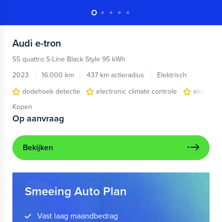
Audi
e-tron
55 quattro S-Line Black Style 95 kWh
2023
16.000 km
437 km actieradius
Elektrisch
dodehoek detectie
electronic climate controle
elektris
Kopen
Op aanvraag
Bekijken
Smeeing Auto Plan
Vast laag maandbedrag