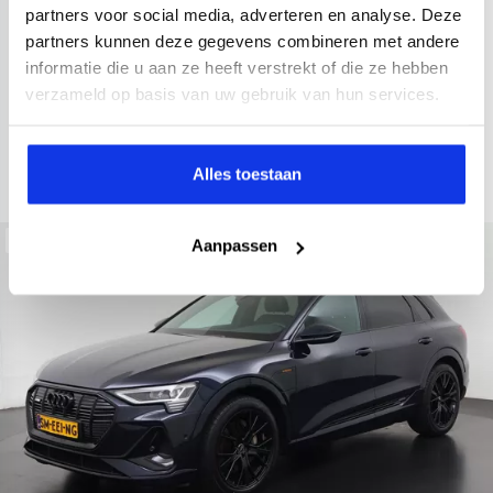
2022
34.998 km
437 km actieradius
Elektrisch
partners voor social media, adverteren en analyse. Deze
partners kunnen deze gegevens combineren met andere
electronic climate controle
elektrisch glazen panorama-dak
informatie die u aan ze heeft verstrekt of die ze hebben
Kopen
Private lease
verzameld op basis van uw gebruik van hun services.
36.895,-
793,-
p.m.
Bekijken
Alles toestaan
Beschikbaar
Aanpassen