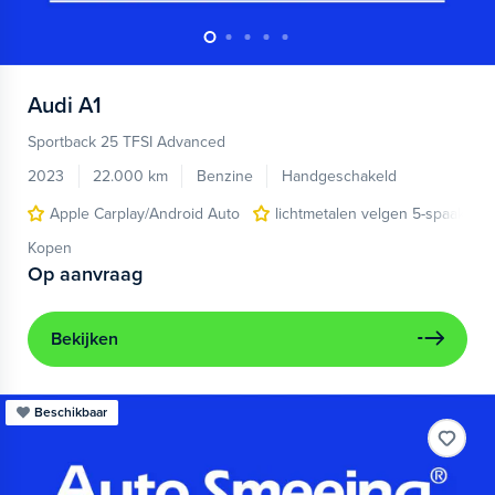
Audi
A1
Sportback 25 TFSI Advanced
2023
22.000 km
Benzine
Handgeschakeld
Apple Carplay/Android Auto
lichtmetalen velgen 5-spaaks 17
Kopen
Op aanvraag
Bekijken
Beschikbaar