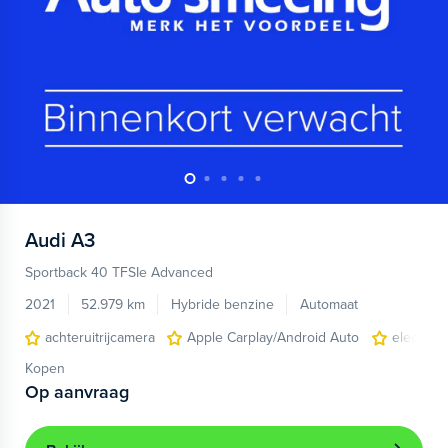
Audi
A3
Sportback 40 TFSIe Advanced
2021
52.979 km
Hybride benzine
Automaat
achteruitrijcamera
Apple Carplay/Android Auto
electroni
Kopen
Op aanvraag