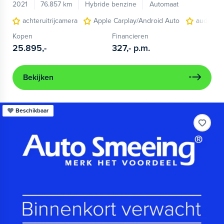
2021
76.857 km
Hybride benzine
Automaat
achteruitrijcamera
Apple Carplay/Android Auto
audio ins
Kopen
Financieren
25.895,-
327,-
p.m.
Bekijken
Beschikbaar