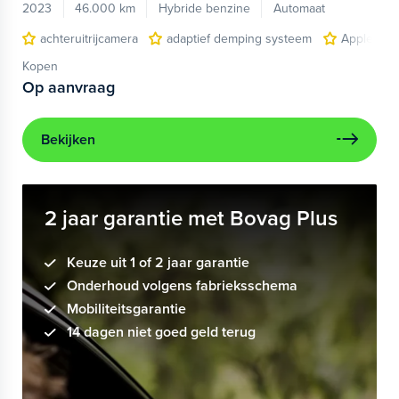
2023
46.000 km
Hybride benzine
Automaat
achteruitrijcamera
adaptief demping systeem
Apple Car
Kopen
Op aanvraag
Bekijken
2 jaar garantie met Bovag Plus
Keuze uit 1 of 2 jaar garantie
Onderhoud volgens fabrieksschema
Mobiliteitsgarantie
14 dagen niet goed geld terug