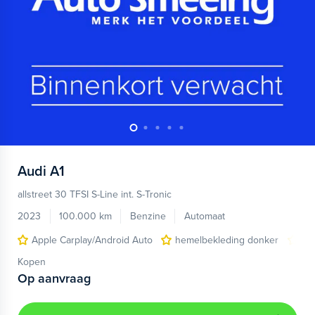
Audi
A1
allstreet 30 TFSI S-Line int. S-Tronic
2023
100.000 km
Benzine
Automaat
Apple Carplay/Android Auto
hemelbekleding donker
lic
Kopen
Op aanvraag