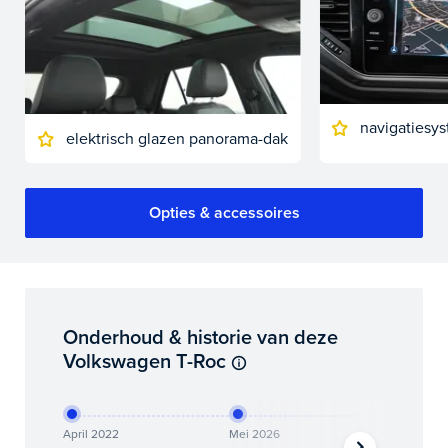
navigatiesy
elektrisch glazen panorama-dak
Opties & accessoires
Onderhoud & historie van deze
Volkswagen T-Roc
April 2022
Mei 2026
Mei 2026