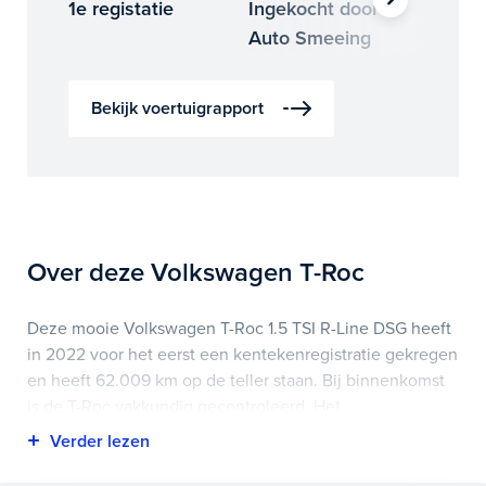
1e registatie
Ingekocht door
Binne
Auto Smeeing
Auto 
Bekijk voertuigrapport
Over deze Volkswagen T-Roc
Deze mooie Volkswagen T-Roc 1.5 TSI R-Line DSG heeft
in 2022 voor het eerst een kentekenregistratie gekregen
en heeft 62.009 km op de teller staan. Bij binnenkomst
is de T-Roc vakkundig gecontroleerd. Het
voertuigrapport is op deze pagina bij onderhoud en
historie te downloaden.