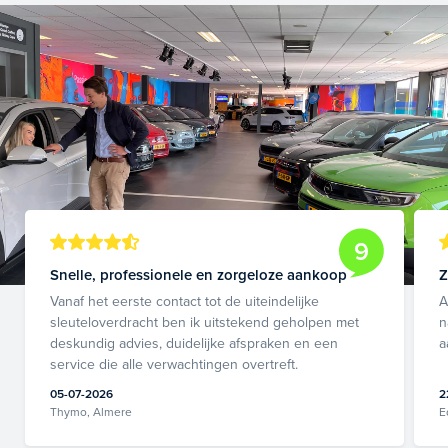
9
Snelle, professionele en zorgeloze aankoop
Z
Vanaf het eerste contact tot de uiteindelijke
A
sleuteloverdracht ben ik uitstekend geholpen met
n
deskundig advies, duidelijke afspraken en een
a
service die alle verwachtingen overtreft.
05-07-2026
2
Thymo, Almere
E