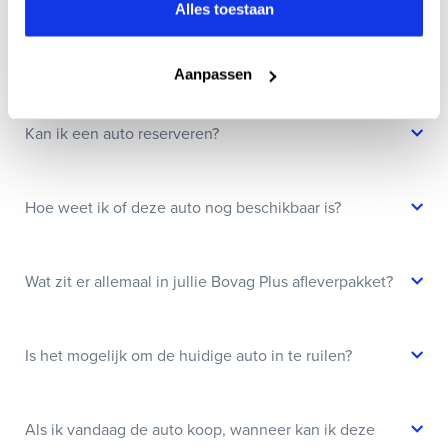
Veelgestelde vragen
Alles toestaan
Wanneer kan ik een proefrit maken?
Aanpassen
Kan ik een auto reserveren?
Hoe weet ik of deze auto nog beschikbaar is?
Wat zit er allemaal in jullie Bovag Plus afleverpakket?
Is het mogelijk om de huidige auto in te ruilen?
Als ik vandaag de auto koop, wanneer kan ik deze