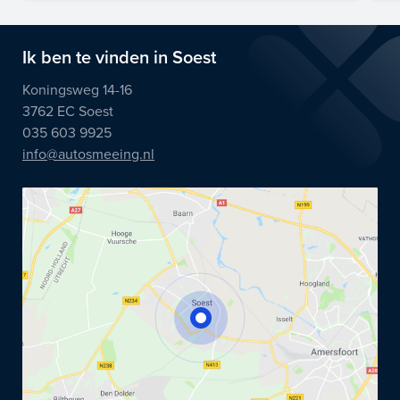
Ik ben te vinden in Soest
Koningsweg 14-16
3762 EC Soest
035 603 9925
info@autosmeeing.nl