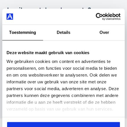
Highlights van deze Volkswagen zijn onder andere airco
Inruilvoorstel op deze auto?
(automatisch), apple carplay/android auto, elektrisch
glazen panorama-dak en nog veel meer.
Vul hier je gegevens in en vergeet niet foto's van je
inruilauto mee te sturen.
Toestemming
Details
Over
Je koopt hem voor € 27.945,- maar je kan deze
Volkswagen T-Roc ook bij ons financieren of leasen.
Kenteken huidige auto
Kilometerstand (bij benadering)
Deze website maakt gebruik van cookies
Maak snel een afspraak in de showroom of bestel hem
We gebruiken cookies om content en advertenties te
direct online.
personaliseren, om functies voor social media te bieden
en om ons websiteverkeer te analyseren. Ook delen we
Inruilvoorstel aanvragen
informatie over uw gebruik van onze site met onze
partners voor social media, adverteren en analyse. Deze
Wanneer je foto’s meestuurt ontvang je op
partners kunnen deze gegevens combineren met andere
maandag tot en met vrijdag binnen enkele uren
informatie die u aan ze heeft verstrekt of die ze hebben
een voorstel.
verzameld op basis van uw gebruik van hun services.