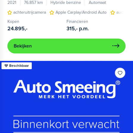
2021
76.857 km
Hybride benzine
Automaat
achteruitrijcamera
Apple Carplay/Android Auto
audio ins
Kopen
Financieren
24.895,-
315,-
p.m.
Bekijken
Beschikbaar