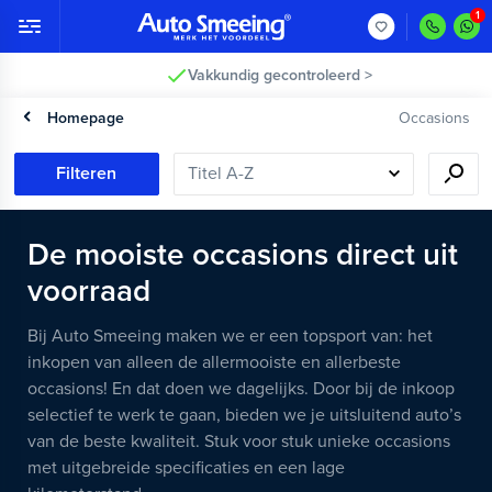
Vakkundig gecontroleerd >
Homepage
Occasions
Filteren
De mooiste occasions direct uit
voorraad
Bij Auto Smeeing maken we er een topsport van: het
inkopen van alleen de allermooiste en allerbeste
occasions! En dat doen we dagelijks. Door bij de inkoop
selectief te werk te gaan, bieden we je uitsluitend auto’s
van de beste kwaliteit. Stuk voor stuk unieke occasions
met uitgebreide specificaties en een lage