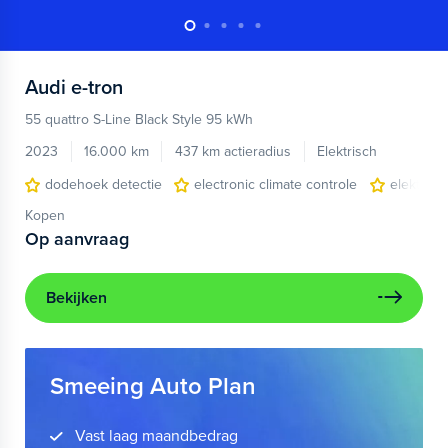
Audi
e-tron
55 quattro S-Line Black Style 95 kWh
2023
16.000 km
437 km actieradius
Elektrisch
dodehoek detectie
electronic climate controle
elektris
Kopen
Op aanvraag
Bekijken
Smeeing Auto Plan
Vast laag maandbedrag