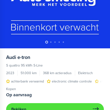
Audi
e-tron
S quattro 95 kWh S-Line
2023
51.000 km
368 km actieradius
Elektrisch
achterbank verwarmd
electronic climate controle
elektr
Kopen
Op aanvraag
Bekijken