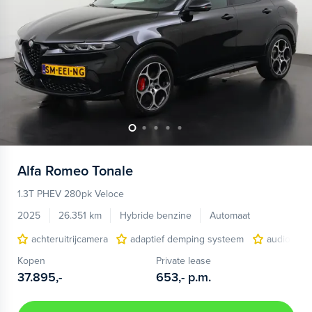
Alfa Romeo
Tonale
1.3T PHEV 280pk Veloce
2025
26.351 km
Hybride benzine
Automaat
achteruitrijcamera
adaptief demping systeem
audio inst
Kopen
Private lease
37.895,-
653,-
p.m.