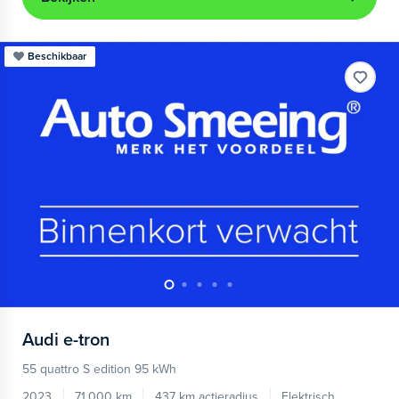
Beschikbaar
Audi
e-tron
55 quattro S edition 95 kWh
2023
71.000 km
437 km actieradius
Elektrisch