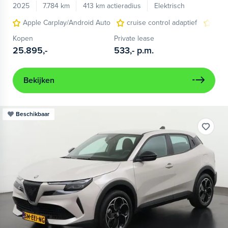
2025
7.784 km
413 km actieradius
Elektrisch
Apple Carplay/Android Auto
cruise control adaptief
LED
Kopen
Private lease
25.895,-
533,-
p.m.
Bekijken
Beschikbaar