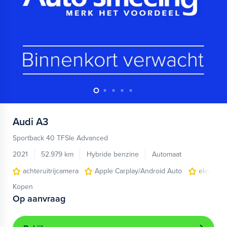
Audi
A3
Sportback 40 TFSIe Advanced
2021
52.979 km
Hybride benzine
Automaat
achteruitrijcamera
Apple Carplay/Android Auto
electroni
Kopen
Op aanvraag