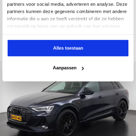
2022
34.998 km
437 km actieradius
Elektrisch
partners voor social media, adverteren en analyse. Deze
partners kunnen deze gegevens combineren met andere
electronic climate controle
elektrisch glazen panorama-dak
informatie die u aan ze heeft verstrekt of die ze hebben
Kopen
Private lease
verzameld op basis van uw gebruik van hun services.
36.895,-
793,-
p.m.
Bekijken
Alles toestaan
Beschikbaar
Aanpassen