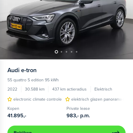
Audi
e-tron
55 quattro S edition 95 kWh
2022
30.588 km
437 km actieradius
Elektrisch
electronic climate controle
elektrisch glazen panorama-dak
Kopen
Private lease
41.895,-
983,-
p.m.
Bekijken