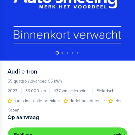
Audi
e-tron
55 quattro Advanced 95 kWh
2023
33.000 km
437 km actieradius
Elektrisch
audio installatie premium
dodehoek detectie
electronic 
Kopen
Op aanvraag