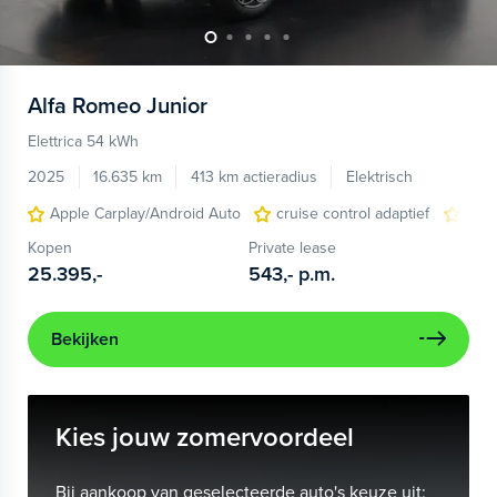
Alfa Romeo
Junior
Elettrica 54 kWh
2025
16.635 km
413 km actieradius
Elektrisch
Apple Carplay/Android Auto
cruise control adaptief
LED
Kopen
Private lease
25.395,-
543,-
p.m.
Bekijken
Kies jouw zomervoordeel
Bij aankoop van geselecteerde auto's keuze uit: