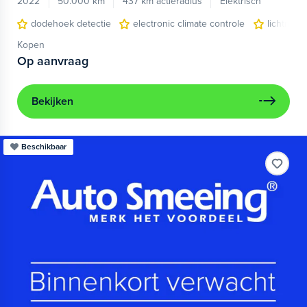
2022
50.000 km
437 km actieradius
Elektrisch
dodehoek detectie
electronic climate controle
lichtmeta
Kopen
Op aanvraag
Bekijken
Beschikbaar