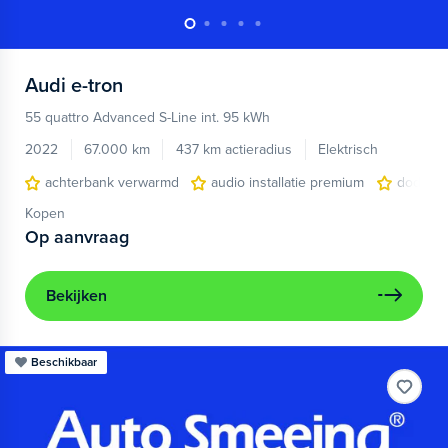
Audi
e-tron
55 quattro Advanced S-Line int. 95 kWh
2022
67.000 km
437 km actieradius
Elektrisch
achterbank verwarmd
audio installatie premium
dodehoe
Kopen
Op aanvraag
Bekijken
Beschikbaar