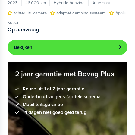
2023
46.000 km
Hybride benzine
Automaat
achteruitrijcamera
adaptief demping systeem
Apple Car
Kopen
Op aanvraag
Bekijken
2 jaar garantie met Bovag Plus
Keuze uit 1 of 2 jaar garantie
Onderhoud volgens fabrieksschema
Mobiliteitsgarantie
14 dagen niet goed geld terug