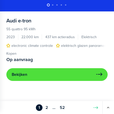
Audi
e-tron
55 quattro 95 kWh
2023
22.000 km
437 km actieradius
Elektrisch
electronic climate controle
elektrisch glazen panorama-dak
Kopen
Op aanvraag
Bekijken
1
2
...
52
Volgende