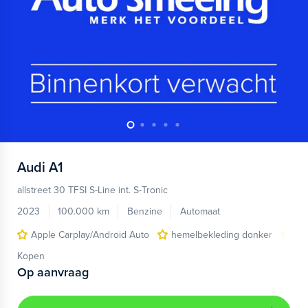
Audi
A1
allstreet 30 TFSI S-Line int. S-Tronic
2023
100.000 km
Benzine
Automaat
Apple Carplay/Android Auto
hemelbekleding donker
lic
Kopen
Op aanvraag