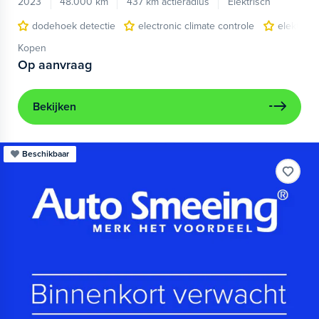
2023
48.000 km
437 km actieradius
Elektrisch
dodehoek detectie
electronic climate controle
elektris
Kopen
Op aanvraag
Bekijken
Beschikbaar