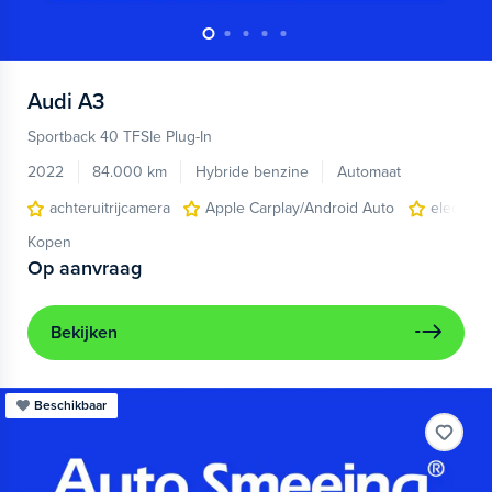
Audi
A3
Sportback 40 TFSIe Plug-In
2022
84.000 km
Hybride benzine
Automaat
achteruitrijcamera
Apple Carplay/Android Auto
electroni
Kopen
Op aanvraag
Bekijken
Beschikbaar