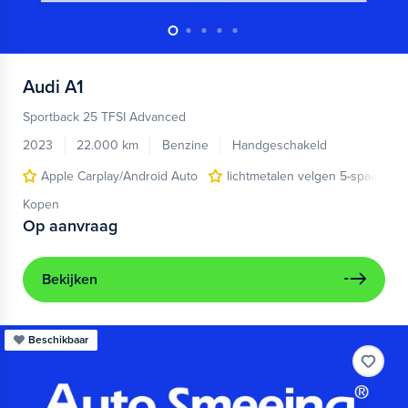
Audi
A1
Sportback 25 TFSI Advanced
2023
22.000 km
Benzine
Handgeschakeld
Apple Carplay/Android Auto
lichtmetalen velgen 5-spaaks 17
Kopen
Op aanvraag
Bekijken
Beschikbaar