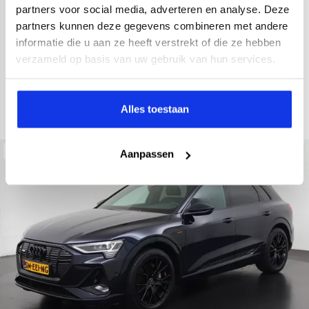
2022
34.998 km
437 km actieradius
Elektrisch
partners voor social media, adverteren en analyse. Deze
partners kunnen deze gegevens combineren met andere
electronic climate controle
elektrisch glazen panorama-dak
informatie die u aan ze heeft verstrekt of die ze hebben
Kopen
Private lease
verzameld op basis van uw gebruik van hun services.
36.895,-
793,-
p.m.
Bekijken
Alles toestaan
Beschikbaar
Aanpassen