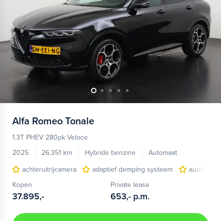
Alfa Romeo
Tonale
1.3T PHEV 280pk Veloce
2025
26.351 km
Hybride benzine
Automaat
achteruitrijcamera
adaptief demping systeem
audio inst
Kopen
Private lease
37.895,-
653,-
p.m.