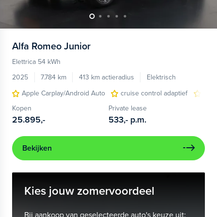
Alfa Romeo
Junior
Elettrica 54 kWh
2025
7.784 km
413 km actieradius
Elektrisch
Apple Carplay/Android Auto
cruise control adaptief
LED
Kopen
Private lease
25.895,-
533,-
p.m.
Bekijken
Kies jouw zomervoordeel
Bij aankoop van geselecteerde auto's keuze uit: