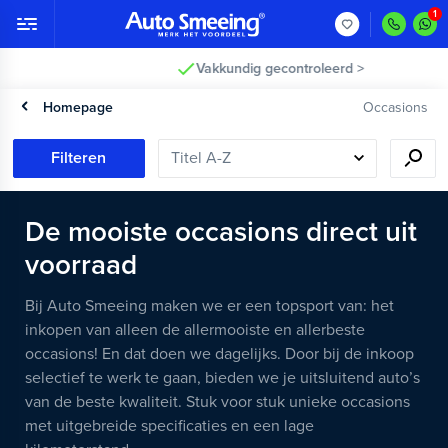
Vakkundig gecontroleerd >
Homepage
Occasions
Filteren
De mooiste occasions direct uit
voorraad
Bij Auto Smeeing maken we er een topsport van: het
inkopen van alleen de allermooiste en allerbeste
occasions! En dat doen we dagelijks. Door bij de inkoop
selectief te werk te gaan, bieden we je uitsluitend auto’s
van de beste kwaliteit. Stuk voor stuk unieke occasions
met uitgebreide specificaties en een lage