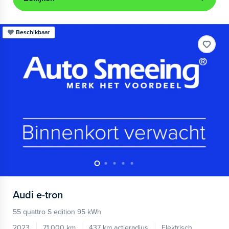
Beschikbaar
Audi
e-tron
55 quattro S edition 95 kWh
2023
71.000 km
437 km actieradius
Elektrisch