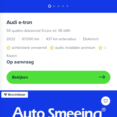
Audi
e-tron
55 quattro Advanced S-Line int. 95 kWh
2022
67.000 km
437 km actieradius
Elektrisch
achterbank verwarmd
audio installatie premium
dodehoe
Kopen
Op aanvraag
Bekijken
Beschikbaar