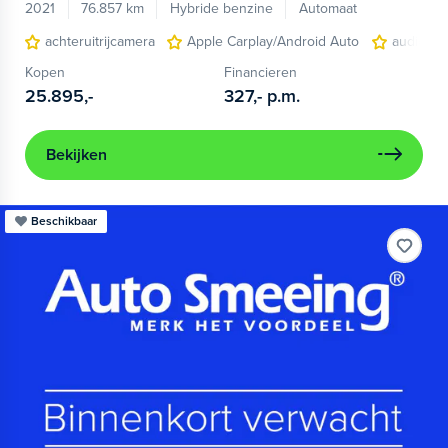
2021
76.857 km
Hybride benzine
Automaat
achteruitrijcamera
Apple Carplay/Android Auto
audio ins
Kopen
Financieren
25.895,-
327,-
p.m.
Bekijken
Beschikbaar