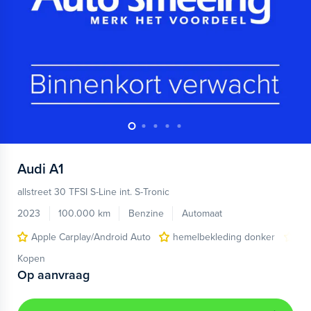
Audi
A1
allstreet 30 TFSI S-Line int. S-Tronic
2023
100.000 km
Benzine
Automaat
Apple Carplay/Android Auto
hemelbekleding donker
lic
Kopen
Op aanvraag