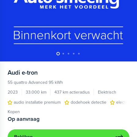
Audi
e-tron
55 quattro Advanced 95 kWh
2023
33.000 km
437 km actieradius
Elektrisch
audio installatie premium
dodehoek detectie
electronic 
Kopen
Op aanvraag