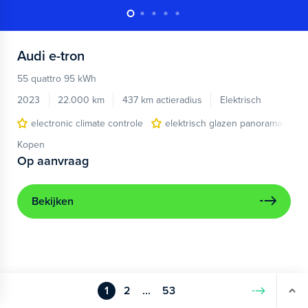
Audi
e-tron
55 quattro 95 kWh
2023
22.000 km
437 km actieradius
Elektrisch
electronic climate controle
elektrisch glazen panorama-dak
Kopen
Op aanvraag
Bekijken
1
2
...
53
Volgende