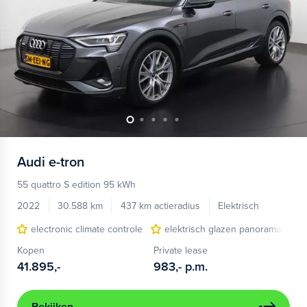
Audi
e-tron
55 quattro S edition 95 kWh
2022
30.588 km
437 km actieradius
Elektrisch
electronic climate controle
elektrisch glazen panorama-dak
Kopen
Private lease
41.895,-
983,-
p.m.
Bekijken