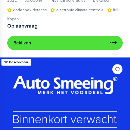
2022
50.000 km
437 km actieradius
Elektrisch
dodehoek detectie
electronic climate controle
lichtmeta
Kopen
Op aanvraag
Bekijken
Beschikbaar