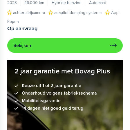
2023
46.000 km
Hybride benzine
Automaat
achteruitrijcamera
adaptief demping systeem
Apple Car
Kopen
Op aanvraag
Bekijken
2 jaar garantie met Bovag Plus
Keuze uit 1 of 2 jaar garantie
Onderhoud volgens fabrieksschema
Mobiliteitsgarantie
14 dagen niet goed geld terug