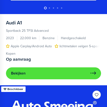
Audi
A1
Sportback 25 TFSI Advanced
2023
22.000 km
Benzine
Handgeschakeld
Apple Carplay/Android Auto
lichtmetalen velgen 5-spaaks 17
Kopen
Op aanvraag
Bekijken
Beschikbaar