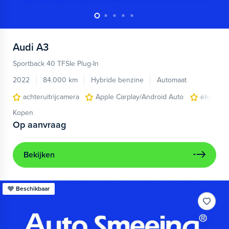
Audi
A3
Sportback 40 TFSIe Plug-In
2022
84.000 km
Hybride benzine
Automaat
achteruitrijcamera
Apple Carplay/Android Auto
electroni
Kopen
Op aanvraag
Bekijken
Beschikbaar