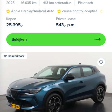
2025
16.635 km
413 km actieradius
Elektrisch
Apple Carplay/Android Auto
cruise control adaptief
LED
Kopen
Private lease
25.395,-
543,-
p.m.
Bekijken
Beschikbaar