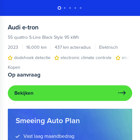
Audi
e-tron
55 quattro S-Line Black Style 95 kWh
2023
16.000 km
437 km actieradius
Elektrisch
dodehoek detectie
electronic climate controle
elektris
Kopen
Op aanvraag
Bekijken
Smeeing Auto Plan
Vast laag maandbedrag