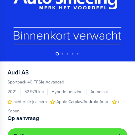
Audi
A3
Sportback 40 TFSIe Advanced
2021
52.979 km
Hybride benzine
Automaat
achteruitrijcamera
Apple Carplay/Android Auto
electroni
Kopen
Op aanvraag