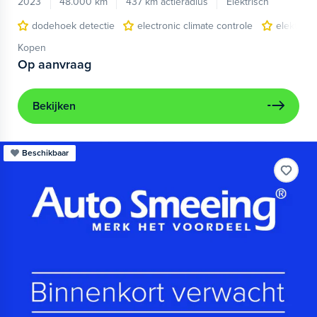
2023
48.000 km
437 km actieradius
Elektrisch
dodehoek detectie
electronic climate controle
elektris
Kopen
Op aanvraag
Bekijken
Beschikbaar