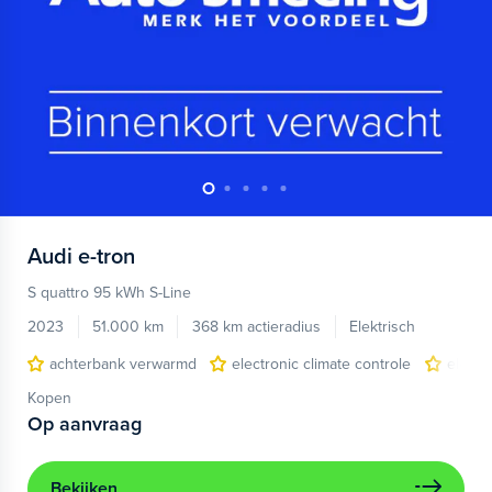
Audi
e-tron
S quattro 95 kWh S-Line
2023
51.000 km
368 km actieradius
Elektrisch
achterbank verwarmd
electronic climate controle
elektr
Kopen
Op aanvraag
Bekijken