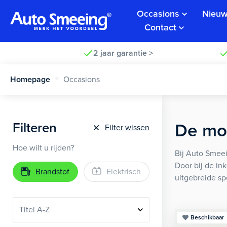
Occasions
Nieuw
Contact
2 jaar garantie >
Homepage
Occasions
Filteren
De moo
Filter wissen
Hoe wilt u rijden?
Bij Auto Smeei
Door bij de in
Brandstof
Elektrisch
uitgebreide sp
Beschikbaar