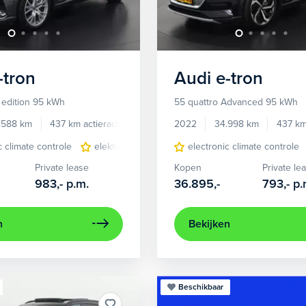
-tron
Audi
e-tron
 edition 95 kWh
55 quattro Advanced 95 kWh
.588 km
437 km actieradius
Elektrisch
2022
34.998 km
437 km
c climate controle
elektrisch glazen panorama-dak
electronic climate controle
lederen/stof
Private lease
Kopen
Private le
983,-
p.m.
36.895,-
793,-
p.
n
Bekijken
Beschikbaar