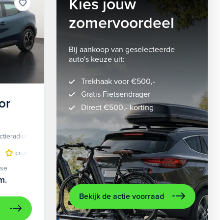
Kies jouw
zomervoordeel
Bij aankoop van geselecteerde
auto's keuze uit:
Trekhaak voor €500,-
Gratis Fietsendrager
or
Direct €500,- korting
ctieradius
Elektrisch
lichtmetalen velgen 5-spaaks 18"
cruise control adaptief
LED koplampen
volledig digitaal instrumentenpane
lichtmetalen velge
ase
m.
Bekijk de actie voorraad