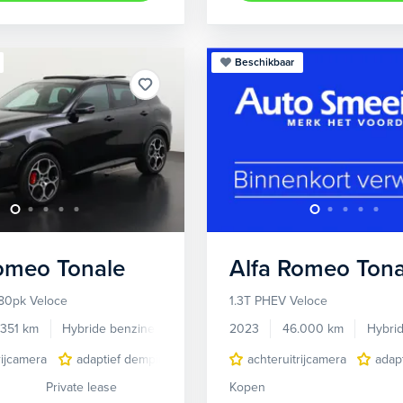
Beschikbaar
Romeo
Tonale
Alfa Romeo
Tona
80pk Veloce
1.3T PHEV Veloce
.351 km
Hybride benzine
Automaat
2023
46.000 km
Hybri
rijcamera
adaptief demping systeem
achteruitrijcamera
audio installatie premium
adap
Private lease
Kopen