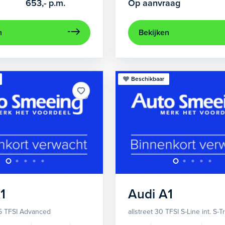
653,-
p.m.
Op aanvraag
n
Bekijken
Beschikbaar
1
Audi
A1
5 TFSI Advanced
allstreet 30 TFSI S-Line int. S-T