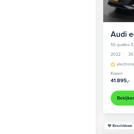
1
Hatchback
381
2
MPV
22
3
Overig
2
Audi
e
4
Personenbus
2
55 quattro S
5
SUV
499
2022
30
6
Sedan
electroni
18
Kopen
Stationwagon
97
41.895,-
Terreinwagen
1
Trike
1
Bekijke
Beschikbaar