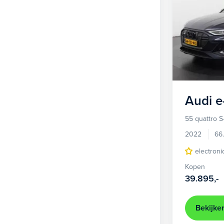
Audi
e
55 quattro S
2022
66
electroni
Kopen
39.895,-
Bekijke