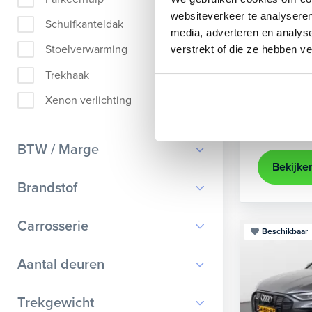
Audi
A
websiteverkeer te analyseren
Schuifkanteldak
media, adverteren en analys
Sportback 4
Stoelverwarming
verstrekt of die ze hebben v
2021
35.
Trekhaak
Apple Ca
Xenon verlichting
Kopen
25.895,-
BTW / Marge
Bekijke
BTW
Brandstof
Marge
Benzine
Carrosserie
Beschikbaar
Diesel
Bestelauto
9
Aantal deuren
Elektrisch
Cabriolet
9
Hybride benzine
0
Trekgewicht
Chassis cabine
1