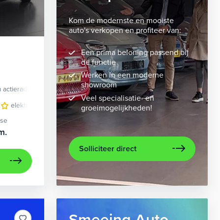
Kom de modernste en mooiste
auto's verkopen en profiteer van:
Een prima beloning passend bij
de functie
Werken in een moderne
showroom
 actieradius
Elektrisch
Veel specialisatie- en
 bekleding
elektrisch glazen panorama-dak
lichtmetalen velgen 10-spaaks 21"
lederen bekleding
metaalkleur
lichtmet
na
groeimogelijkheden!
ase
m.
Solliciteer direct