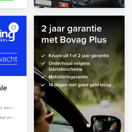
2 jaar garantie
met Bovag Plus
Keuze uit 1 of 2 jaar garantie
Onderhoud volgens
fabrieksschema
Mobiliteitsgarantie
14 dagen niet goed geld terug
le
de benzine
Automaat
tief demping systeem
cruise control adaptief
Apple Carplay/Android Auto
dodehoek detectie
elektrisch glaze
audio instal