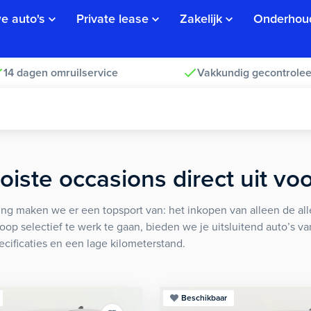
e auto's
Private lease
Zakelijk
Onderhou
14 dagen omruilservice
Vakkundig gecontrolee
iste occasions direct uit vo
ng maken we er een topsport van: het inkopen van alleen de alle
koop selectief te werk te gaan, bieden we je uitsluitend auto’s v
ecificaties en een lage kilometerstand.
Beschikbaar