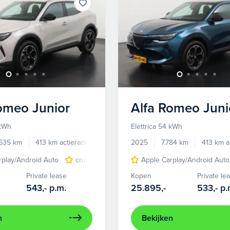
Romeo
Junior
Alfa Romeo
Juni
 kWh
Elettrica 54 kWh
.635 km
413 km actieradius
Elektrisch
2025
7.784 km
413 km a
rplay/Android Auto
cruise control adaptief
Apple Carplay/Android Auto
LED koplampen
Private lease
Kopen
Private le
543,-
p.m.
25.895,-
533,-
p.
n
Bekijken