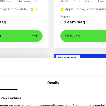
.000 km
Benzine
Handgeschakeld
2023
100.000 km
Benz
rplay/Android Auto
lichtmetalen velgen 5-spaaks 17"
Apple Carplay/Android Auto
voorstoel
Kopen
aag
Op aanvraag
n
Bekijken
Beschikbaar
Details
 van cookies
ent en advertenties te personaliseren, om functies voor social