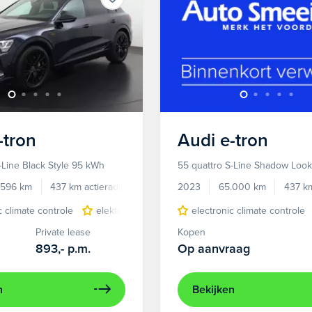
-tron
Audi
e-tron
-Line Black Style 95 kWh
55 quattro S-Line Shadow Loo
.596 km
437 km actieradius
Elektrisch
2023
65.000 km
437 km
c climate controle
elektrisch glazen panorama-dak
electronic climate controle
lichtmetalen 
Private lease
Kopen
893,-
p.m.
Op aanvraag
n
Bekijken