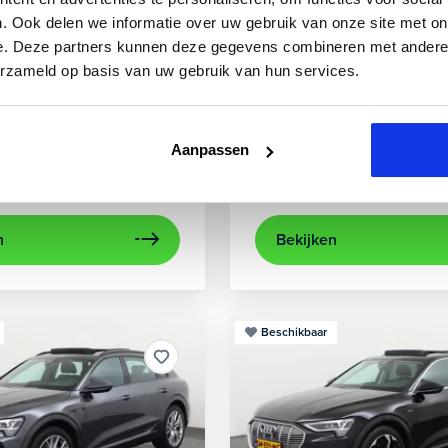
3
Audi
A3
. Ook delen we informatie over uw gebruik van onze site met on
e. Deze partners kunnen deze gegevens combineren met andere i
0 TFSIe Advanced
Sportback 40 TFSIe Plug-In
erzameld op basis van uw gebruik van hun services.
841 km
Hybride benzine
Automaat
2022
84.000 km
Hybri
rplay/Android Auto
electronic climate controle
achteruitrijcamera
lichtmetalen velg
Appl
Aanpassen
Private lease
Kopen
563,-
p.m.
Op aanvraag
n
Bekijken
Beschikbaar