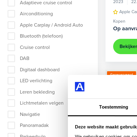
2023
22
Adaptieve cruise control
Apple Ca
Airconditioning
Kopen
Apple Carplay / Android Auto
Op aanvr
Bluetooth (telefoon)
Bekijke
Cruise control
DAB
Digitaal dashboard
Gereserveerd
LED verlichting
Leren bekleding
Lichtmetalen velgen
Toestemming
Navigatie
Panoramadak
Deze website maakt gebruik
Parkeerhulp
We gebruiken cookies om cont