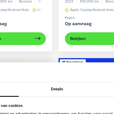
.000 km
Benzine
Handgeschakeld
2023
100.000 km
Benz
rplay/Android Auto
lichtmetalen velgen 5-spaaks 17"
Apple Carplay/Android Auto
voorstoel
Kopen
aag
Op aanvraag
n
Bekijken
Beschikbaar
Details
 van cookies
ent en advertenties te personaliseren, om functies voor social