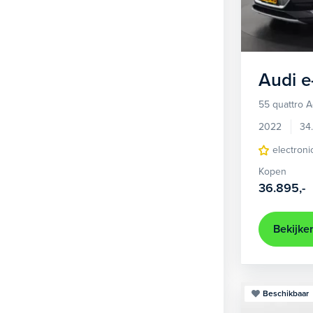
1
Hatchback
380
2
MPV
22
3
Overig
2
Audi
e
4
Personenbus
2
55 quattro 
5
SUV
491
2022
34
6
Sedan
electroni
18
Kopen
Stationwagon
94
36.895,-
Terreinwagen
1
Trike
1
Bekijke
Beschikbaar