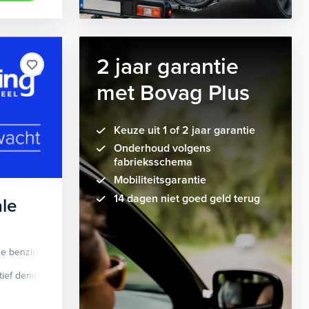
2 jaar garantie
met Bovag Plus
Keuze uit 1 of 2 jaar garantie
Onderhoud volgens
fabrieksschema
Mobiliteitsgarantie
14 dagen niet goed geld terug
le
de benzine
Automaat
tief demping systeem
cruise control adaptief
Apple Carplay/Android Auto
dodehoek detectie
elektrisch glaze
audio instal