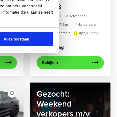
Audi
A3
ze partners voor social
nformatie die u aan ze heeft
Sportback 40 TFSIe Advanced
de benzine
Automaat
2021
52.979 km
Hybride benzine
Auto
en multi-spaaks 17"
e Carplay/Android Auto
navigatiesysteem full map
achteruitrijcamera
electronic climate controle
Apple Carplay/Android
trekhaak met afn
elektrisch g
Alles toestaan
Kopen
Op aanvraag
Bekijken
Gezocht:
Weekend
verkopers m/v