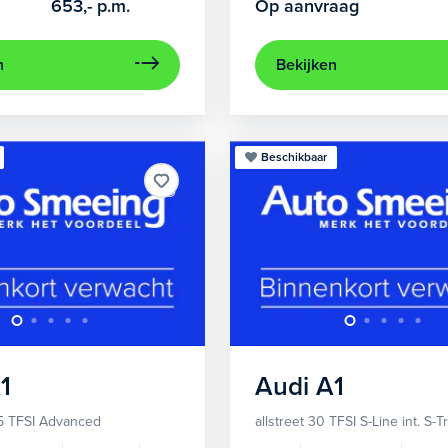
653,-
p.m.
Op aanvraag
n
Bekijken
Beschikbaar
1
Audi
A1
5 TFSI Advanced
allstreet 30 TFSI S-Line int. S-T