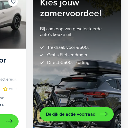
Kies jouw
zomervoordeel
Bij aankoop van geselecteerde
auto's keuze uit:
Trekhaak voor €500,-
Gratis Fietsendrager
or
Direct €500,- korting
actieradius
Elektrisch
lichtmetalen velgen 5-spaaks 18"
cruise control adaptief
LED koplampen
volledig digitaal instrumentenpane
lichtmetalen velge
ase
m.
Bekijk de actie voorraad