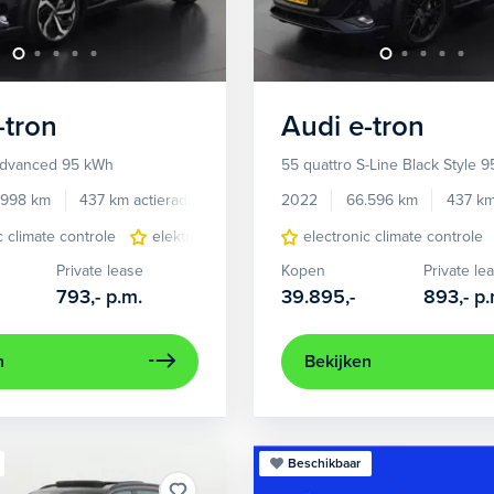
-tron
Audi
e-tron
Advanced 95 kWh
55 quattro S-Line Black Style 
.998 km
437 km actieradius
Elektrisch
2022
66.596 km
437 km
c climate controle
elektrisch glazen panorama-dak
electronic climate controle
lederen bekl
Private lease
Kopen
Private le
793,-
p.m.
39.895,-
893,-
p.
n
Bekijken
Beschikbaar