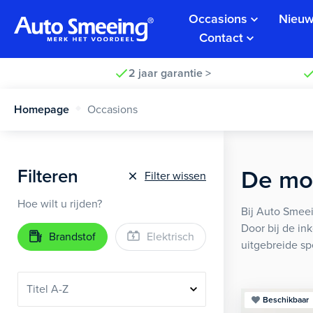
Occasions
Nieuw
Contact
2 jaar garantie >
Homepage
Occasions
Filteren
De moo
Filter wissen
Hoe wilt u rijden?
Bij Auto Smeei
Door bij de in
Brandstof
Elektrisch
uitgebreide sp
Beschikbaar