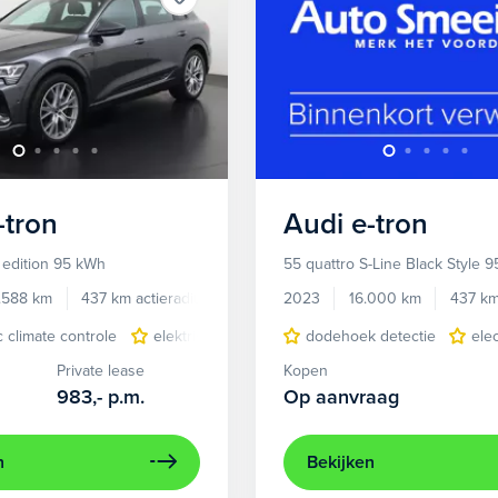
-tron
Audi
e-tron
 edition 95 kWh
55 quattro S-Line Black Style 
.588 km
437 km actieradius
Elektrisch
2023
16.000 km
437 km
c climate controle
elektrisch glazen panorama-dak
dodehoek detectie
lederen/stof
ele
Private lease
Kopen
983,-
p.m.
Op aanvraag
n
Bekijken