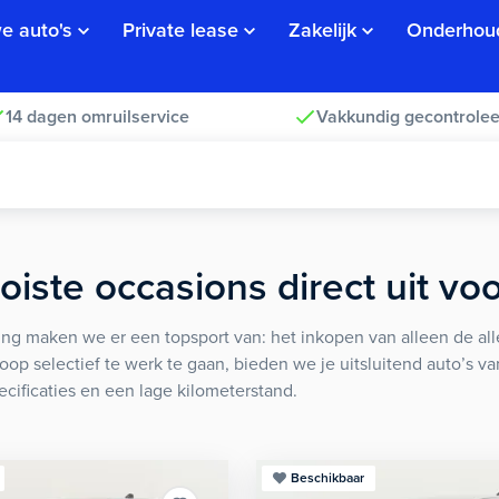
e auto's
Private lease
Zakelijk
Onderhou
14 dagen omruilservice
Vakkundig gecontrolee
iste occasions direct uit vo
ng maken we er een topsport van: het inkopen van alleen de alle
koop selectief te werk te gaan, bieden we je uitsluitend auto’s v
ecificaties en een lage kilometerstand.
Beschikbaar