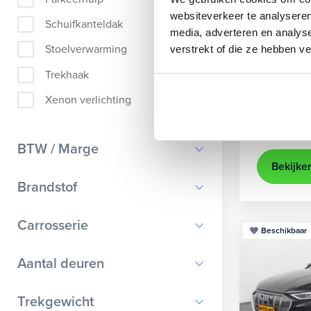
Audi
A
websiteverkeer te analyseren
Schuifkanteldak
media, adverteren en analys
Sportback 4
Stoelverwarming
verstrekt of die ze hebben v
2021
35.
Trekhaak
Apple Ca
Xenon verlichting
Kopen
25.895,-
BTW / Marge
Bekijke
BTW
Brandstof
Marge
Benzine
Carrosserie
Beschikbaar
Diesel
Bestelauto
9
Aantal deuren
Elektrisch
Cabriolet
9
Hybride benzine
0
Trekgewicht
Chassis cabine
1