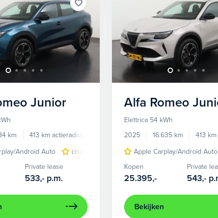
Romeo
Junior
Alfa Romeo
Juni
 kWh
Elettrica 54 kWh
784 km
413 km actieradius
Elektrisch
2025
16.635 km
413 km 
rplay/Android Auto
cruise control adaptief
Apple Carplay/Android Auto
LED koplampen
Private lease
Kopen
Private le
533,-
p.m.
25.395,-
543,-
p.
n
Bekijken