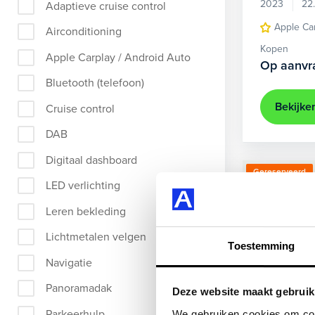
2023
22
Adaptieve cruise control
Apple Ca
Airconditioning
Kopen
Apple Carplay / Android Auto
Op aanvr
Bluetooth (telefoon)
Bekijke
Cruise control
DAB
Digitaal dashboard
Gereserveerd
LED verlichting
Leren bekleding
Lichtmetalen velgen
Toestemming
Navigatie
Panoramadak
Deze website maakt gebruik
Parkeerhulp
We gebruiken cookies om cont