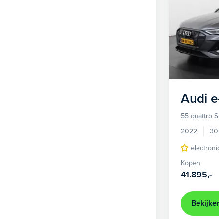
Audi
e
55 quattro S
2022
30
electroni
Kopen
41.895,-
Bekijke