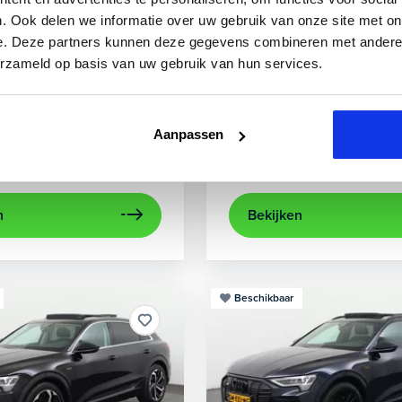
3
Audi
A3
. Ook delen we informatie over uw gebruik van onze site met on
e. Deze partners kunnen deze gegevens combineren met andere i
0 TFSIe Advanced
Sportback 40 TFSIe Plug-In
erzameld op basis van uw gebruik van hun services.
841 km
Hybride benzine
Automaat
2022
84.000 km
Hybri
rplay/Android Auto
electronic climate controle
achteruitrijcamera
lichtmetalen velg
Appl
Aanpassen
Private lease
Kopen
563,-
p.m.
Op aanvraag
n
Bekijken
Beschikbaar