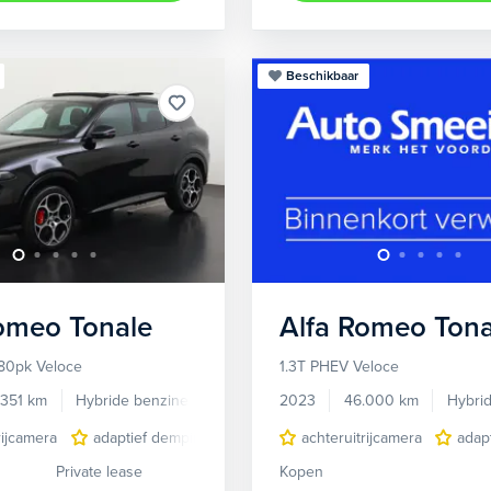
Beschikbaar
Romeo
Tonale
Alfa Romeo
Tona
80pk Veloce
1.3T PHEV Veloce
.351 km
Hybride benzine
Automaat
2023
46.000 km
Hybri
rijcamera
adaptief demping systeem
achteruitrijcamera
audio installatie premium
adap
Private lease
Kopen