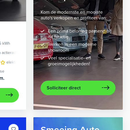
Kom de modernste en mooiste
auto's verkopen en profiteer van:
Een prima beloning passend bij
de functie
95 kWh
Werken in een moderne
showroom
 actieradius
Elektrisch
Veel specialisatie- en
eding
elektrisch glazen panorama-dak
lichtmetalen velgen 7-spaaks 21"
lichtmetalen velgen 10-spaaks 2
metaalkleur
navigat
groeimogelijkheden!
ase
m.
Solliciteer direct