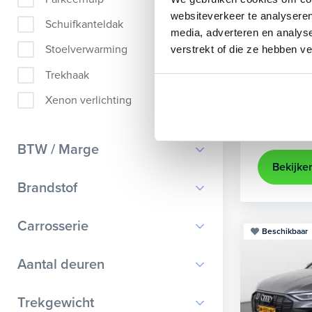
Audi
A
websiteverkeer te analyseren
Schuifkanteldak
media, adverteren en analys
Sportback 4
Stoelverwarming
verstrekt of die ze hebben v
2021
35.
Trekhaak
Apple Ca
Xenon verlichting
Kopen
25.895,-
BTW / Marge
Bekijke
BTW
Brandstof
Marge
Benzine
Carrosserie
Beschikbaar
Diesel
Bestelauto
9
Aantal deuren
Elektrisch
Cabriolet
9
Hybride benzine
0
Trekgewicht
Chassis cabine
1