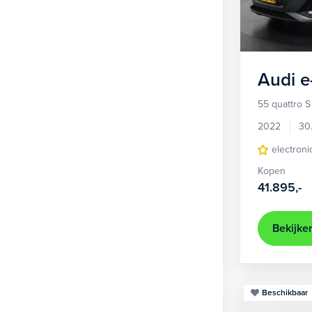
1
Hatchback
381
2
MPV
22
3
Overig
2
Audi
e
4
Personenbus
2
55 quattro S
5
SUV
499
2022
30
6
Sedan
electroni
18
Kopen
Stationwagon
97
41.895,-
Terreinwagen
1
Trike
1
Bekijke
Beschikbaar