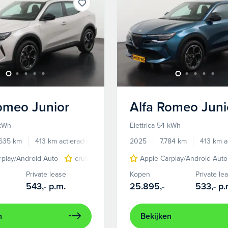
Romeo
Junior
Alfa Romeo
Juni
 kWh
Elettrica 54 kWh
.635 km
413 km actieradius
Elektrisch
2025
7.784 km
413 km a
rplay/Android Auto
cruise control adaptief
Apple Carplay/Android Auto
LED koplampen
Private lease
Kopen
Private le
543,-
p.m.
25.895,-
533,-
p.
n
Bekijken