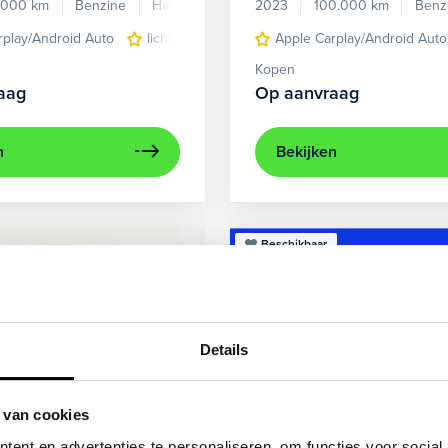
.000 km
Benzine
Handgeschakeld
2023
100.000 km
Benz
rplay/Android Auto
lichtmetalen velgen 5-spaaks 17"
Apple Carplay/Android Auto
voorstoel
Kopen
aag
Op aanvraag
n
Bekijken
Beschikbaar
Details
 van cookies
ent en advertenties te personaliseren, om functies voor social