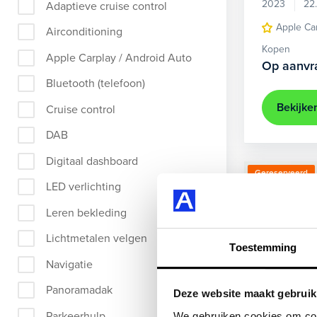
2023
22
Adaptieve cruise control
Apple Ca
Airconditioning
Kopen
Apple Carplay / Android Auto
Op aanvr
Bluetooth (telefoon)
Bekijke
Cruise control
DAB
Digitaal dashboard
Gereserveerd
LED verlichting
Leren bekleding
Lichtmetalen velgen
Toestemming
Navigatie
Panoramadak
Deze website maakt gebruik
Parkeerhulp
We gebruiken cookies om cont