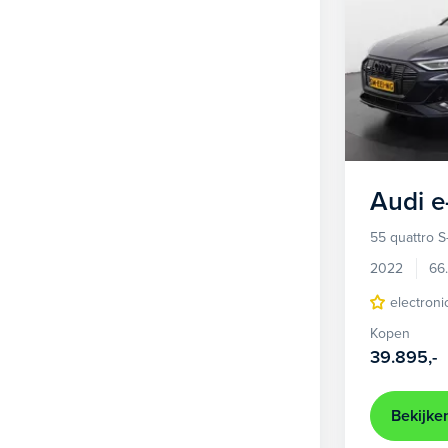
Audi
e
55 quattro S
2022
66
electroni
Kopen
39.895,-
Bekijke