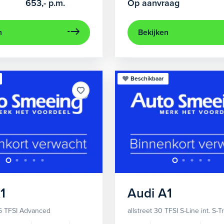
653,-
p.m.
Op aanvraag
n
Bekijken
Beschikbaar
1
Audi
A1
5 TFSI Advanced
allstreet 30 TFSI S-Line int. S-T