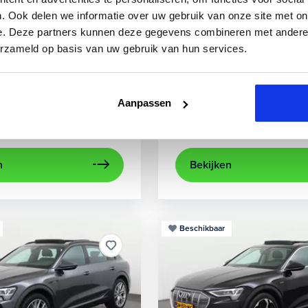
3
Audi
A3
. Ook delen we informatie over uw gebruik van onze site met on
e. Deze partners kunnen deze gegevens combineren met andere i
0 TFSIe Advanced
Sportback 40 TFSIe Plug-In
erzameld op basis van uw gebruik van hun services.
841 km
Hybride benzine
Automaat
2022
84.000 km
Hybri
rplay/Android Auto
electronic climate controle
achteruitrijcamera
lichtmetalen velg
Appl
Aanpassen
Private lease
Kopen
563,-
p.m.
Op aanvraag
n
Bekijken
Beschikbaar