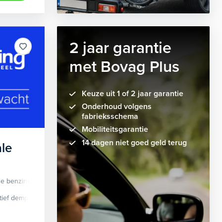
2 jaar garantie
met Bovag Plus
Keuze uit 1 of 2 jaar garantie
Onderhoud volgens
fabrieksschema
Mobiliteitsgarantie
14 dagen niet goed geld terug
le
de benzine
Automaat
tief demping systeem
cruise control adaptief
Apple Carplay/Android Auto
dodehoek detectie
elektrisch glaze
audio instal