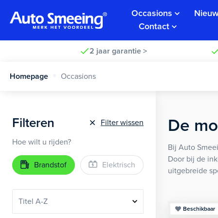
Occasions
Nieuw
Contact
2 jaar garantie >
Homepage
Occasions
Filteren
De moo
Filter wissen
Hoe wilt u rijden?
Bij Auto Smeei
Door bij de in
Brandstof
Elektrisch
uitgebreide sp
Beschikbaar