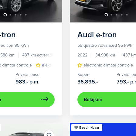
-tron
Audi
e-tron
 edition 95 kWh
55 quattro Advanced 95 kWh
.588 km
437 km actieradius
Elektrisch
2022
34.998 km
437 km
c climate controle
elektrisch glazen panorama-dak
electronic climate controle
lederen/stof
Private lease
Kopen
Private le
983,-
p.m.
36.895,-
793,-
p.
n
Bekijken
Beschikbaar