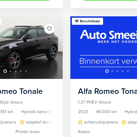
Beschikbaar
Romeo
Tonale
Alfa Romeo
Tona
80pk Veloce
1.3T PHEV Veloce
.351 km
Hybride benzine
Automaat
2023
46.000 km
Hybri
rijcamera
adaptief demping systeem
achteruitrijcamera
audio installatie premium
adap
Private lease
Kopen