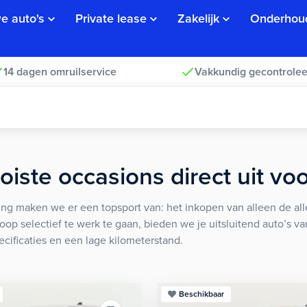
e auto's
Private lease
Zakelijk
Onderhou
14 dagen omruilservice
Vakkundig gecontrolee
iste occasions direct uit vo
ng maken we er een topsport van: het inkopen van alleen de alle
koop selectief te werk te gaan, bieden we je uitsluitend auto’s v
ecificaties en een lage kilometerstand.
Beschikbaar