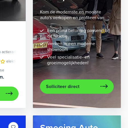
Kom de modernste en mooiste
auto's verkopen en profiteer van:
Een prima beloning passend bij
de functie
Werken in een moderne
showroom
 actieradius
Elektrisch
Veel specialisatie- en
 bekleding
elektrisch glazen panorama-dak
lichtmetalen velgen 10-spaaks 21"
lederen bekleding
metaalkleur
lichtmet
na
groeimogelijkheden!
ase
m.
Solliciteer direct