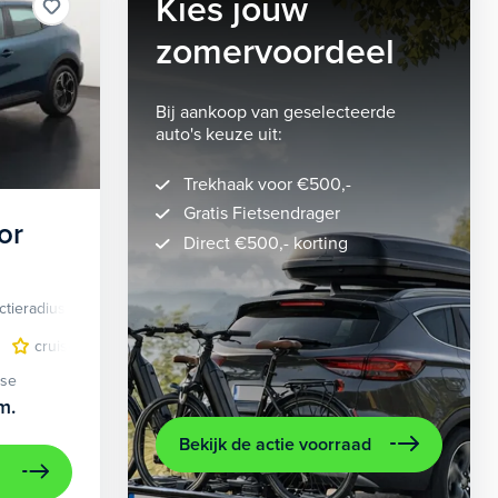
Kies jouw
zomervoordeel
Bij aankoop van geselecteerde
auto's keuze uit:
Trekhaak voor €500,-
Gratis Fietsendrager
or
Direct €500,- korting
ctieradius
Elektrisch
lichtmetalen velgen 5-spaaks 18"
cruise control adaptief
LED koplampen
volledig digitaal instrumentenpane
lichtmetalen velge
ase
m.
Bekijk de actie voorraad