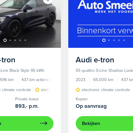
-tron
Audi
e-tron
-Line Black Style 95 kWh
55 quattro S-Line Shadow Loo
.596 km
437 km actieradius
Elektrisch
2023
65.000 km
437 km
c climate controle
elektrisch glazen panorama-dak
electronic climate controle
lichtmetalen 
Private lease
Kopen
893,-
p.m.
Op aanvraag
n
Bekijken