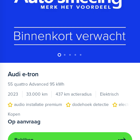
Audi
e-tron
55 quattro Advanced 95 kWh
2023
33.000 km
437 km actieradius
Elektrisch
audio installatie premium
dodehoek detectie
electronic 
Kopen
Op aanvraag