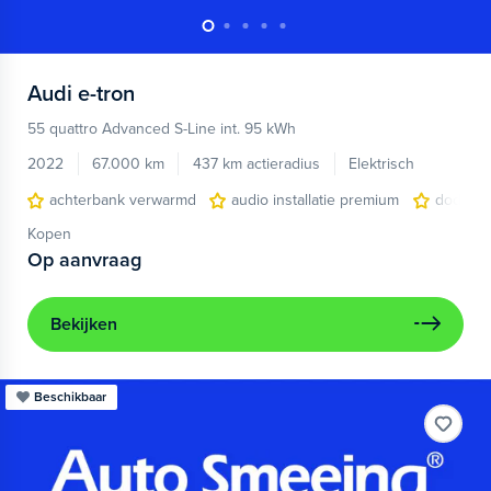
Audi
e-tron
55 quattro Advanced S-Line int. 95 kWh
2022
67.000 km
437 km actieradius
Elektrisch
achterbank verwarmd
audio installatie premium
dodehoe
Kopen
Op aanvraag
Bekijken
Beschikbaar