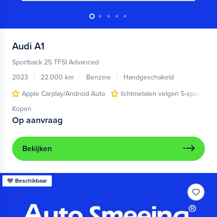
Audi
A1
Sportback 25 TFSI Advanced
2023
22.000 km
Benzine
Handgeschakeld
Apple Carplay/Android Auto
lichtmetalen velgen 5-spaaks 17
Kopen
Op aanvraag
Bekijken
Beschikbaar