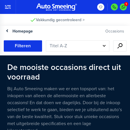
2 jaar garantie >
Homepage
Occasions
Filteren
De mooiste occasions direct uit
voorraad
Bij Auto Smeeing maken we er een topsport van: het
inkopen van alleen de allermooiste en allerbeste
occasions! En dat doen we dagelijks. Door bij de inkoop
selectief te werk te gaan, bieden we je uitsluitend auto’s
van de beste kwaliteit. Stuk voor stuk unieke occasions
met uitgebreide specificaties en een lage