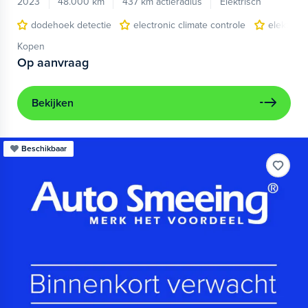
2023
48.000 km
437 km actieradius
Elektrisch
dodehoek detectie
electronic climate controle
elektris
Kopen
Op aanvraag
Bekijken
Beschikbaar