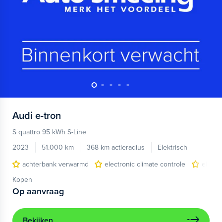
Audi
e-tron
S quattro 95 kWh S-Line
2023
51.000 km
368 km actieradius
Elektrisch
achterbank verwarmd
electronic climate controle
elektr
Kopen
Op aanvraag
Bekijken