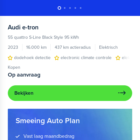
Audi
e-tron
55 quattro S-Line Black Style 95 kWh
2023
16.000 km
437 km actieradius
Elektrisch
dodehoek detectie
electronic climate controle
elektris
Kopen
Op aanvraag
Bekijken
Smeeing Auto Plan
Vast laag maandbedrag