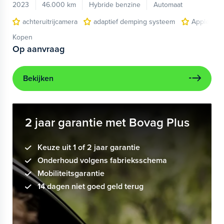
2023
46.000 km
Hybride benzine
Automaat
achteruitrijcamera
adaptief demping systeem
Apple Car
Kopen
Op aanvraag
Bekijken
2 jaar garantie met Bovag Plus
Keuze uit 1 of 2 jaar garantie
Onderhoud volgens fabrieksschema
Mobiliteitsgarantie
14 dagen niet goed geld terug