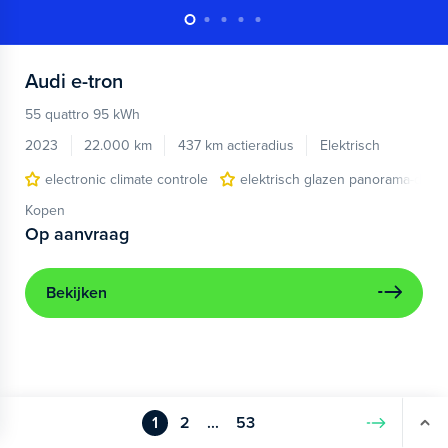
Audi
e-tron
55 quattro 95 kWh
2023
22.000 km
437 km actieradius
Elektrisch
electronic climate controle
elektrisch glazen panorama-dak
Kopen
Op aanvraag
Bekijken
1
2
...
53
Volgende