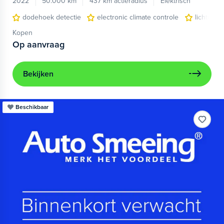
2022
50.000 km
437 km actieradius
Elektrisch
dodehoek detectie
electronic climate controle
lichtmeta
Kopen
Op aanvraag
Bekijken
Beschikbaar