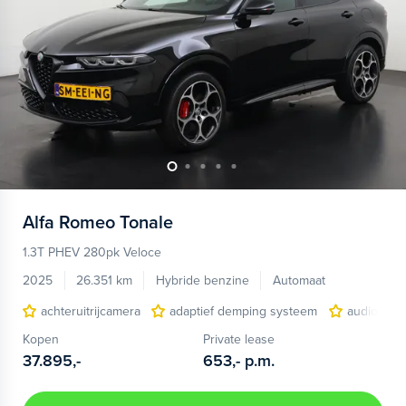
Alfa Romeo
Tonale
1.3T PHEV 280pk Veloce
2025
26.351 km
Hybride benzine
Automaat
achteruitrijcamera
adaptief demping systeem
audio inst
Kopen
Private lease
37.895,-
653,-
p.m.