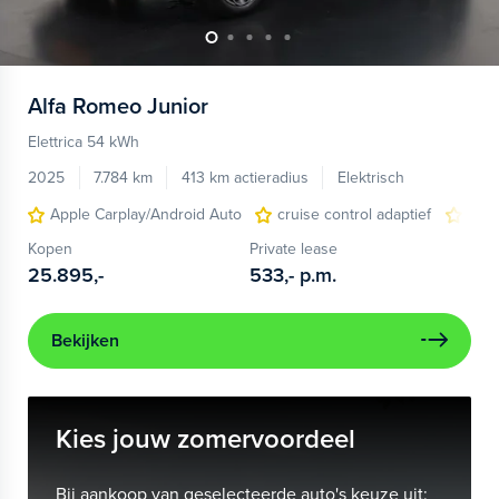
Alfa Romeo
Junior
Elettrica 54 kWh
2025
7.784 km
413 km actieradius
Elektrisch
Apple Carplay/Android Auto
cruise control adaptief
LED
Kopen
Private lease
25.895,-
533,-
p.m.
Bekijken
Kies jouw zomervoordeel
Bij aankoop van geselecteerde auto's keuze uit: