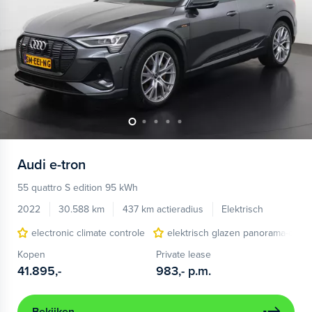
Audi
e-tron
55 quattro S edition 95 kWh
2022
30.588 km
437 km actieradius
Elektrisch
electronic climate controle
elektrisch glazen panorama-dak
Kopen
Private lease
41.895,-
983,-
p.m.
Bekijken