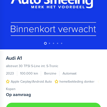
Audi
A1
allstreet 30 TFSI S-Line int. S-Tronic
2023
100.000 km
Benzine
Automaat
Apple Carplay/Android Auto
hemelbekleding donker
lic
Kopen
Op aanvraag