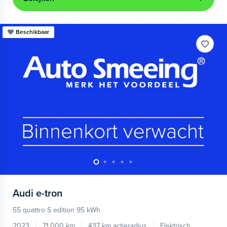
Beschikbaar
Audi
e-tron
55 quattro S edition 95 kWh
2023
71.000 km
437 km actieradius
Elektrisch