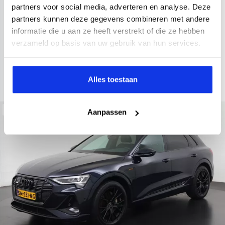
2022
34.998 km
437 km actieradius
Elektrisch
partners voor social media, adverteren en analyse. Deze
partners kunnen deze gegevens combineren met andere
electronic climate controle
elektrisch glazen panorama-dak
informatie die u aan ze heeft verstrekt of die ze hebben
Kopen
Private lease
verzameld op basis van uw gebruik van hun services.
36.895,-
793,-
p.m.
Bekijken
Alles toestaan
Beschikbaar
Aanpassen