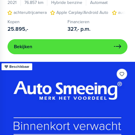
2021
76.857 km
Hybride benzine
Automaat
achteruitrijcamera
Apple Carplay/Android Auto
audio ins
Kopen
Financieren
25.895,-
327,-
p.m.
Bekijken
Beschikbaar