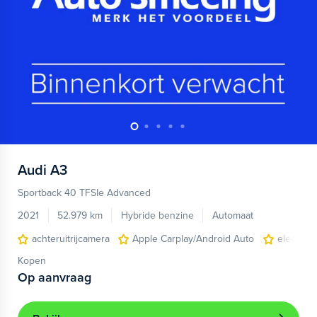
Audi
A3
Sportback 40 TFSIe Advanced
2021
52.979 km
Hybride benzine
Automaat
achteruitrijcamera
Apple Carplay/Android Auto
electroni
Kopen
Op aanvraag