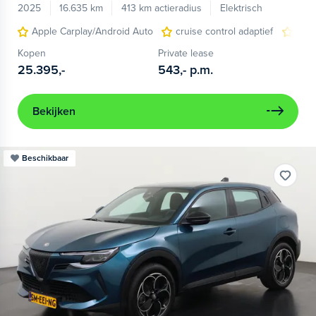
2025
16.635 km
413 km actieradius
Elektrisch
Apple Carplay/Android Auto
cruise control adaptief
LED
Kopen
Private lease
25.395,-
543,-
p.m.
Bekijken
Beschikbaar