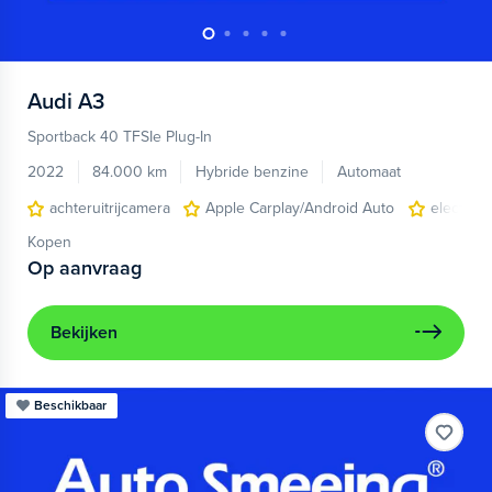
Audi
A3
Sportback 40 TFSIe Plug-In
2022
84.000 km
Hybride benzine
Automaat
achteruitrijcamera
Apple Carplay/Android Auto
electroni
Kopen
Op aanvraag
Bekijken
Beschikbaar