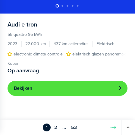
Audi
e-tron
55 quattro 95 kWh
2023
22.000 km
437 km actieradius
Elektrisch
electronic climate controle
elektrisch glazen panorama-dak
Kopen
Op aanvraag
Bekijken
1
2
...
53
Volgende