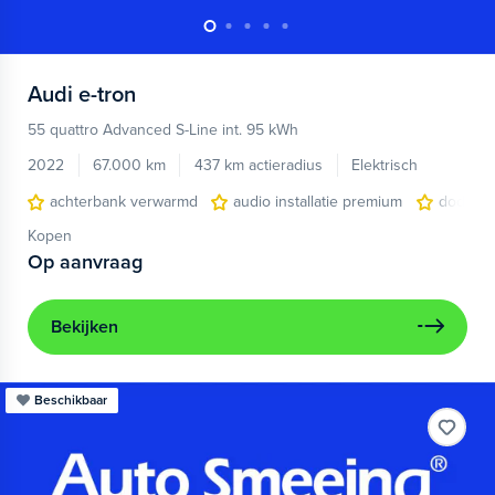
Audi
e-tron
55 quattro Advanced S-Line int. 95 kWh
2022
67.000 km
437 km actieradius
Elektrisch
achterbank verwarmd
audio installatie premium
dodehoe
Kopen
Op aanvraag
Bekijken
Beschikbaar