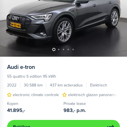
Audi
e-tron
55 quattro S edition 95 kWh
2022
30.588 km
437 km actieradius
Elektrisch
electronic climate controle
elektrisch glazen panorama-dak
Kopen
Private lease
41.895,-
983,-
p.m.
Bekijken