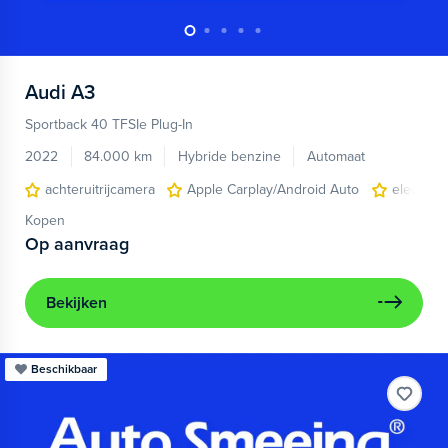
Audi
A3
Sportback 40 TFSIe Plug-In
2022
84.000 km
Hybride benzine
Automaat
achteruitrijcamera
Apple Carplay/Android Auto
electroni
Kopen
Op aanvraag
Bekijken
Beschikbaar