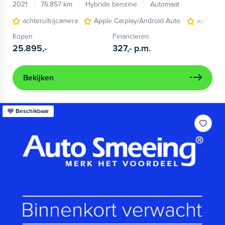
2021
76.857 km
Hybride benzine
Automaat
achteruitrijcamera
Apple Carplay/Android Auto
audio ins
Kopen
Financieren
25.895,-
327,-
p.m.
Bekijken
Beschikbaar