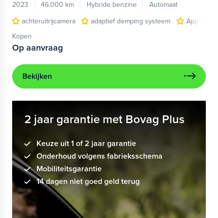
2023
46.000 km
Hybride benzine
Automaat
achteruitrijcamera
adaptief demping systeem
Apple Car
Kopen
Op aanvraag
Bekijken
2 jaar garantie met Bovag Plus
Keuze uit 1 of 2 jaar garantie
Onderhoud volgens fabrieksschema
Mobiliteitsgarantie
14 dagen niet goed geld terug