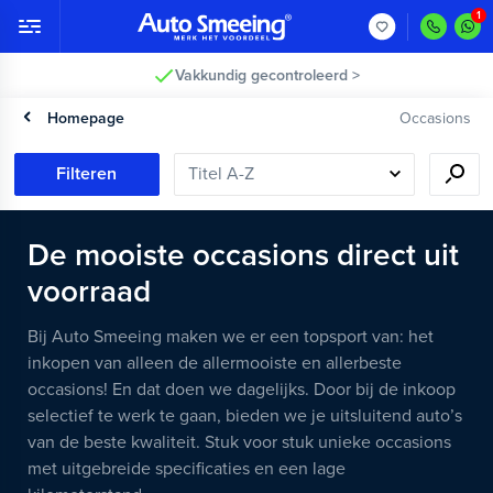
Vakkundig gecontroleerd >
Homepage
Occasions
Filteren
De mooiste occasions direct uit
voorraad
Bij Auto Smeeing maken we er een topsport van: het
inkopen van alleen de allermooiste en allerbeste
occasions! En dat doen we dagelijks. Door bij de inkoop
selectief te werk te gaan, bieden we je uitsluitend auto’s
van de beste kwaliteit. Stuk voor stuk unieke occasions
met uitgebreide specificaties en een lage