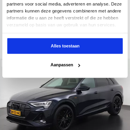
2022
34.998 km
437 km actieradius
Elektrisch
partners voor social media, adverteren en analyse. Deze
partners kunnen deze gegevens combineren met andere
electronic climate controle
elektrisch glazen panorama-dak
informatie die u aan ze heeft verstrekt of die ze hebben
Kopen
Private lease
verzameld op basis van uw gebruik van hun services.
36.895,-
793,-
p.m.
Bekijken
Alles toestaan
Beschikbaar
Aanpassen