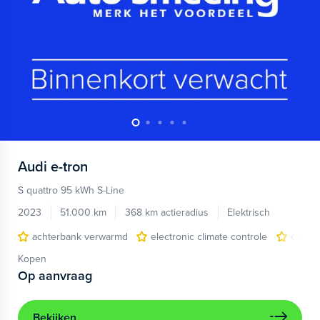
Audi
e-tron
S quattro 95 kWh S-Line
2023
51.000 km
368 km actieradius
Elektrisch
achterbank verwarmd
electronic climate controle
elektr
Kopen
Op aanvraag
Bekijken