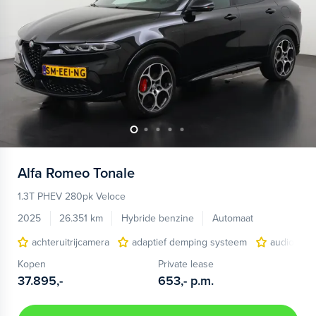
Alfa Romeo
Tonale
1.3T PHEV 280pk Veloce
2025
26.351 km
Hybride benzine
Automaat
achteruitrijcamera
adaptief demping systeem
audio inst
Kopen
Private lease
37.895,-
653,-
p.m.