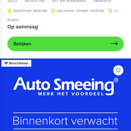
2023
48.000 km
437 km actieradius
Elektrisch
dodehoek detectie
electronic climate controle
elektris
Kopen
Op aanvraag
Bekijken
Beschikbaar