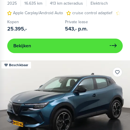
2025
16.635 km
413 km actieradius
Elektrisch
Apple Carplay/Android Auto
cruise control adaptief
LED
Kopen
Private lease
25.395,-
543,-
p.m.
Bekijken
Beschikbaar