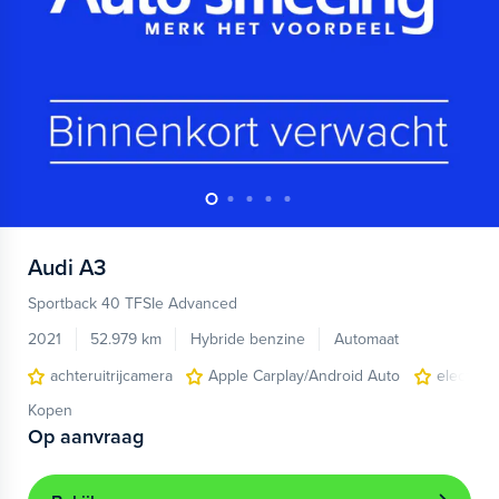
Audi
A3
Sportback 40 TFSIe Advanced
2021
52.979 km
Hybride benzine
Automaat
achteruitrijcamera
Apple Carplay/Android Auto
electroni
Kopen
Op aanvraag