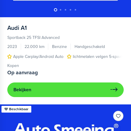
Audi
A1
Sportback 25 TFSI Advanced
2023
22.000 km
Benzine
Handgeschakeld
Apple Carplay/Android Auto
lichtmetalen velgen 5-spaaks 17
Kopen
Op aanvraag
Bekijken
Beschikbaar