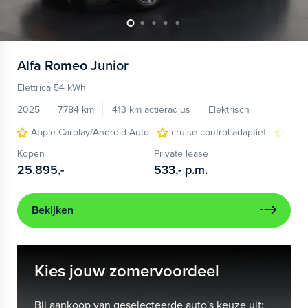
Alfa Romeo
Junior
Elettrica 54 kWh
2025
7.784 km
413 km actieradius
Elektrisch
Apple Carplay/Android Auto
cruise control adaptief
LED
Kopen
Private lease
25.895,-
533,-
p.m.
Bekijken
Kies jouw zomervoordeel
Bij aankoop van geselecteerde auto's keuze uit: