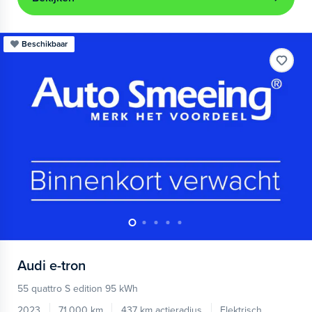
Beschikbaar
Audi
e-tron
55 quattro S edition 95 kWh
2023
71.000 km
437 km actieradius
Elektrisch