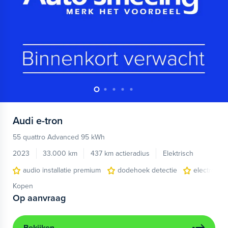
Audi
e-tron
55 quattro Advanced 95 kWh
2023
33.000 km
437 km actieradius
Elektrisch
audio installatie premium
dodehoek detectie
electronic 
Kopen
Op aanvraag