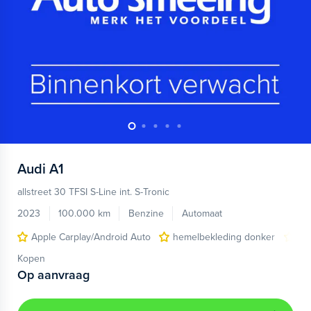
Audi
A1
allstreet 30 TFSI S-Line int. S-Tronic
2023
100.000 km
Benzine
Automaat
Apple Carplay/Android Auto
hemelbekleding donker
lic
Kopen
Op aanvraag