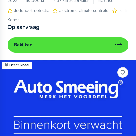
2022
50.000 km
437 km actieradius
Elektrisch
dodehoek detectie
electronic climate controle
lichtmeta
Kopen
Op aanvraag
Bekijken
Beschikbaar