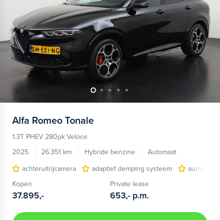
Alfa Romeo
Tonale
1.3T PHEV 280pk Veloce
2025
26.351 km
Hybride benzine
Automaat
achteruitrijcamera
adaptief demping systeem
audio inst
Kopen
Private lease
37.895,-
653,-
p.m.