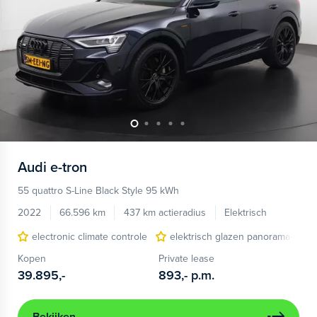
Audi
e-tron
55 quattro S-Line Black Style 95 kWh
2022
66.596 km
437 km actieradius
Elektrisch
electronic climate controle
elektrisch glazen panorama-dak
Kopen
Private lease
39.895,-
893,-
p.m.
Bekijken