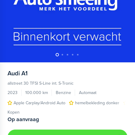
Audi
A1
allstreet 30 TFSI S-Line int. S-Tronic
2023
100.000 km
Benzine
Automaat
Apple Carplay/Android Auto
hemelbekleding donker
lic
Kopen
Op aanvraag