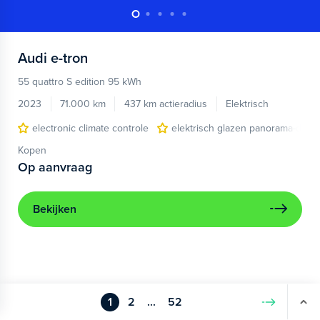
Audi
e-tron
55 quattro S edition 95 kWh
2023
71.000 km
437 km actieradius
Elektrisch
electronic climate controle
elektrisch glazen panorama-dak
Kopen
Op aanvraag
Bekijken
1
2
...
52
Volgende