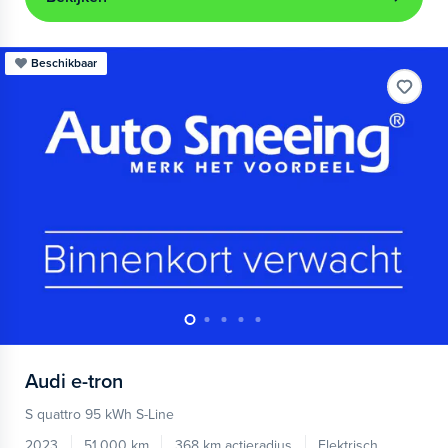
Beschikbaar
Audi
e-tron
S quattro 95 kWh S-Line
2023
51.000 km
368 km actieradius
Elektrisch