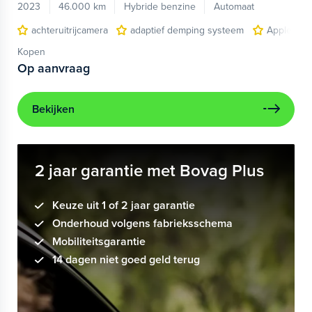
2023
46.000 km
Hybride benzine
Automaat
achteruitrijcamera
adaptief demping systeem
Apple Car
Kopen
Op aanvraag
Bekijken
2 jaar garantie met Bovag Plus
Keuze uit 1 of 2 jaar garantie
Onderhoud volgens fabrieksschema
Mobiliteitsgarantie
14 dagen niet goed geld terug