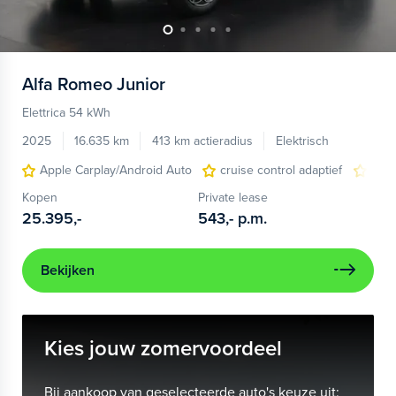
Alfa Romeo
Junior
Elettrica 54 kWh
2025
16.635 km
413 km actieradius
Elektrisch
Apple Carplay/Android Auto
cruise control adaptief
LED
Kopen
Private lease
25.395,-
543,-
p.m.
Bekijken
Kies jouw zomervoordeel
Bij aankoop van geselecteerde auto's keuze uit: