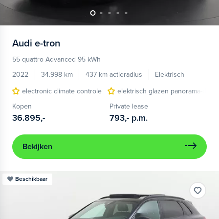
Audi
e-tron
55 quattro Advanced 95 kWh
2022
34.998 km
437 km actieradius
Elektrisch
electronic climate controle
elektrisch glazen panorama-dak
Kopen
Private lease
36.895,-
793,-
p.m.
Bekijken
Beschikbaar