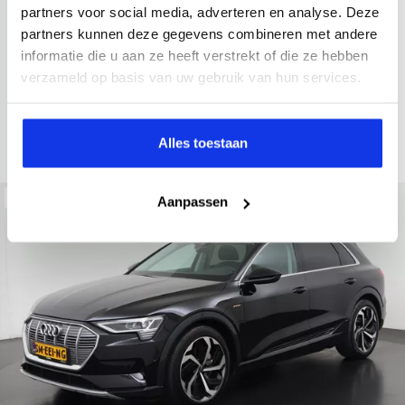
2021
52.979 km
Hybride benzine
Automaat
partners voor social media, adverteren en analyse. Deze
partners kunnen deze gegevens combineren met andere
achteruitrijcamera
Apple Carplay/Android Auto
electroni
informatie die u aan ze heeft verstrekt of die ze hebben
Kopen
verzameld op basis van uw gebruik van hun services.
Op aanvraag
Bekijken
Alles toestaan
Beschikbaar
Aanpassen