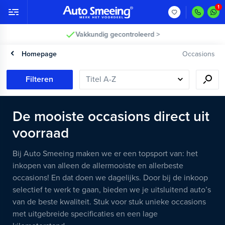
Vakkundig gecontroleerd >
Homepage
Occasions
Filteren
De mooiste occasions direct uit
voorraad
Bij Auto Smeeing maken we er een topsport van: het
inkopen van alleen de allermooiste en allerbeste
occasions! En dat doen we dagelijks. Door bij de inkoop
selectief te werk te gaan, bieden we je uitsluitend auto’s
van de beste kwaliteit. Stuk voor stuk unieke occasions
met uitgebreide specificaties en een lage