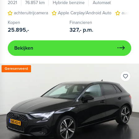
2021
76.857 km
Hybride benzine
Automaat
achteruitrijcamera
Apple Carplay/Android Auto
audio ins
Kopen
Financieren
25.895,-
327,-
p.m.
Bekijken
Gereserveerd