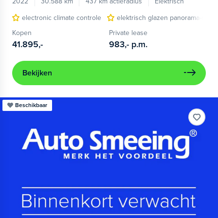
2022
30.588 km
437 km actieradius
Elektrisch
electronic climate controle
elektrisch glazen panorama-dak
Kopen
Private lease
41.895,-
983,-
p.m.
Bekijken
Beschikbaar