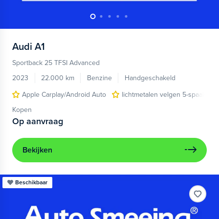
Audi
A1
Sportback 25 TFSI Advanced
2023
22.000 km
Benzine
Handgeschakeld
Apple Carplay/Android Auto
lichtmetalen velgen 5-spaaks 17
Kopen
Op aanvraag
Bekijken
Beschikbaar