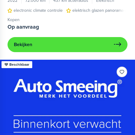
2022
72.000 km
437 km actieradius
Elektrisch
electronic climate controle
elektrisch glazen panorama-dak
Kopen
Op aanvraag
Bekijken
Beschikbaar