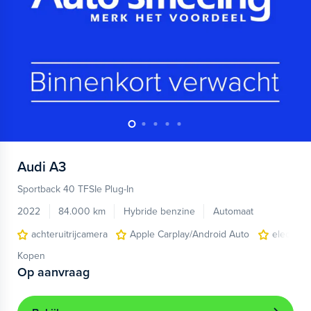
Audi
A3
Sportback 40 TFSIe Plug-In
2022
84.000 km
Hybride benzine
Automaat
achteruitrijcamera
Apple Carplay/Android Auto
electroni
Kopen
Op aanvraag