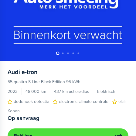
Audi
e-tron
55 quattro S-Line Black Edition 95 kWh
2023
48.000 km
437 km actieradius
Elektrisch
dodehoek detectie
electronic climate controle
elektris
Kopen
Op aanvraag