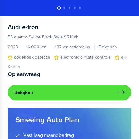
Audi
e-tron
55 quattro S-Line Black Style 95 kWh
2023
16.000 km
437 km actieradius
Elektrisch
dodehoek detectie
electronic climate controle
elektris
Kopen
Op aanvraag
Bekijken
Smeeing Auto Plan
Vast laag maandbedrag