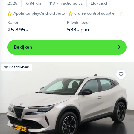
2025
7.784 km
413 km actieradius
Elektrisch
Apple Carplay/Android Auto
cruise control adaptief
LED
Kopen
Private lease
25.895,-
533,-
p.m.
Bekijken
Beschikbaar