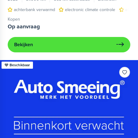
achterbank verwarmd
electronic climate controle
elektr
Kopen
Op aanvraag
Bekijken
Beschikbaar