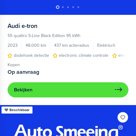
Audi
e-tron
55 quattro S-Line Black Edition 95 kWh
2023
48.000 km
437 km actieradius
Elektrisch
dodehoek detectie
electronic climate controle
elektris
Kopen
Op aanvraag
Bekijken
Beschikbaar